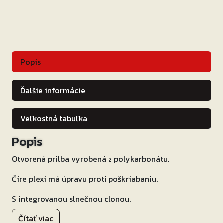
Popis
Ďalšie informácie
Veľkostná tabuľka
Popis
Otvorená prilba vyrobená z polykarbonátu.
Číre plexi má úpravu proti poškriabaniu.
S integrovanou slnečnou clonou.
Čítať viac
Vyberateľný a prateľný interiér.