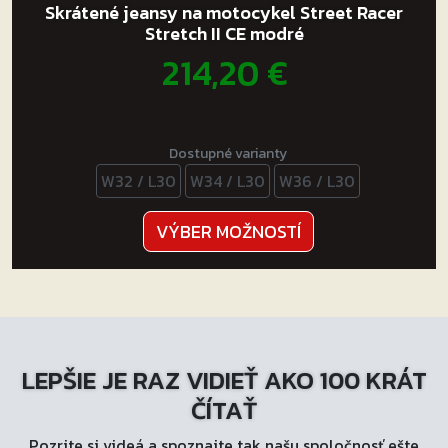
Skrátené jeansy na motocykel Street Racer
Stretch II CE modré
214,20
€
Dostupné varianty
W32 / L30
W34 / L30
W36 / L30
Tento
VÝBER MOŽNOSTÍ
produkt
má
viacero
variantov.
Možnosti
LEPŠIE JE RAZ VIDIEŤ AKO 100 KRÁT
si
môžete
ČÍTAŤ
vybrať
Pozrite si videá a spoznajte tak našu spoločnosť ešte
na