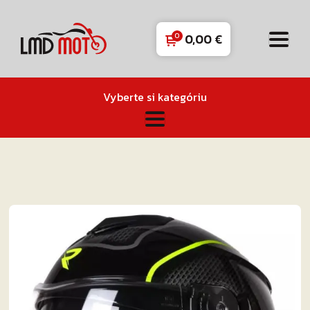
0,00
€
Vyberte si kategóriu