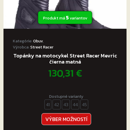
5
Produkt má
variantov
Kategórie:
Obuv
,
Výrobca:
Street Racer
Topánky na motocykel Street Racer Mevric
čierna matná
130,31
€
Dostupné varianty
41
42
43
44
45
Tento
VÝBER MOŽNOSTÍ
produkt