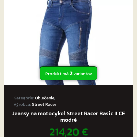
si
môžete
vybrať
na
stránke
produktu.
2
Produkt má
variantov
Kategórie:
Oblečenie
,
Výrobca:
Street Racer
Jeansy na motocykel Street Racer Basic II CE
modré
214,20
€