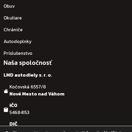
Obuv
Okuliare
Chrániče
Autodoplnky
Príslušenstvo
Naša spoločnosť
LMD autodiely s. r. o.
Kočovská 6557/8
Nové Mesto nad Váhom
IČO
54684153
DIČ
SK2121755482