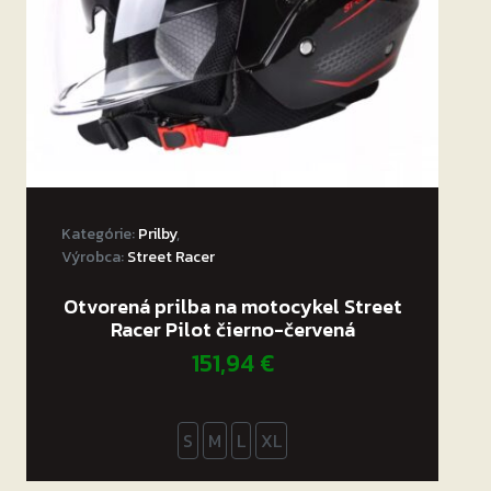
Kategórie:
Prilby
,
Výrobca:
Street Racer
Otvorená prilba na motocykel Street
Racer Pilot čierno-červená
151,94
€
S
M
L
XL