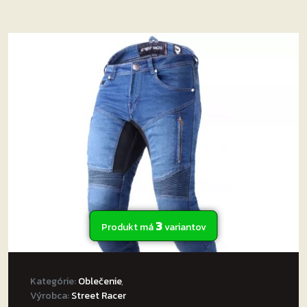
má
viacero
variantov.
Možnosti
si
môžete
vybrať
na
stránke
produktu.
3
Produkt má
variantov
Kategórie:
Oblečenie
,
Výrobca:
Street Racer