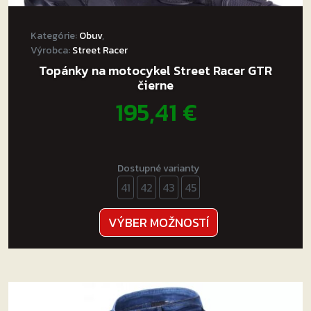
Kategórie:
Obuv
,
Výrobca:
Street Racer
Topánky na motocykel Street Racer GTR
čierne
195,41
€
Dostupné varianty
41
42
43
45
Tento
VÝBER MOŽNOSTÍ
produkt
má
viacero
variantov.
Možnosti