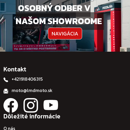
OSOBNÝ ODBER V
NAŠOM SHOWROOME
NAVIGÁCIA
Kontakt
+421918406315
moto@lmdmoto.sk
Dôležité informácie
O nás