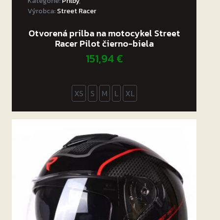
Kategórie:
Prilby
,
Výrobca:
Street Racer
Otvorená prilba na motocykel Street
Racer Pilot čierno-biela
151,94
€
XS
S
M
L
XL