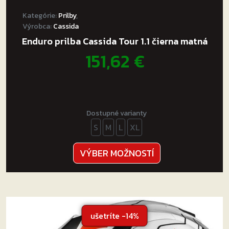
Kategórie:
Prilby
,
Výrobca:
Cassida
Enduro prilba Cassida Tour 1.1 čierna matná
151,62
€
Dostupné varianty
S
M
L
XL
Tento
VÝBER MOŽNOSTÍ
produkt
má
viacero
variantov.
Možnosti
ušetríte -14%
si