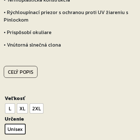
• Rýchloupínací priezor s ochranou proti UV žiareniu s
Pinlockom
• Prispôsobí okuliare
• Vnútorná slnečná clona
CELÝ POPIS
Veľkosť
L
XL
2XL
Určenie
Unisex