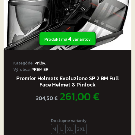
4
Produkt má
variantov
Kategórie:
Prilby
,
Výrobca:
PREMIER
Premier Helmets Evoluzione SP 2 BM Full
Face Helmet & Pinlock
Pôvodná
Aktuál
261,00
€
304,50
€
cena
cena
bola:
je:
Dostupné varianty
M
L
XL
2XL
304,50 €.
261,00 