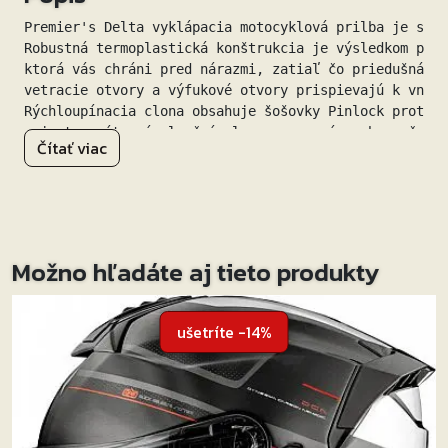
Premier's Delta vyklápacia motocyklová prilba je skve
Robustná termoplastická konštrukcia je výsledkom použ
ktorá vás chráni pred nárazmi, zatiaľ čo priedušná vn
vetracie otvory a výfukové otvory prispievajú k vnúto
Rýchloupínacia clona obsahuje šošovky Pinlock proti z
a je tu vnútorná slnečná clona pre pasívnu bezpečnosť
Čítať viac
Nosíš okuliare? Žiadny problém, Delta ich ľahko ubytu
Vlastnosti:

• Termoplastická konštrukcia

• Rýchloupínací priezor s ochranou proti UV žiareniu 
• Prispôsobí okuliare

Možno hľadáte aj tieto produkty
• Vnútorná slnečná clona

• 2 vetracie otvory a 1 výstup vzduchu pre ventiláciu

• Pripravené pre Bluetooth na pripojenie k smartfónu/
ušetríte -14%
• Priedušná, vyberateľná a prateľná vnútorná podšívka

• Mikrometrická pracka

• ECE 22.05

• Hmotnosť: 1,760 ± 50 g