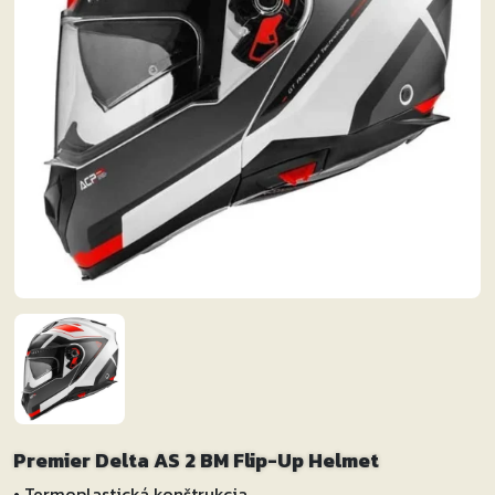
Premier Delta AS 2 BM Flip-Up Helmet
• Termoplastická konštrukcia