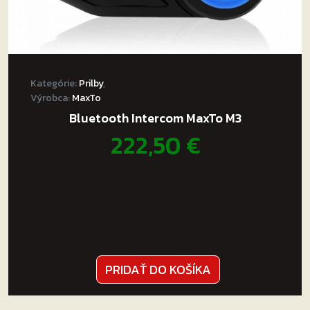
Kategórie:
Prilby
,
Výrobca:
MaxTo
Bluetooth Intercom MaxTo M3
222,50
€
PRIDAŤ DO KOŠÍKA