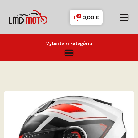
0,00
€
Vyberte si kategóriu