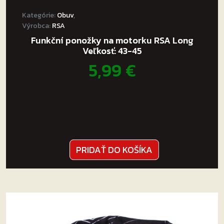
Kategórie:
Obuv
,
Výrobca:
RSA
Funkční ponožky na motorku RSA Long
Veľkosť: 43-45
5,99
€
PRIDAŤ DO KOŠÍKA