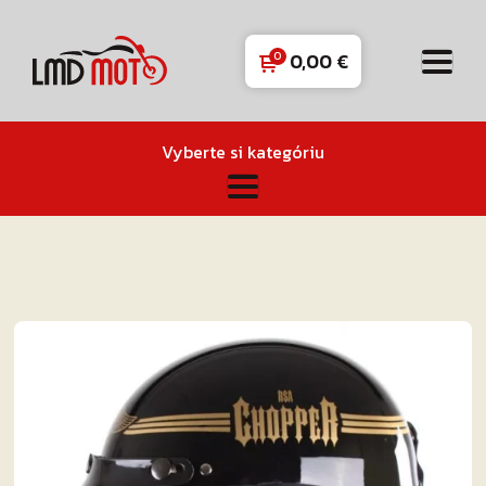
0,00
€
Vyberte si kategóriu