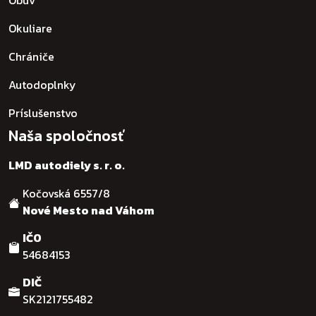
Okuliare
Chrániče
Autodoplnky
Príslušenstvo
Naša spoločnosť
LMD autodiely s. r. o.
Kočovská 6557/8
Nové Mesto nad Váhom
IČO
54684153
DIČ
Používame cookies, aby sme vám poskytli čo najlepší
zážitok z našej webovej stránky.
SK2121755482
Môžete sa dozvedieť viac o tom, ktoré cookies používame,