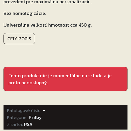
prevedení pre maximálnu personalizáciu.
Bez homologizácie.
Univerzálna veľkosť, hmotnosť cca 450 g.
CELÝ POPIS
Tento produkt nie je momentálne na sklade a je
preto nedostupný.
Katalógové číslo:
-
Kategórie:
Prilby
,
Značka:
RSA