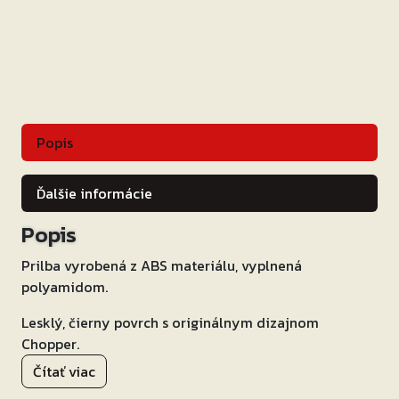
Popis
Ďalšie informácie
Popis
Prilba vyrobená z ABS materiálu, vyplnená
polyamidom.
Lesklý, čierny povrch s originálnym dizajnom
Chopper.
Čítať viac
Súčasťou prilby sú dva šilty
v matnom a lesklom