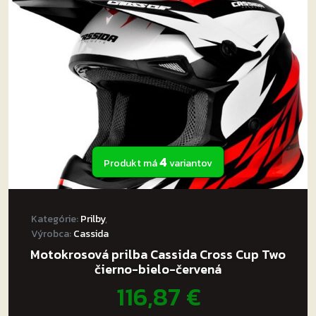
4
Produkt má
variantov
Kategórie:
Prilby
,
Výrobca:
Cassida
Motokrosová prilba Cassida Cross Cup Two
čierno-bielo-červená
116,87
€