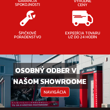
GARANCIA
VÝHODNÉ
SPOKOJNOSTI
CENY
ŠPIČKOVÉ
EXPEDÍCIA TOVARU
PORADENSTVO
UŽ DO 24 HODÍN
OSOBNÝ ODBER V
NAŠOM SHOWROOME
NAVIGÁCIA