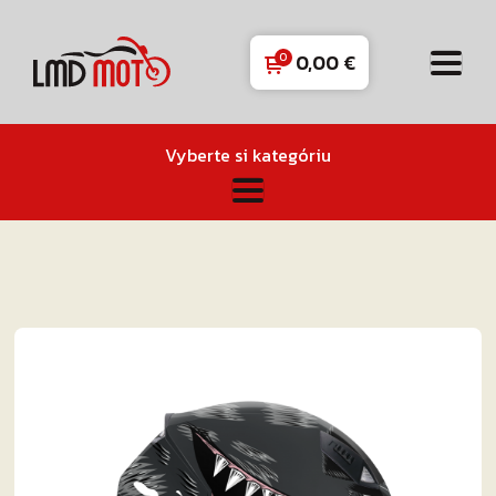
0,00
€
Vyberte si kategóriu