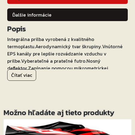
Ďalšie informácie
Popis
Integrálna prilba vyrobená z kvalitného
termoplastu.Aerodynamický tvar škrupiny.Vnútorné
EPS kanály pre lepšie rozvádzanie vzduchu v
prilbe.Vyberateľné a prateľné futro.Nosný
deflektor.Zapínanie pomocou mikrometrickej
Čítať viac
pracky.Plexi s ochranou proti poškrabaniu.Quick
release systém pre rýchlu výmenu plexi.Možnosť
dokúpenia plexi vo viacerých farebných
prevedeniach.5 ventilačných otvorov.
Možno hľadáte aj tieto produkty