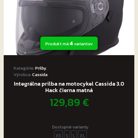
stránke
produktu.
4
Produkt má
variantov
Kategórie:
Prilby
,
Výrobca:
Cassida
Integrálna prilba na motocykel Cassida 3.0
Hack čierna matná
129,89
€
Dostupné varianty
XS
S
L
XL