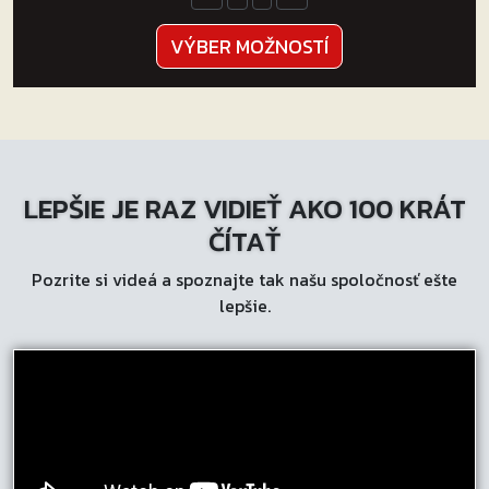
Tento
VÝBER MOŽNOSTÍ
produkt
má
viacero
variantov.
Možnosti
LEPŠIE JE RAZ VIDIEŤ AKO 100 KRÁT
si
môžete
ČÍTAŤ
vybrať
Pozrite si videá a spoznajte tak našu spoločnosť ešte
na
lepšie.
stránke
produktu.