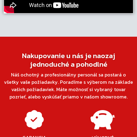
Nakupovanie u nás je naozaj
jednoduché a pohodlné
Náš ochotný a profesionálny personál sa postará o
všetky vaše požiadavky. Poradíme s výberom na základe
vašich požiadaviek. Máte možnosť si vybraný tovar
pozrieť, alebo vyskúšať priamo v našom showroome.