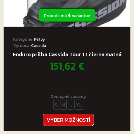
4
Produkt má
variantov
Kategórie:
Prilby
,
Výrobca:
Cassida
Enduro prilba Cassida Tour 1.1 čierna matná
151,62
€
Dostupné varianty
S
M
L
XL
Tento
VÝBER MOŽNOSTÍ
produkt
má