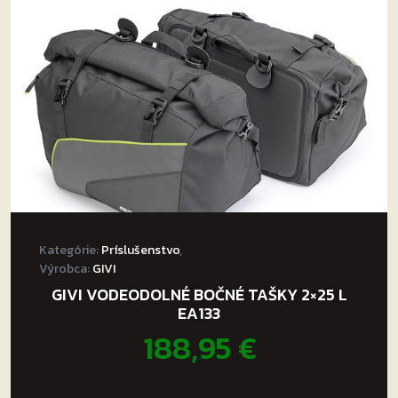
Kategórie:
Príslušenstvo
,
Výrobca:
GIVI
GIVI VODEODOLNÉ BOČNÉ TAŠKY 2×25 L
EA133
188,95
€