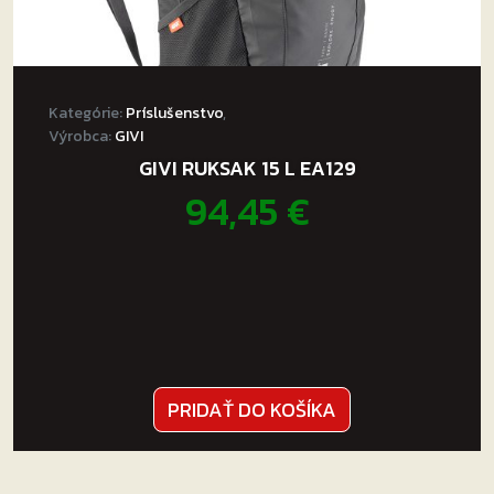
Kategórie:
Príslušenstvo
,
Výrobca:
GIVI
GIVI RUKSAK 15 L EA129
94,45
€
PRIDAŤ DO KOŠÍKA