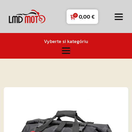
0,00
€
Vyberte si kategóriu