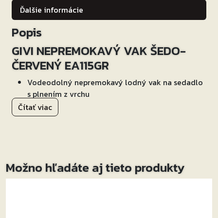
Ďalšie informácie
Popis
GIVI NEPREMOKAVÝ VAK ŠEDO-
ČERVENÝ EA115GR
Vodeodolný nepremokavý lodný vak na sedadlo
s plnením z vrchu
Objem : 40 litrov
Čítať viac
Farba : čierna/ žltá
Rozmery : 340x320x550 mm
Materiály : PVC Tarpaulina
Rolovací uzatvárací systém zabezpečuje úplnú
Možno hľadáte aj tieto produkty
nepremokavosť
Rukoväť na prenášanie
Ramenný popruh na prepravu
2 elastické popruhy pre univerzálnu montáž na
motocykel