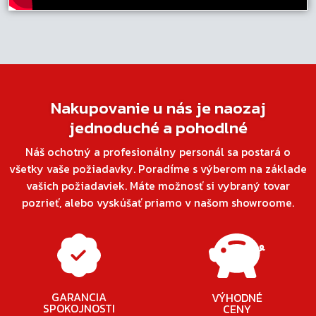
Nakupovanie u nás je naozaj
jednoduché a pohodlné
Náš ochotný a profesionálny personál sa postará o
všetky vaše požiadavky. Poradíme s výberom na základe
vašich požiadaviek. Máte možnosť si vybraný tovar
pozrieť, alebo vyskúšať priamo v našom showroome.
GARANCIA
VÝHODNÉ
SPOKOJNOSTI
CENY