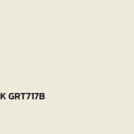
K GRT717B
H x Š)