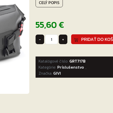
CELÝ POPIS
55,60
€
množstvo
PRIDAŤ DO KOŠ
-
+
GIVI
VODEODOLNÝ
VAK
Katalógové číslo:
GRT717B
GRT717B
Kategórie:
Príslušenstvo
,
Značka:
GIVI