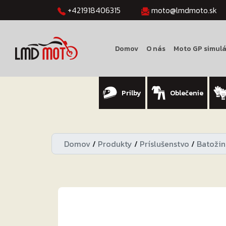
+421918406315
moto@lmdmoto.sk
Domov
O nás
Moto GP simulá
Prilby
Oblečenie
Domov
/
Produkty
/
Príslušenstvo
/
Batožin