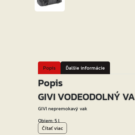
Popis
Ďalšie informácie
Popis
GIVI VODEODOLNÝ VA
GIVI nepremokavý vak
Objem: 5 l
Rozmery: 130 mm x 140 mm x 280 mm, (V x 
Čítať viac