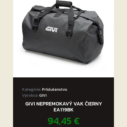
Kategórie:
Príslušenstvo
,
Výrobca:
GIVI
GIVI NEPREMOKAVÝ VAK ČIERNY
EA119BK
94,45
€