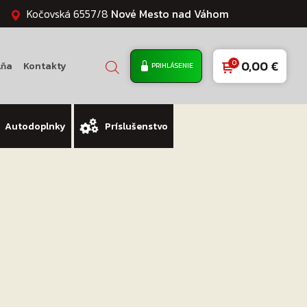
Kočovská 6557/8
Nové Mesto nad Váhom
0,00
€
lňa
Kontakty
PRIHLÁSENIE
Autodoplnky
Príslušenstvo