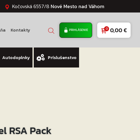
Kočovská 6557/8
Nové Mesto nad Váhom
0,00
€
lňa
Kontakty
PRIHLÁSENIE
Autodoplnky
Príslušenstvo
el RSA Pack