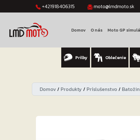
+421918406315
moto@lmdmoto.sk
Domov
O nás
Moto GP simulá
Prilby
Oblečenie
Domov
/
Produkty
/
Príslušenstvo
/
Batožin