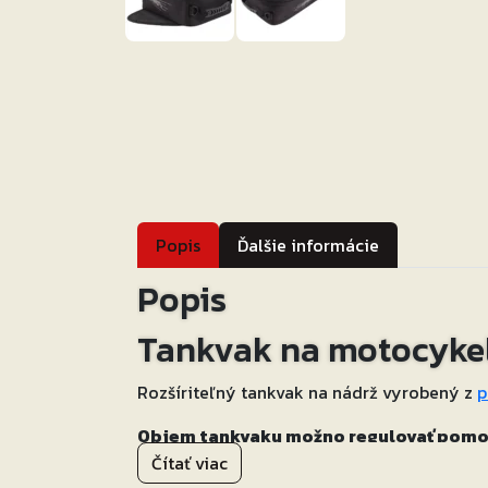
Popis
Ďalšie informácie
Popis
Tankvak na motocyke
Rozšíriteľný tankvak na nádrž vyrobený z
p
Objem tankvaku možno regulovať pomoc
fotografiu).
Čítať viac