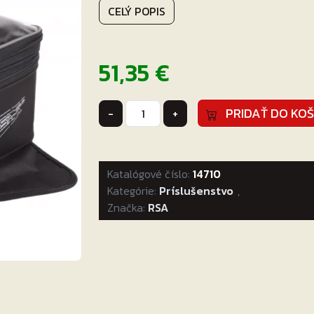
CELÝ POPIS
51,35
€
množstvo
PRIDAŤ DO KOŠ
-
+
Tankvak
na
motorku
Katalógové číslo:
RSA
14710
Kategórie:
Pack
Príslušenstvo
,
Značka:
RSA