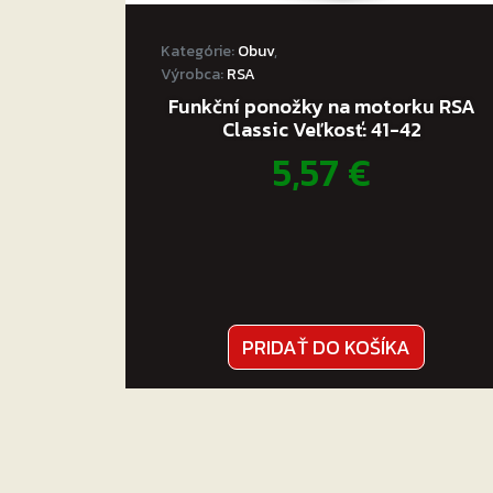
Tankvak na motocykel RSA Pack je tou 
Kategórie:
Obuv
,
Výrobca:
RSA
Funkční ponožky na motorku RSA
Classic Veľkosť: 41-42
5,57
€
PRIDAŤ DO KOŠÍKA