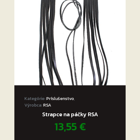
Kategórie:
Príslušenstvo
,
Výrobca:
RSA
Strapce na páčky RSA
13,55
€