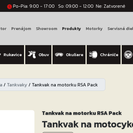
Po-Pia: 9:00 - 17:00
So: 09:00 - 12:00
Ne: Zatvorené
tor
Prenájom
Showroom
Produkty
Motorky
Servisná die
Rukavice
Obuv
Okuliare
Chrániče
a
/
Tankvaky
/
Tankvak na motorku RSA Pack
Tankvak na motorku RSA Pack
Tankvak na motocyk