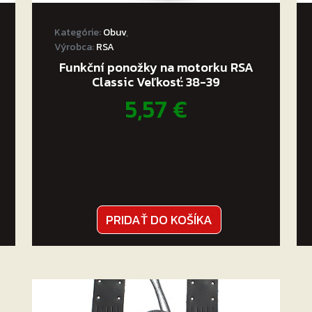
pravou voľbou!
Kategórie:
Obuv
,
Výrobca:
RSA
Funkční ponožky na motorku RSA
Classic Veľkosť: 38-39
5,57
€
PRIDAŤ DO KOŠÍKA