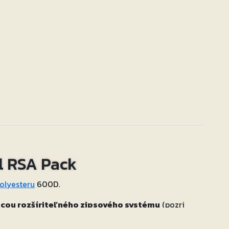
l RSA Pack
olyesteru
600D.
ou rozšíriteľného zipsového systému
(pozri