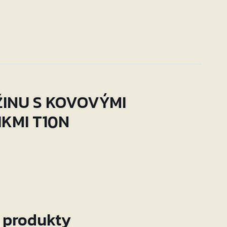
ŽINU S KOVOVÝMI
KMI T10N
o produkty