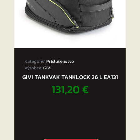
Kategórie:
Príslušenstvo
,
Výrobca:
GIVI
GIVI TANKVAK TANKLOCK 26 L EA131
131,20
€