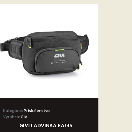
Kategórie:
Príslušenstvo
,
Výrobca:
GIVI
GIVI ĽADVINKA EA145