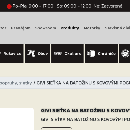
Po-Pia: 9:00 - 17:00
So: 09:00 - 12:00
Ne: Zatvorené
tor
Prenájom
Showroom
Produkty
Motorky
Servisná die
Rukavice
Obuv
Okuliare
Chrániče
 popruhy, sieťky
/
GIVI SIEŤKA NA BATOŽINU S KOVOVÝMI PO
GIVI SIEŤKA NA BATOŽINU S KOVO
GIVI SIEŤKA NA BATOŽINU S KOVOVÝMI 