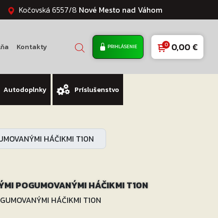
Kočovská 6557/8
Nové Mesto nad Váhom
0,00
€
lňa
Kontakty
PRIHLÁSENIE
Autodoplnky
Príslušenstvo
GUMOVANÝMI HÁČIKMI T10N
VÝMI POGUMOVANÝMI HÁČIKMI T10N
POGUMOVANÝMI HÁČIKMI T10N