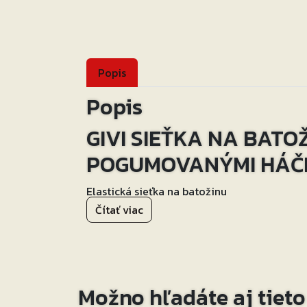
Popis
Popis
GIVI SIEŤKA NA BATO
POGUMOVANÝMI HÁČI
Elastická sieťka na batožinu
Čítať viac
6 kovových pogumovaných háčikov
40×40 cm
Možno hľadáte aj tiet