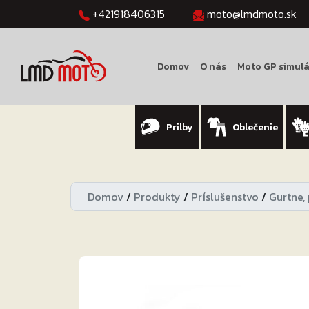
+421918406315
moto@lmdmoto.sk
Domov
O nás
Moto GP simulá
Prilby
Oblečenie
Domov
/
Produkty
/
Príslušenstvo
/
Gurtne,