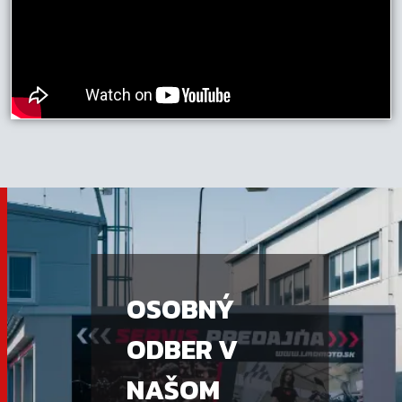
OSOBNÝ
ODBER V
NAŠOM