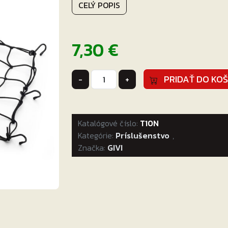
CELÝ POPIS
7,30
€
množstvo
PRIDAŤ DO KOŠ
-
+
GIVI
SIEŤKA
NA
Katalógové číslo:
BATOŽINU
T10N
Kategórie:
S
Príslušenstvo
,
Značka:
KOVOVÝMI
GIVI
POGUMOVANÝMI
HÁČIKMI
T10N