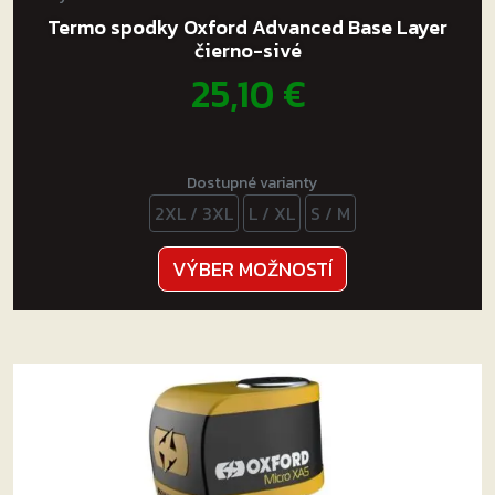
Termo spodky Oxford Advanced Base Layer
čierno-sivé
25,10
€
Dostupné varianty
2XL / 3XL
L / XL
S / M
Tento
VÝBER MOŽNOSTÍ
produkt
má
viacero
variantov.
Možnosti
si
môžete
vybrať