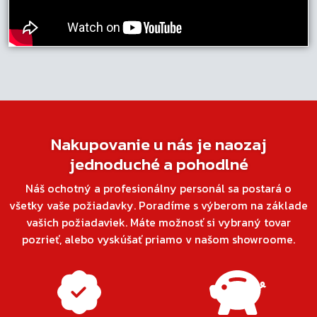
Nakupovanie u nás je naozaj
jednoduché a pohodlné
Náš ochotný a profesionálny personál sa postará o
všetky vaše požiadavky. Poradíme s výberom na základe
vašich požiadaviek. Máte možnosť si vybraný tovar
pozrieť, alebo vyskúšať priamo v našom showroome.