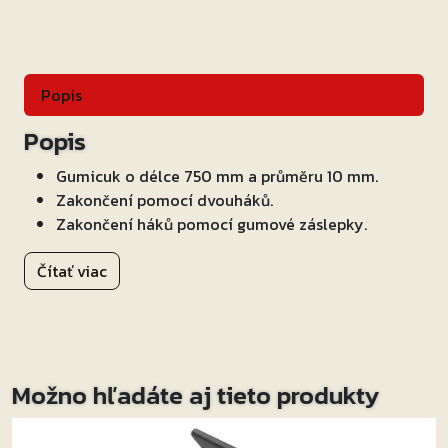
drátových
hákov,
OXFORD
(čierny,
Popis
homologácia
TUV/GS)
Popis
Gumicuk o délce 750 mm a průměru 10 mm.
Zakončení pomocí dvouháků.
Zakončení háků pomocí gumové záslepky.
Čítať viac
Možno hľadáte aj tieto produkty