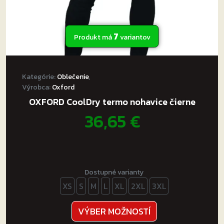
7
Produkt má
variantov
Kategórie:
Oblečenie
,
Výrobca:
Oxford
OXFORD CoolDry termo nohavice čierne
36,65
€
Dostupné varianty
XS
S
M
L
XL
2XL
3XL
Tento
VÝBER MOŽNOSTÍ
produkt