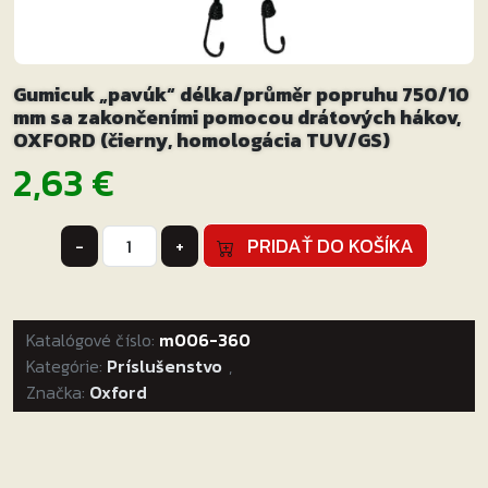
Gumicuk „pavúk“ délka/průměr popruhu 750/10
mm sa zakončeními pomocou drátových hákov,
OXFORD (čierny, homologácia TUV/GS)
2,63
€
množstvo
PRIDAŤ DO KOŠÍKA
-
+
Gumicuk
"pavúk"
délka/průměr
Katalógové číslo:
popruhu
m006-360
Kategórie:
750/10
Príslušenstvo
,
Značka:
Oxford
mm
sa
zakončeními
pomocou