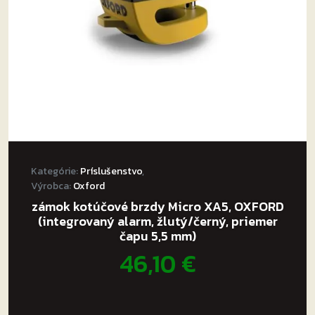
na
stránke
produktu.
Kategórie:
Príslušenstvo
,
Výrobca:
Oxford
zámok kotúčové brzdy Micro XA5, OXFORD
(integrovaný alarm, žlutý/černý, priemer
čapu 5,5 mm)
46,10
€