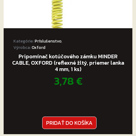
Kategórie:
Príslušenstvo
,
Výrobca:
Oxford
Pripomínač kotúčového zámku MINDER
CABLE, OXFORD (reflexné žltý, priemer lanka
4 mm, 1 ks)
3,78
€
PRIDAŤ DO KOŠÍKA