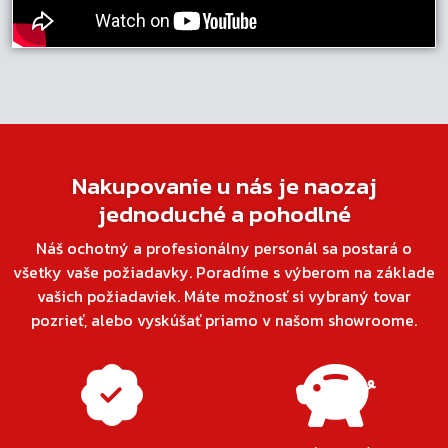
Nakupovanie u nás je naozaj
jednoduché a pohodlné
Náš ochotný a profesionálny personál sa postará o
všetky vaše požiadavky. Poradíme s výberom na základe
vašich požiadaviek. Máte možnosť si vybraný tovar
pozrieť, alebo vyskúšať priamo v našom showroome.