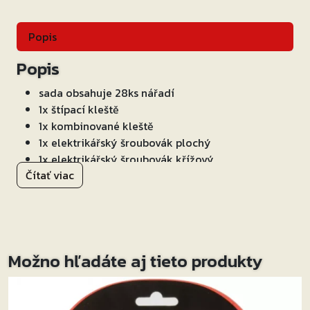
Popis
Popis
sada obsahuje 28ks nářadí
1x štípací kleště
1x kombinované kleště
1x elektrikářský šroubovák plochý
1x elektrikářský šroubovák křížový
Čítať viac
sada oříšků M5 až M11 vč. držáku bitů a rukojeti
5 dílná sada imbusů 2, 3, 4, 5 a 6mm
10-ti dílná sada bitů s křížovou a plochou hlavou
nové, ekologicky šetrnější balení produktu určené
pro vystavení na stojany konceptu OXFORD
Možno hľadáte aj tieto produkty