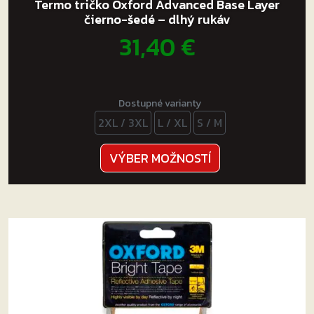
Termo tričko Oxford Advanced Base Layer
čierno-šedé – dlhý rukáv
31,40
€
Dostupné varianty
2XL / 3XL
L / XL
S / M
Tento
VÝBER MOŽNOSTÍ
produkt
má
viacero
variantov.
Možnosti
si
môžete
vybrať
na