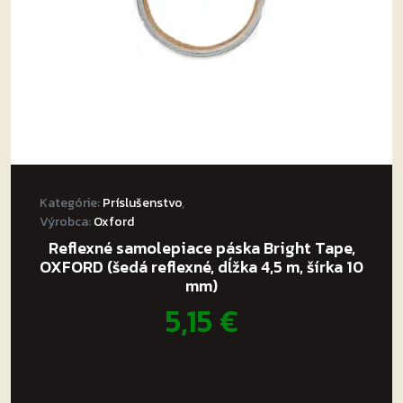
stránke
produktu.
Kategórie:
Príslušenstvo
,
Výrobca:
Oxford
Reflexné samolepiace páska Bright Tape,
OXFORD (šedá reflexné, dĺžka 4,5 m, šírka 10
mm)
5,15
€