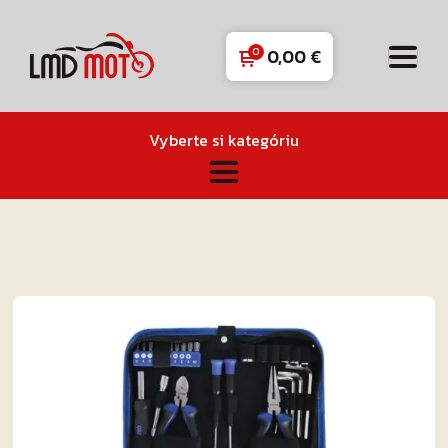
0,00
€
Vyberte si kategóriu