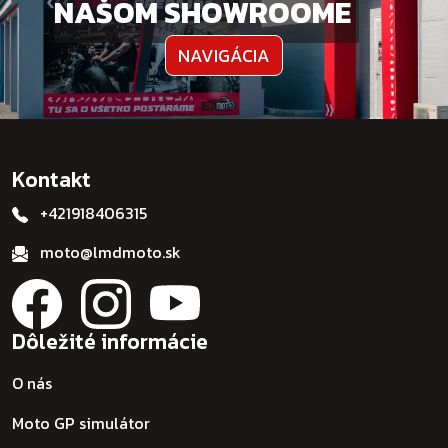
NAŠOM SHOWROOME
NAVIGÁCIA
Kontakt
+421918406315
moto@lmdmoto.sk
Dôležité informácie
O nás
Moto GP simulátor