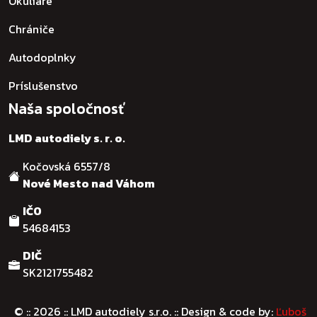
Okuliare
Chrániče
Autodoplnky
Príslušenstvo
Naša spoločnosť
LMD autodiely s. r. o.
Kočovská 6557/8
Nové Mesto nad Váhom
IČO
54684153
DIČ
SK2121755482
© :: 2026
:: LMD autodiely s.r.o. :: Design & code by:
Ľuboš