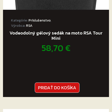
Kategórie:
Príslušenstvo
,
Výrobca:
RSA
Vodeodolný gélový sedák na moto RSA Tour
Mini
58,70
€
PRIDAŤ DO KOŠÍKA