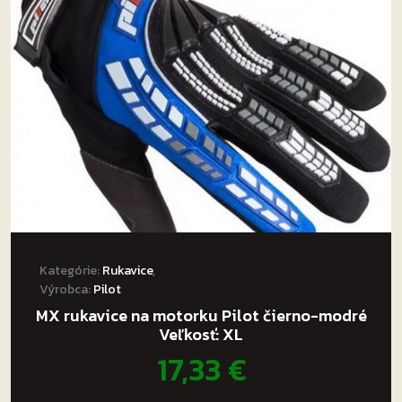
môžete
vybrať
na
stránke
produktu.
Kategórie:
Rukavice
,
Výrobca:
Pilot
MX rukavice na motorku Pilot čierno-modré
Veľkosť: XL
17,33
€