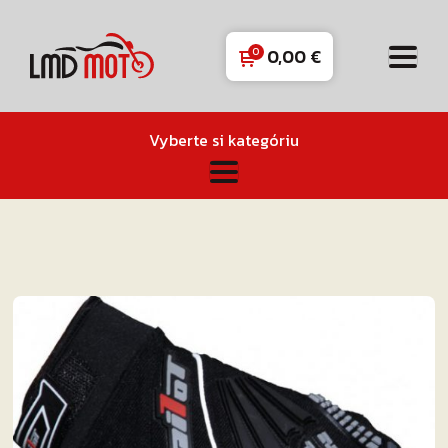
0,00
€
Vyberte si kategóriu