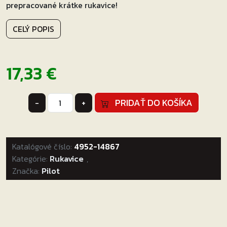
prepracované krátke rukavice!
CELÝ POPIS
17,33
€
množstvo
PRIDAŤ DO KOŠÍKA
-
+
MX
rukavice
na
Katalógové číslo:
moto
4952-14867
Kategórie:
Pilot
Rukavice
,
Značka:
Pilot
čierne
Veľkosť:
S