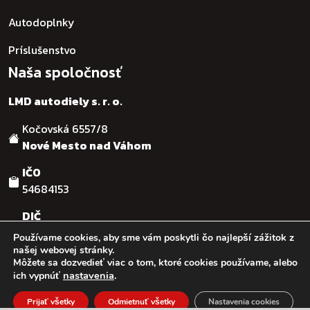
Autodoplnky
Príslušenstvo
Naša spoločnosť
LMD autodiely s. r. o.
Kočovská 6557/8
Nové Mesto nad Váhom
IČO
54684153
DIČ
SK2121755482
Používame cookies, aby sme vám poskytli čo najlepší zážitok z
našej webovej stránky.
Môžete sa dozvedieť viac o tom, ktoré cookies používame, alebo
© :: 2026
:: LMD autodiely s.r.o. :: Design & code by:
Ľuboš
nastavenia
.
ich vypnúť
Kaššovic - RGFcreative
Prijať všetky
Odmietnuť všetky
Nastavenia cookies