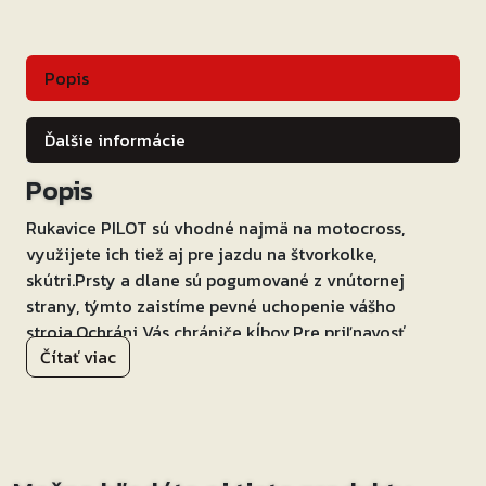
Popis
Ďalšie informácie
Popis
Rukavice PILOT sú vhodné najmä na motocross,
využijete ich tiež aj pre jazdu na štvorkolke,
skútri.Prsty a dlane sú pogumované z vnútornej
strany, týmto zaistíme pevné uchopenie vášho
stroja.Ochráni Vás chrániče kĺbov.Pre priľnavosť
Čítať viac
rukavíc k ruke sú všité na zápästie pásky na suchý
zips.Pružné panely Lycry medzi prstami.Rukavice sú
vyrobené z stretch polyamidu 500D.Perfektne
prepracované krátke rukavice!