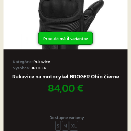
stránke
produktu.
3
Produkt má
variantov
Kategórie:
Rukavice
,
Výrobca:
BROGER
Rukavice na motocykel BROGER Ohio čierne
84,00
€
Dostupné varianty
S
M
XL