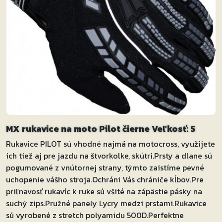
MX rukavice na moto Pilot čierne Veľkosť: S
Rukavice PILOT sú vhodné najmä na motocross, využijete
ich tiež aj pre jazdu na štvorkolke, skútri.Prsty a dlane sú
pogumované z vnútornej strany, týmto zaistíme pevné
uchopenie vášho stroja.Ochráni Vás chrániče kĺbov.Pre
priľnavosť rukavíc k ruke sú všité na zápästie pásky na
suchý zips.Pružné panely Lycry medzi prstami.Rukavice
sú vyrobené z stretch polyamidu 500D.Perfektne