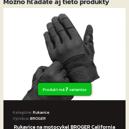
Možno hľadáte aj tieto produkty
7
Produkt má
variantov
Kategórie:
Rukavice
,
Výrobca:
BROGER
Rukavice na motocykel BROGER California