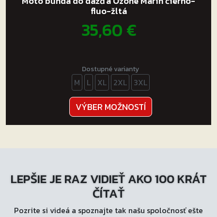
Moto bunda do dažďa Ozone Marin čierno-
fluo-žltá
35,60
€
Dostupné varianty
M
L
XL
2XL
3XL
Tento
VÝBER MOŽNOSTÍ
produkt
má
viacero
variantov.
Možnosti
LEPŠIE JE RAZ VIDIEŤ AKO 100 KRÁT
si
môžete
ČÍTAŤ
vybrať
Pozrite si videá a spoznajte tak našu spoločnosť ešte
na