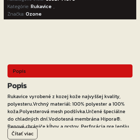
Kategórie:
Touring
Rukavice
,
Značka:
Ozone
WP
čierne
Veľkosť:
L
Popis
Popis
Rukavice vyrobené z kozej kože najvyššej kvality,
polyesteru.Vrchný materiál: 100% polyester a 100%
koža.Polyesterová mesh podšívka.Určené špeciálne
do chladných dní.Vodotesná membrána Hipora®.
Penové chrániče kĺbov a prstov. Perforácia pre lepšiu
Čítať viac
priedušnosť. Zdvojená vrstva kože na dlani.