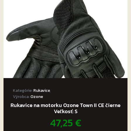
si
môžete
vybrať
na
stránke
produktu.
Kategórie:
Rukavice
,
Výrobca:
Ozone
Rukavice na motorku Ozone Town II CE čierne
Veľkosť: S
47,25
€