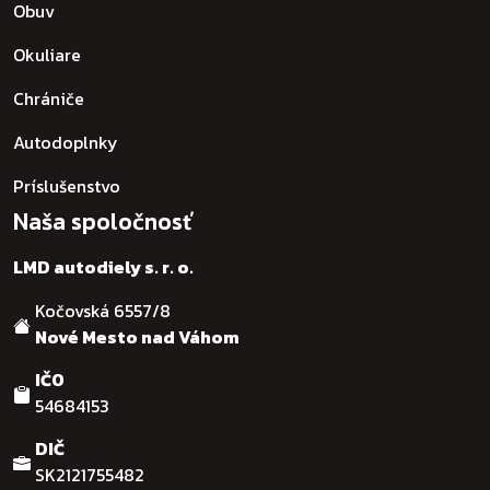
Obuv
Okuliare
Chrániče
Autodoplnky
Príslušenstvo
Naša spoločnosť
LMD autodiely s. r. o.
Kočovská 6557/8
Nové Mesto nad Váhom
IČO
54684153
DIČ
SK2121755482