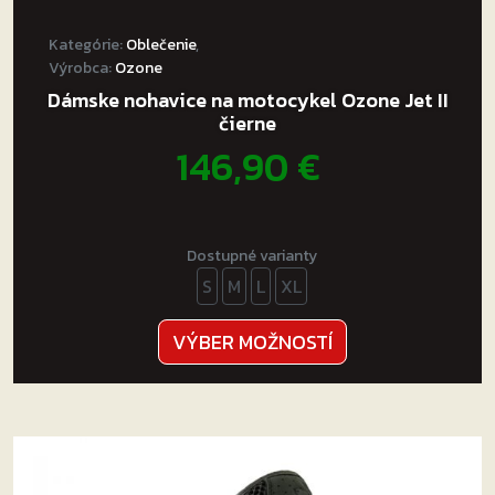
Kategórie:
Oblečenie
,
Výrobca:
Ozone
Dámske nohavice na motocykel Ozone Jet II
čierne
146,90
€
Dostupné varianty
S
M
L
XL
Tento
VÝBER MOŽNOSTÍ
produkt
má
viacero
variantov.
Možnosti