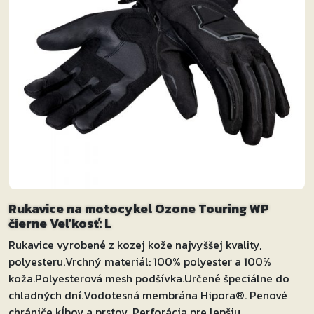
Rukavice na motocykel Ozone Touring WP
čierne Veľkosť: L
Rukavice vyrobené z kozej kože najvyššej kvality,
polyesteru.Vrchný materiál: 100% polyester a 100%
koža.Polyesterová mesh podšívka.Určené špeciálne do
chladných dní.Vodotesná membrána Hipora®. Penové
chrániče kĺbov a prstov. Perforácia pre lepšiu