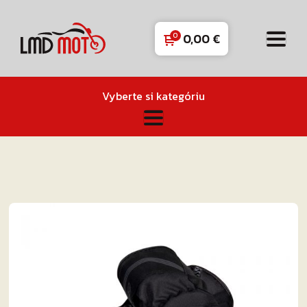
0,00
€
Vyberte si kategóriu