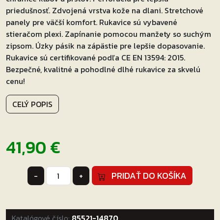
priedušnosť. Zdvojená vrstva kože na dlani. Stretchové
panely pre väčší komfort. Rukavice sú vybavené
stieračom plexi. Zapínanie pomocou manžety so suchým
zipsom. Úzky pásik na zápästie pre lepšie dopasovanie.
Rukavice sú certifikované podľa CE EN 13594: 2015.
Bezpečné, kvalitné a pohodlné dlhé rukavice za skvelú
cenu!
CELÝ POPIS
41,90
€
množstvo
PRIDAŤ DO KOŠÍKA
-
+
Rukavice
na
motocykel
Katalógové číslo:
Ozone
85521-14870