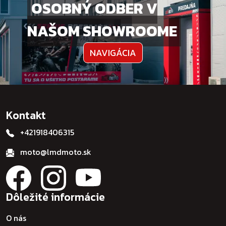
OSOBNÝ ODBER V
NAŠOM SHOWROOME
NAVIGÁCIA
Kontakt
+421918406315
moto@lmdmoto.sk
Dôležité informácie
O nás