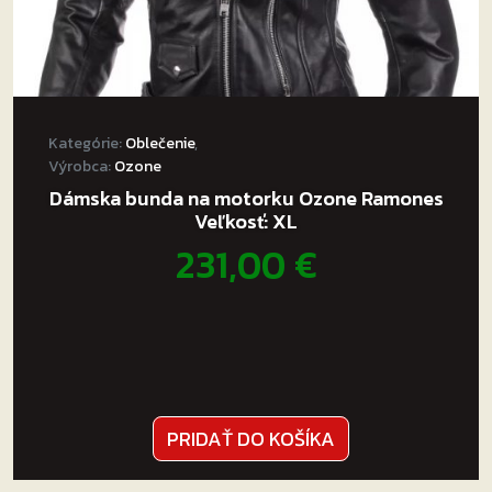
Kategórie:
Oblečenie
,
Výrobca:
Ozone
Dámska bunda na motorku Ozone Ramones
Veľkosť: XL
231,00
€
PRIDAŤ DO KOŠÍKA