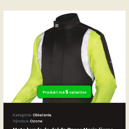
5
Produkt má
variantov
Kategórie:
Oblečenie
,
Výrobca:
Ozone