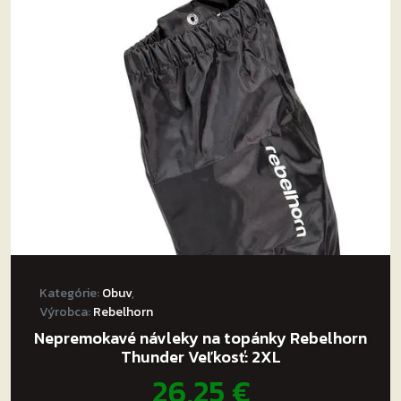
si
môžete
vybrať
na
stránke
produktu.
Kategórie:
Obuv
,
Výrobca:
Rebelhorn
Nepremokavé návleky na topánky Rebelhorn
Thunder Veľkosť: 2XL
26,25
€