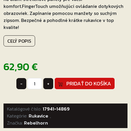
komfort.FingerTouch umožňujúci ovládanie dotykových
obrazoviek. Zapínanie pomocou manžety so suchým
zipsom. Bezpečné a pohodlné krátke rukavice v top
kvalite!
CELÝ POPIS
62,90
€
množstvo
PRIDAŤ DO KOŠÍKA
-
+
Rukavice
na
motocykel
Katalógové číslo:
Rebelhorn
17941-14869
Kategórie:
Thug
Rukavice
,
Značka:
Rebelhorn
II
čierne