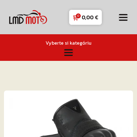
0,00
€
Vyberte si kategóriu