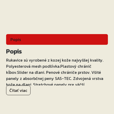
perforované
Veľkosť:
M
Popis
Popis
Rukavice sú vyrobené z kozej kože najvyššej kvality.
Polyesterová mesh podšívka.Plastový chránič
kĺbov.Slider na dlani. Penové chrániče prstov. Všité
panely z absorbčnej peny SAS-TEC. Zdvojená vrstva
kože na dlani. Stretchové panely pre väčší
Čítať viac
komfort.FingerTouch umožňujúci ovládanie
dotykových obrazoviek. Zapínanie pomocou manžety
so suchým zipsom. Bezpečné a pohodlné krátke
rukavice v top kvalite!