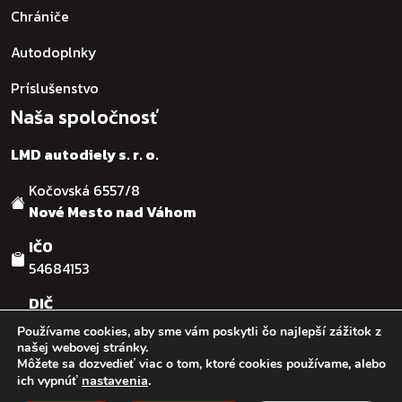
Chrániče
Autodoplnky
Príslušenstvo
Naša spoločnosť
LMD autodiely s. r. o.
Kočovská 6557/8
Nové Mesto nad Váhom
IČO
54684153
DIČ
SK2121755482
Používame cookies, aby sme vám poskytli čo najlepší zážitok z
našej webovej stránky.
Môžete sa dozvedieť viac o tom, ktoré cookies používame, alebo
© :: 2026
:: LMD autodiely s.r.o. :: Design & code by:
Ľuboš
nastavenia
.
ich vypnúť
Kaššovic - RGFcreative