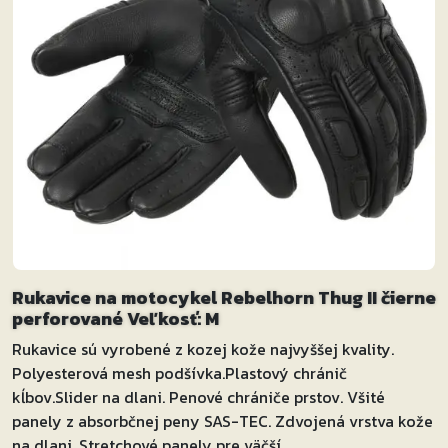
Rukavice na motocykel Rebelhorn Thug II čierne
perforované Veľkosť: M
Rukavice sú vyrobené z kozej kože najvyššej kvality.
Polyesterová mesh podšívka.Plastový chránič
kĺbov.Slider na dlani. Penové chrániče prstov. Všité
panely z absorbčnej peny SAS-TEC. Zdvojená vrstva kože
na dlani. Stretchové panely pre väčší