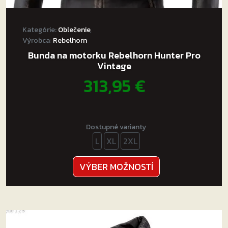
Kategórie:
Oblečenie
,
Výrobca:
Rebelhorn
Bunda na motorku Rebelhorn Hunter Pro
Vintage
313,95
€
Dostupné varianty
L
XL
2XL
Tento
VÝBER MOŽNOSTÍ
produkt
má
viacero
variantov.
Možnosti