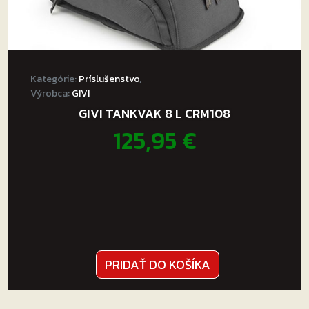
Kategórie:
Príslušenstvo
,
Výrobca:
GIVI
GIVI TANKVAK 8 L CRM108
125,95
€
PRIDAŤ DO KOŠÍKA