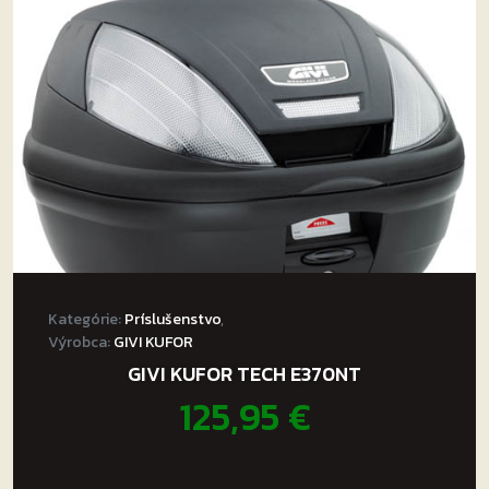
Kategórie:
Príslušenstvo
,
Výrobca:
GIVI KUFOR
GIVI KUFOR TECH E370NT
125,95
€