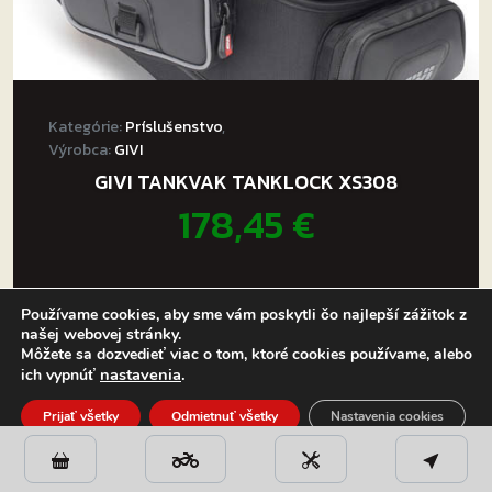
Kategórie:
Príslušenstvo
,
Výrobca:
GIVI
GIVI TANKVAK TANKLOCK XS308
178,45
€
Používame cookies, aby sme vám poskytli čo najlepší zážitok z
našej webovej stránky.
Môžete sa dozvedieť viac o tom, ktoré cookies používame, alebo
nastavenia
.
ich vypnúť
Prijať všetky
Odmietnuť všetky
Nastavenia cookies
PRIDAŤ DO KOŠÍKA
Close GDPR Cookie Banner