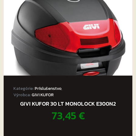
môžete
vybrať
na
stránke
produktu.
Kategórie:
Príslušenstvo
,
Výrobca:
GIVI KUFOR
GIVI KUFOR 30 LT MONOLOCK E300N2
73,45
€