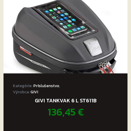
Kategórie:
Príslušenstvo
,
Výrobca:
GIVI
GIVI TANKVAK 6 L ST611B
136,45
€