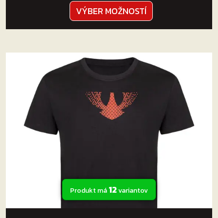
Tento
VÝBER MOŽNOSTÍ
produkt
má
viacero
variantov.
Možnosti
si
môžete
vybrať
na
stránke
produktu.
12
Produkt má
variantov