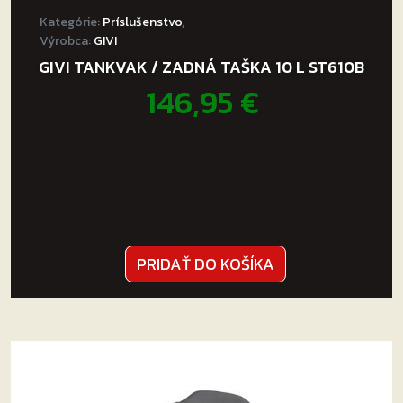
Kategórie:
Príslušenstvo
,
Výrobca:
GIVI
GIVI TANKVAK / ZADNÁ TAŠKA 10 L ST610B
146,95
€
PRIDAŤ DO KOŠÍKA