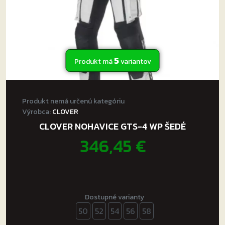
5
Produkt má
variantov
Produkt nemá určenú kategóriu
Výrobca:
CLOVER
CLOVER NOHAVICE GTS-4 WP ŠEDÉ
346,45
€
Dostupné varianty
50
52
54
56
58