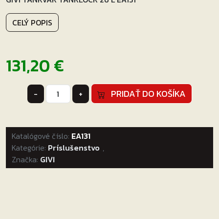
CELÝ POPIS
131,20
€
množstvo
PRIDAŤ DO KOŠÍKA
-
+
GIVI
TANKVAK
TANKLOCK
Katalógové číslo:
26
EA131
Kategórie:
L
Príslušenstvo
,
Značka:
GIVI
EA131