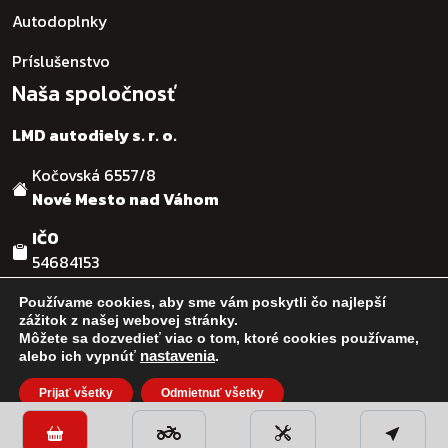
Autodoplnky
Príslušenstvo
Naša spoločnosť
LMD autodiely s. r. o.
Kočovská 6557/8
Nové Mesto nad Váhom
IČO
54684153
DIČ
Používame cookies, aby sme vám poskytli čo najlepší zážitok z
našej webovej stránky.
SK2121755482
Môžete sa dozvedieť viac o tom, ktoré cookies používame, alebo
nastavenia
.
ich vypnúť
© :: 2026
:: LMD autodiely s.r.o. :: Design & code by:
Ľuboš
Prijať všetky
Odmietnuť všetky
Nastavenia cookies
Kaššovic - RGFcreative
Close GDPR Cookie Banner