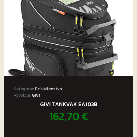
Kategórie:
Príslušenstvo
,
Výrobca:
GIVI
GIVI TANKVAK EA103B
162,70
€