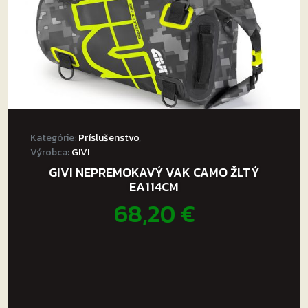
Kategórie:
Príslušenstvo
,
Výrobca:
GIVI
GIVI NEPREMOKAVÝ VAK CAMO ŽLTÝ
EA114CM
68,20
€