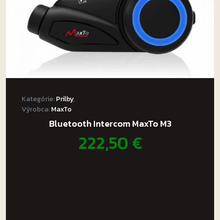
Kategórie:
Prilby
,
Výrobca:
MaxTo
Bluetooth Intercom MaxTo M3
222,50
€