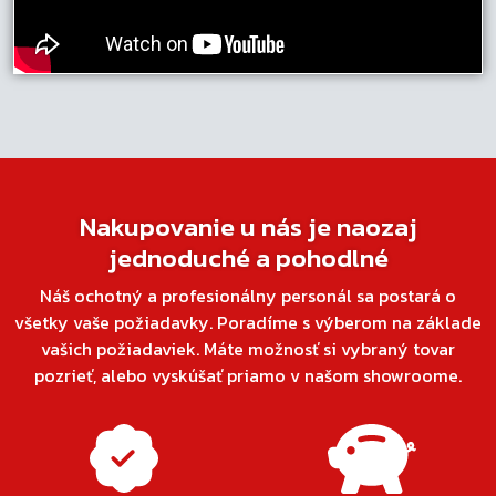
Nakupovanie u nás je naozaj
jednoduché a pohodlné
Náš ochotný a profesionálny personál sa postará o
všetky vaše požiadavky. Poradíme s výberom na základe
vašich požiadaviek. Máte možnosť si vybraný tovar
pozrieť, alebo vyskúšať priamo v našom showroome.