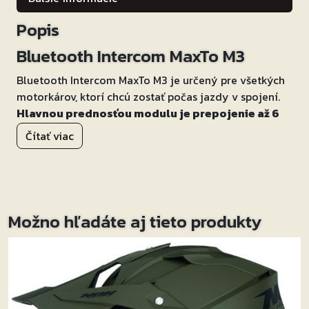
Popis
Bluetooth Intercom MaxTo M3
Bluetooth Intercom MaxTo M3 je určený pre všetkých
motorkárov, ktorí chcú zostať počas jazdy v spojení.
Hlavnou prednosťou modulu je prepojenie až 6
interkomov pomocou Bluetooth a integrovaná
Čítať viac
FULL HD kamera SONY.
Zariadenie možno tiež spárovať s telefónmi,
bluetooth slúchadlami, GPS alebo hudobným
prehrávačom.
Kompatibilný s ostatnými modulmi od iných
Možno hľadáte aj tieto produkty
výrobcov.
Vhodný pre montáž do všetkých typov prilieb.
Balenie obsahuje dva typy mikrofónu – ako pre
integrálnu, tak aj pre otvorenú prilbu.
Charakteristika a funkcie: