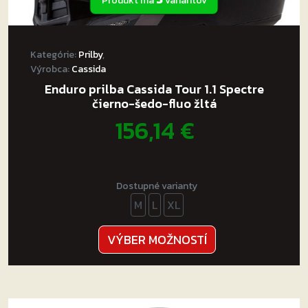
Produkt má
variantov
Svorka na suchý zips.
Slúchadlá na suchý zips.
USB kábel.
Kategórie:
Prilby
,
Skrutkovač.
Výrobca:
Cassida
Manuál.
Enduro prilba Cassida Tour 1.1 Spectre
čierno-šedo-fluo žltá
156,14
€
Dostupné varianty
M
L
XL
Tento
VÝBER MOŽNOSTÍ
produkt
má
viacero
variantov.