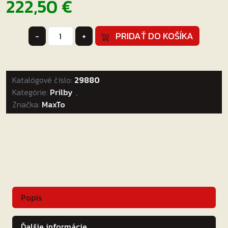
222,50
€
množstvo
PRIDAŤ DO KOŠÍKA
-
+
Bluetooth
Intercom
MaxTo
Katalógové číslo:
M3
29880
Kategórie:
Prilby
,
Značka:
MaxTo
Popis
Ďalšie informácie