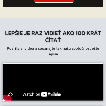
produkt
má
viacero
variantov.
Možnosti
LEPŠIE JE RAZ VIDIEŤ AKO 100 KRÁT
si
môžete
ČÍTAŤ
vybrať
Pozrite si videá a spoznajte tak našu spoločnosť ešte
na
lepšie.
stránke
produktu.