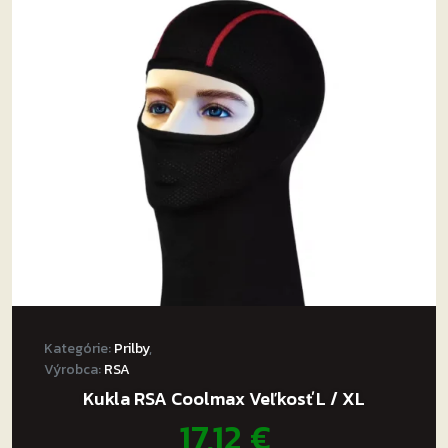
Možnosti
si
môžete
vybrať
na
stránke
produktu.
Kategórie:
Prilby
,
Výrobca:
RSA
Kukla RSA Coolmax Veľkosť L / XL
17,12
€