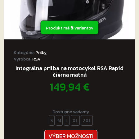
5
Produkt má
variantov
Kategórie:
Prilby
,
Výrobca:
RSA
Integrálna prilba na motocykel RSA Rapid
čierna matná
149,94
€
Dostupné varianty
S
M
L
XL
2XL
Tento
VÝBER MOŽNOSTÍ