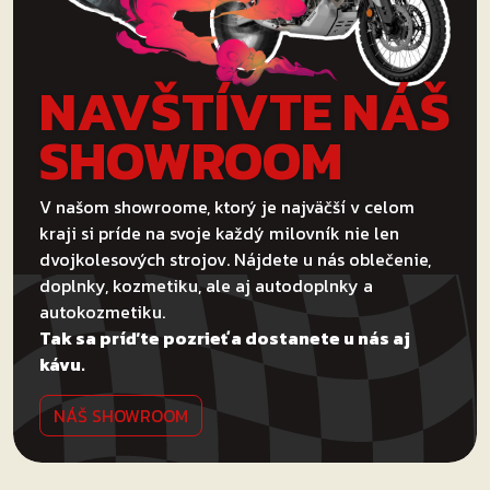
NAVŠTÍVTE NÁŠ
SHOWROOM
V našom showroome, ktorý je najväčší v celom
kraji si príde na svoje každý milovník nie len
dvojkolesových strojov. Nájdete u nás oblečenie,
doplnky, kozmetiku, ale aj autodoplnky a
autokozmetiku.
Tak sa príďte pozrieť a dostanete u nás aj
kávu.
NÁŠ SHOWROOM