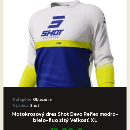
Možnosti
si
môžete
vybrať
na
stránke
produktu.
Kategórie:
Oblečenie
,
Výrobca:
Shot
Motokrosový dres Shot Devo Reflex modro-
bielo-fluo žltý Veľkosť: XL