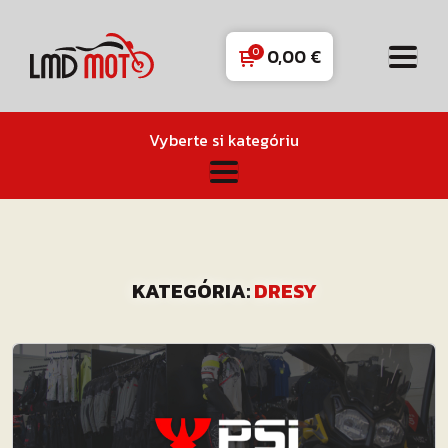
0,00
€
Vyberte si kategóriu
KATEGÓRIA:
DRESY