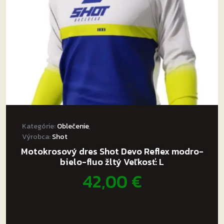
na
stránke
produktu.
Kategórie:
Oblečenie
,
Výrobca:
Shot
Motokrosový dres Shot Devo Reflex modro-
bielo-fluo žltý Veľkosť: L
42,00
€