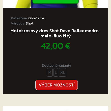
Kategórie:
Oblečenie
,
Výrobca:
Shot
Motokrosový dres Shot Devo Reflex modro-
bielo-fluo žltý
42,00
€
Dostupné varianty
M
L
XL
Tento
VÝBER MOŽNOSTÍ
produkt
má
viacero
variantov.