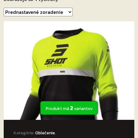
2
Produkt má
variantov
Kategórie:
Oblečenie
,