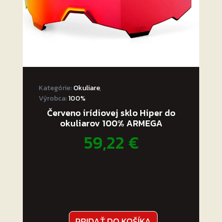
Kategórie:
Okuliare
,
Výrobca:
100%
Červeno irídiovej sklo Hiper do
okuliarov 100% ARMEGA
59,22
€
PRIDAŤ DO KOŠÍKA