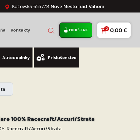
Kočovská 6557/8
Nové Mesto nad Váhom
0,00
€
lňa
Kontakty
PRIHLÁSENIE
Autodoplnky
Príslušenstvo
ata
iare 100% Racecraft/Accuri/Strata
0% Racecraft/Accuri/Strata