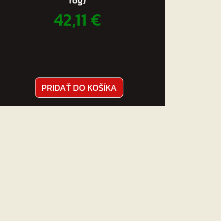
fog)
42,11
€
PRIDAŤ DO KOŠÍKA