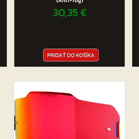
(Anti-fog)
30,35
€
PRIDAŤ DO KOŠÍKA