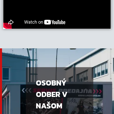
OSOBNÝ
ODBER V
NAŠOM