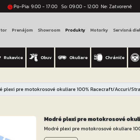
Po-Pia: 9:00 - 17:00
So: 09:00 - 12:00
Ne: Zatvorené
tor
Prenájom
Showroom
Produkty
Motorky
Servisná die
Rukavice
Obuv
Okuliare
Chrániče
 plexi pre motokrosové okuliare 100% Racecraft/Accuri/Str
Modré plexi pre motokrosové okul
Modré plexi pre motokrosové okuliare 10