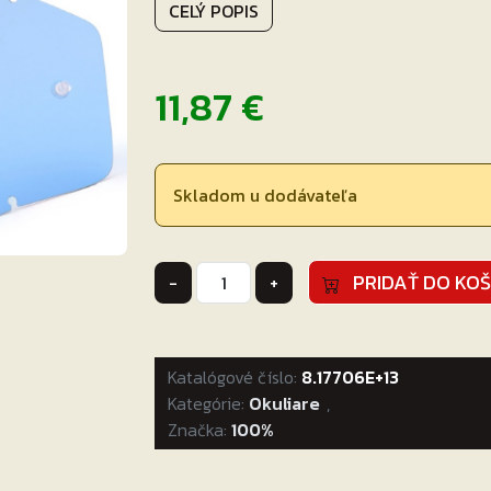
CELÝ POPIS
11,87
€
Skladom u dodávateľa
množstvo
PRIDAŤ DO KOŠ
-
+
Modré
plexi
pre
Katalógové číslo:
motokrosové
8.17706E+13
Kategórie:
okuliare
Okuliare
,
Značka:
100%
100%
Racecraft/Accuri/Strata