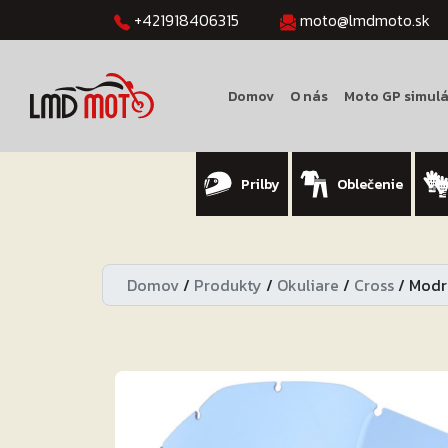
+421918406315
moto@lmdmoto.sk
Domov
O nás
Moto GP simulá
Prilby
Oblečenie
Domov
/
Produkty
/
Okuliare
/
Cross
/
Modré