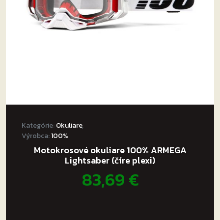
Kategórie:
Okuliare
,
Výrobca:
100%
Motokrosové okuliare 100% ARMEGA
Lightsaber (číre plexi)
83,69
€