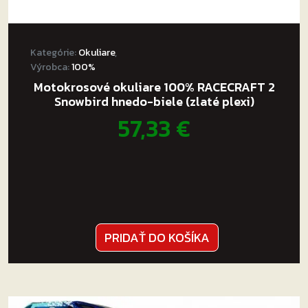
Kategórie:
Okuliare
,
Výrobca:
100%
Motokrosové okuliare 100% RACECRAFT 2
Snowbird hnedo-biele (zlaté plexi)
57,33
€
PRIDAŤ DO KOŠÍKA