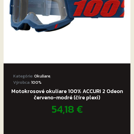
Kategórie:
Okuliare
,
Výrobca:
100%
Motokrosové okuliare 100% ACCURI 2 Odeon
červeno-modré (číre plexi)
54,18
€