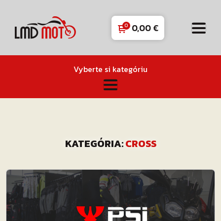
0,00
€
Vyberte si kategóriu
KATEGÓRIA:
CROSS