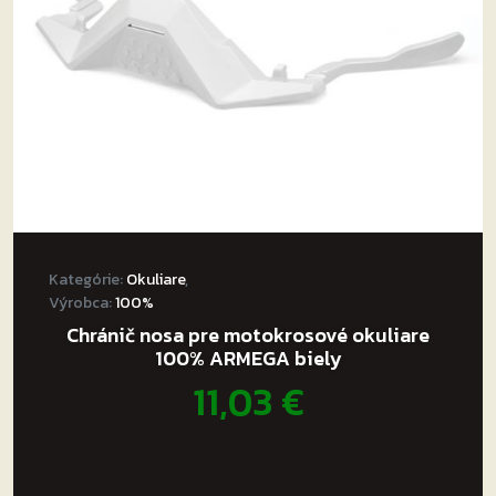
Kategórie:
Okuliare
,
Výrobca:
100%
Chránič nosa pre motokrosové okuliare
100% ARMEGA biely
11,03
€