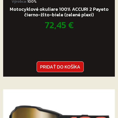
Výrobca:
100%
Motocyklové okuliare 100% ACCURI 2 Payeto
čierno-žlto-biele (zelené plexi)
72,45
€
PRIDAŤ DO KOŠÍKA