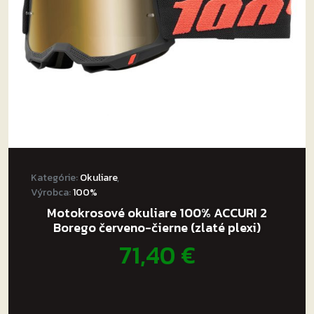
Kategórie:
Okuliare
,
Výrobca:
100%
Motokrosové okuliare 100% ACCURI 2
Borego červeno-čierne (zlaté plexi)
71,40
€