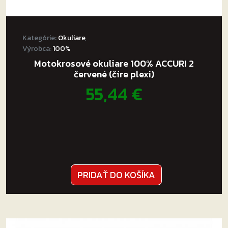
Kategórie:
Okuliare
,
Výrobca:
100%
Motokrosové okuliare 100% ACCURI 2
červené (číre plexi)
55,44
€
PRIDAŤ DO KOŠÍKA