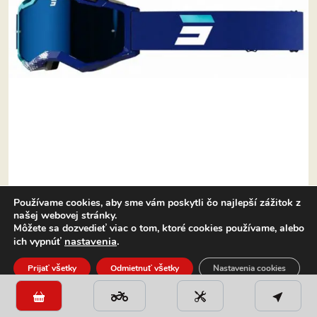
Používame cookies, aby sme vám poskytli čo najlepší zážitok z
našej webovej stránky.
Môžete sa dozvedieť viac o tom, ktoré cookies používame, alebo
nastavenia
.
ich vypnúť
Kategórie:
Okuliare
,
Výrobca:
Shot
Prijať všetky
Odmietnuť všetky
Nastavenia cookies
Motokrosové okuliare Shot Iris 2.0 Fusion
Close GDPR Cookie Banner
modré výpredaj