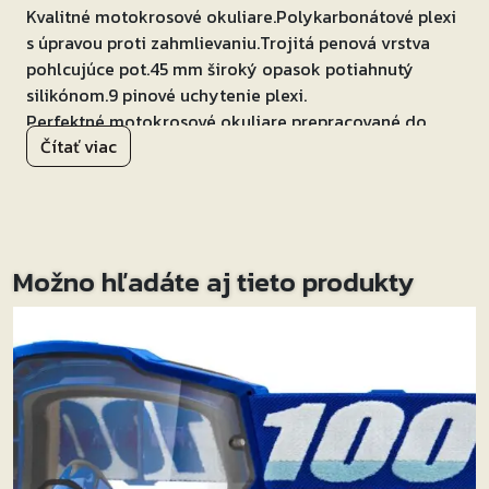
Kvalitné motokrosové okuliare.Polykarbonátové plexi
s úpravou proti zahmlievaniu.Trojitá penová vrstva
pohlcujúce pot.45 mm široký opasok potiahnutý
silikónom.9 pinové uchytenie plexi.
Perfektné motokrosové okuliare prepracované do
Čítať viac
posledného detailu!
Možno hľadáte aj tieto produkty