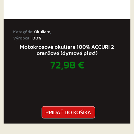
Kategórie:
Okuliare
,
Výrobca:
100%
Motokrosové okuliare 100% ACCURI 2
oranžové (dymové plexi)
72,98
€
PRIDAŤ DO KOŠÍKA