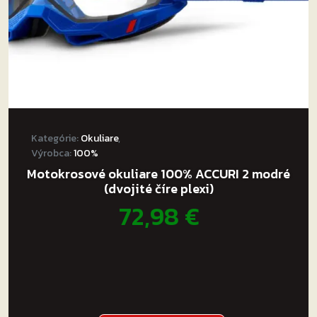
Kategórie:
Okuliare
,
Výrobca:
100%
Motokrosové okuliare 100% ACCURI 2 modré
(dvojité číre plexi)
72,98
€