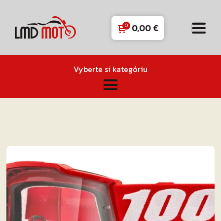
0,00
€
Vyberte si kategóriu