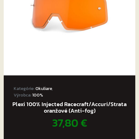
Kategórie:
Okuliare
,
Výrobca:
100%
Plexi 100% Injected Racecraft/Accuri/Strata
oranžové (Anti-fog)
37,80
€