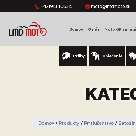
+421918406315
moto@lmdmoto.sk
Domov
O nás
Moto GP simulá
Prilby
Oblečenie
KATE
Domov
/
Produkty
/
Príslušenstvo
/
Batožin