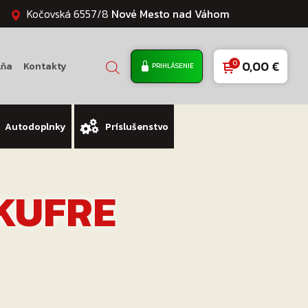
Kočovská 6557/8
Nové Mesto nad Váhom
0,00
€
lňa
Kontakty
PRIHLÁSENIE
Autodoplnky
Príslušenstvo
KUFRE