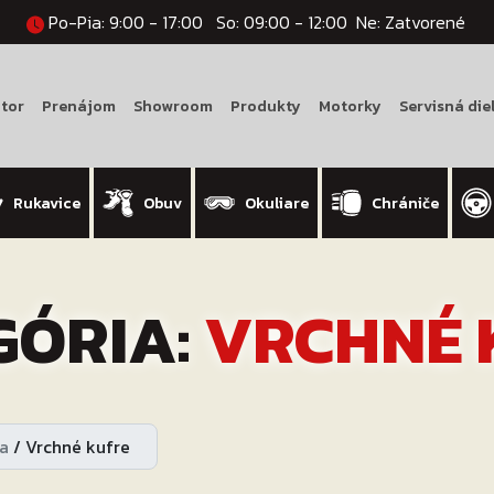
Po-Pia: 9:00 - 17:00
So: 09:00 - 12:00
Ne: Zatvorené
tor
Prenájom
Showroom
Produkty
Motorky
Servisná die
Rukavice
Obuv
Okuliare
Chrániče
GÓRIA:
VRCHNÉ 
a
/
Vrchné kufre