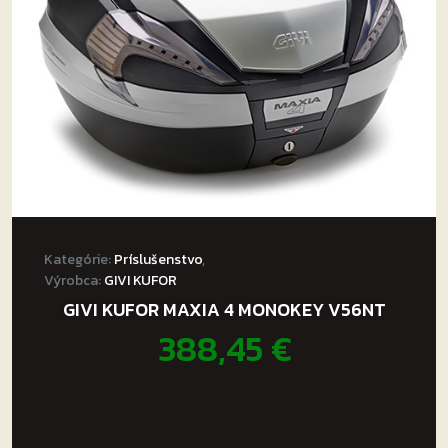
Kategórie:
Príslušenstvo
,
Výrobca:
GIVI KUFOR
GIVI KUFOR MAXIA 4 MONOKEY V56NT
388,45
€