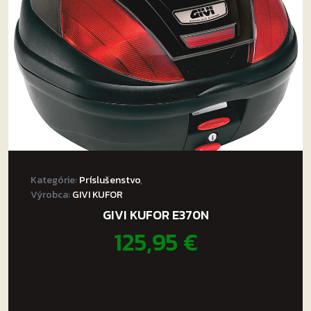
Kategórie:
Príslušenstvo
,
Výrobca:
GIVI KUFOR
GIVI KUFOR E370N
125,95
€