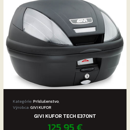
Kategórie:
Príslušenstvo
,
Výrobca:
GIVI KUFOR
GIVI KUFOR TECH E370NT
125,95
€