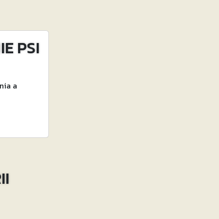
E PSI
nia a
II