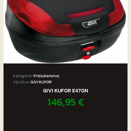
Kategórie:
Príslušenstvo
,
Výrobca:
GIVI KUFOR
GIVI KUFOR E470N
146,95
€