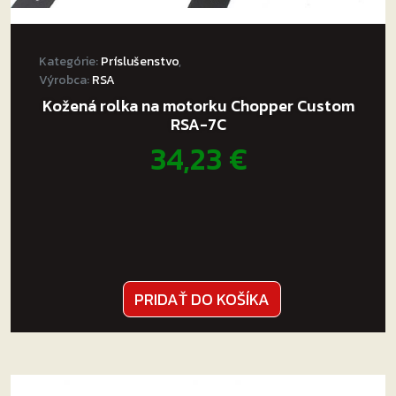
Kufor je
vyrobený v EÚ
.
Najvyššia kvalita spracovania!
Kategórie:
Príslušenstvo
,
Výrobca:
RSA
Kožená rolka na motorku Chopper Custom
RSA-7C
34,23
€
PRIDAŤ DO KOŠÍKA