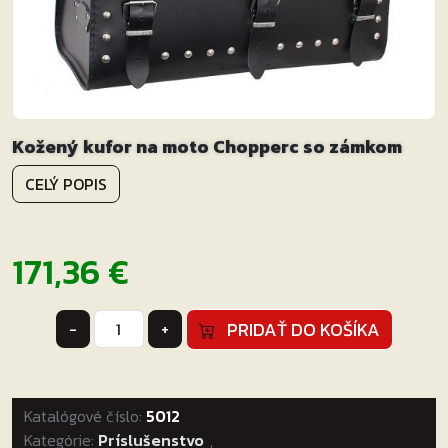
Kožený kufor na moto Chopperc so zámkom
CELÝ POPIS
171,36
€
množstvo
PRIDAŤ DO KOŠÍKA
-
+
Kožený
kufor
na
Katalógové číslo:
moto
5012
Kategórie:
Chopperc
Príslušenstvo
,