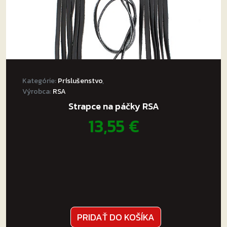
Kategórie:
Príslušenstvo
,
Výrobca:
RSA
Strapce na páčky RSA
13,55
€
PRIDAŤ DO KOŠÍKA