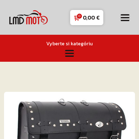
0,00
€
Vyberte si kategóriu