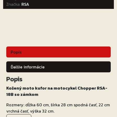
Značka:
RSA
so
zámkom
Popis
Ďalšie informácie
Popis
Kožený moto kufor na motocykel Chopper RSA-
18B so zámkom
Rozmery: dĺžka 60 cm, šírka 28 cm spodná časť, 22 cm
vrchná časť, výška 32 cm.