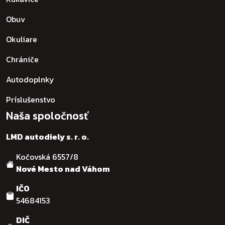
Obuv
Okuliare
Chrániče
Autodoplnky
Príslušenstvo
Naša spoločnosť
LMD autodiely s. r. o.
Kočovská 6557/8
Nové Mesto nad Váhom
IČO
54684153
DIČ