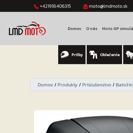
+421918406315
moto@lmdmoto.sk
Domov
O nás
Moto GP simulá
Prilby
Oblečenie
Domov
/
Produkty
/
Príslušenstvo
/
Batožin