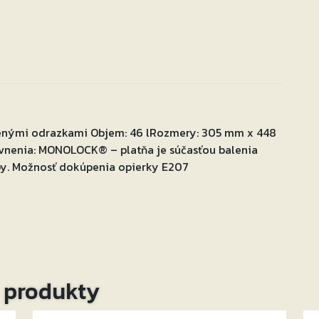
rvenými odrazkami Objem: 46 lRozmery: 305 mm x 448
nenia: MONOLOCK® – platňa je súčasťou balenia
by. Možnosť dokúpenia opierky E207
o produkty