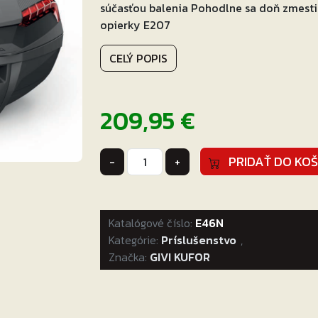
súčasťou balenia Pohodlne sa doň zmesti
opierky E207
CELÝ POPIS
209,95
€
množstvo
PRIDAŤ DO KOŠ
-
+
GIVI
VRCHNÝ
KUFOR
Katalógové číslo:
46
E46N
Kategórie:
L
Príslušenstvo
,
Značka:
E46N
GIVI KUFOR