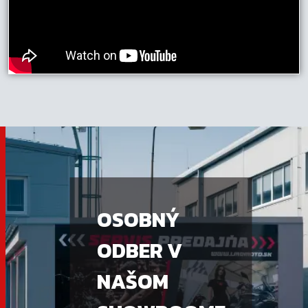
OSOBNÝ
ODBER V
NAŠOM