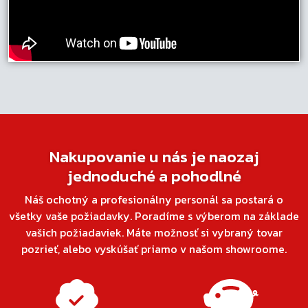
Nakupovanie u nás je naozaj
jednoduché a pohodlné
Náš ochotný a profesionálny personál sa postará o
všetky vaše požiadavky. Poradíme s výberom na základe
vašich požiadaviek. Máte možnosť si vybraný tovar
pozrieť, alebo vyskúšať priamo v našom showroome.