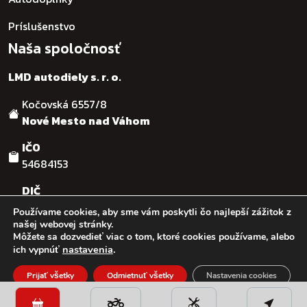
Príslušenstvo
Naša spoločnosť
LMD autodiely s. r. o.
Kočovská 6557/8
Nové Mesto nad Váhom
IČO
54684153
DIČ
SK2121755482
Používame cookies, aby sme vám poskytli čo najlepší zážitok z
našej webovej stránky.
Môžete sa dozvedieť viac o tom, ktoré cookies používame, alebo
© :: 2026
:: LMD autodiely s.r.o. :: Design & code by:
Ľuboš
nastavenia
.
ich vypnúť
Kaššovic - RGFcreative
Prijať všetky
Odmietnuť všetky
Nastavenia cookies
Close GDPR Cookie Banner