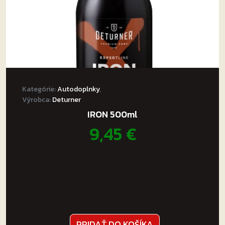
Kategórie:
Autodoplnky
,
Výrobca:
Deturner
IRON 500ml
9,45
€
PRIDAŤ DO KOŠÍKA