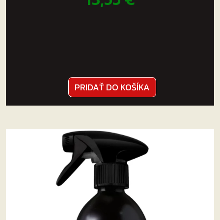
dážkou aj bez). Nosič po upevnení na strešný nosič
zabezpečíte uzamknutím.
Uchytenie zadného kolesa bicykla
Zadné koleso bicykla upevníte do nastaviteľného
držiaka pomocou dostatočne dlhého popruhu.
Zabezpečenie
PRIDAŤ DO KOŠÍKA
Bicykel na nosiči zabezpečíte
pomocou lanka so
zámkom
. Systém jediného kľúča: na uzamknutie
cyklonosiča k nosičom aj bicykla k cyklonosiču
použijete
rovnaký kľúč
.