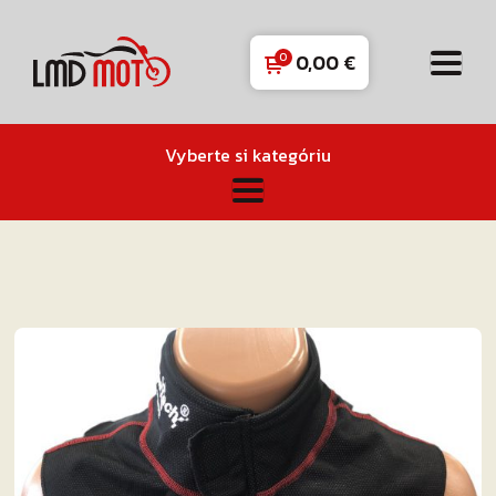
0,00
€
Vyberte si kategóriu