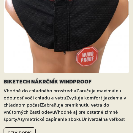
BIKETECH NÁKRČNÍK WINDPROOF
Vhodné do chladného prostrediaZaručuje maximálnu
odolnosť voči chladu a vetruZvyšuje komfort jazdenia v
chladnom počasíZabraňuje preniknutiu vetra do
vnútorných častí odevuVhodné aj pre ostatné zimné
športyAsymetrické zapínanie zbokuUniverzálna veľkosť