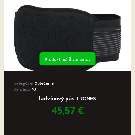
2
Produkt má
variantov
Kategórie:
Oblečenie
,
Výrobca:
PSI
ladvinový pás TRONES
45,57
€