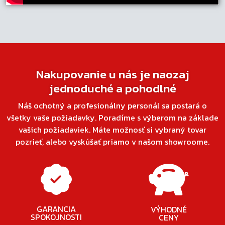
Nakupovanie u nás je naozaj
jednoduché a pohodlné
Náš ochotný a profesionálny personál sa postará o
všetky vaše požiadavky. Poradíme s výberom na základe
vašich požiadaviek. Máte možnosť si vybraný tovar
pozrieť, alebo vyskúšať priamo v našom showroome.
GARANCIA
VÝHODNÉ
SPOKOJNOSTI
CENY