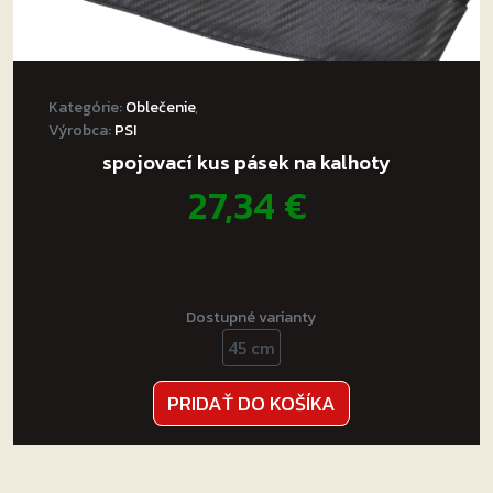
Kategórie:
Oblečenie
,
Výrobca:
PSI
spojovací kus pásek na kalhoty
27,34
€
Dostupné varianty
45 cm
PRIDAŤ DO KOŠÍKA