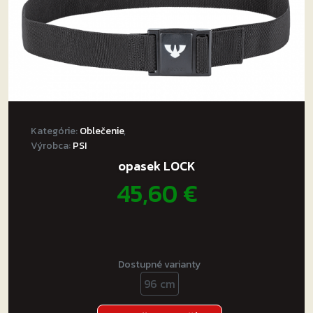
produktu.
Kategórie:
Oblečenie
,
Výrobca:
PSI
opasek LOCK
45,60
€
Dostupné varianty
96 cm