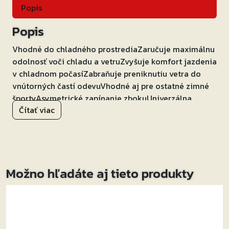
Popis
Popis
Vhodné do chladného prostrediaZaručuje maximálnu
odolnosť voči chladu a vetruZvyšuje komfort jazdenia
v chladnom počasíZabraňuje preniknutiu vetra do
vnútorných častí odevuVhodné aj pre ostatné zimné
športyAsymetrické zapínanie zbokuUniverzálna
Čítať viac
veľkosť
Možno hľadáte aj tieto produkty