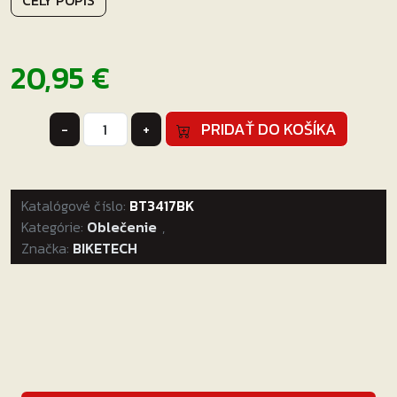
CELÝ POPIS
20,95
€
množstvo
PRIDAŤ DO KOŠÍKA
-
+
BIKETECH
NÁKRČNÍK
WINDPROOF
Katalógové číslo:
BT3417BK
Kategórie:
Oblečenie
,
Značka:
BIKETECH