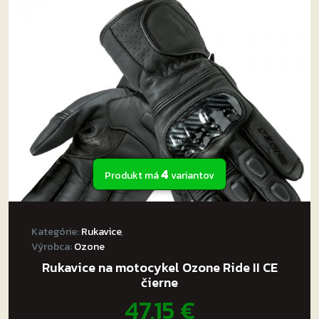
4
Produkt má
variantov
Kategórie:
Rukavice
,
Výrobca:
Ozone
Rukavice na motocykel Ozone Ride II CE
čierne
47,15
€