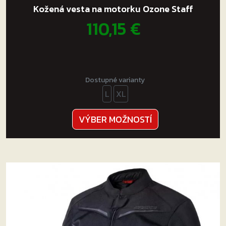
Kožená vesta na motorku Ozone Staff
110,15
€
Dostupné varianty
L
XL
Tento
VÝBER MOŽNOSTÍ
produkt
má
viacero
variantov.
Možnosti
si
môžete
vybrať