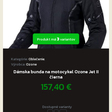
na
stránke
produktu.
3
Produkt má
variantov
Kategórie:
Oblečenie
,
Výrobca:
Ozone
Dámska bunda na motocykel Ozone Jet II
čierna
157,40
€
Dostupné varianty