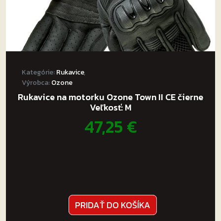
Kategórie:
Rukavice
,
Výrobca:
Ozone
Rukavice na motorku Ozone Town II CE čierne
Veľkosť: M
47,25
€
PRIDAŤ DO KOŠÍKA