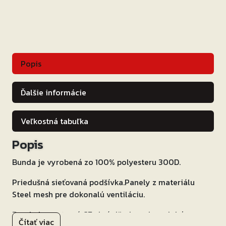
Popis
Ďalšie informácie
Veľkostná tabuľka
Popis
Bunda je vyrobená zo 100% polyesteru 300D.
Priedušná sieťovaná podšívka.Panely z materiálu
Steel mesh pre dokonalú ventiláciu.
Bunda je opatrená CE chráničmi ramien a lakťov –
Čítať viac