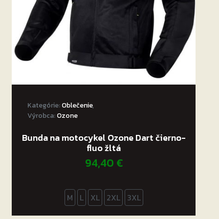
Kategórie:
Oblečenie
,
Výrobca:
Ozone
Bunda na motocykel Ozone Dart čierno-
fluo žltá
94,40
€
M
L
XL
2XL
3XL