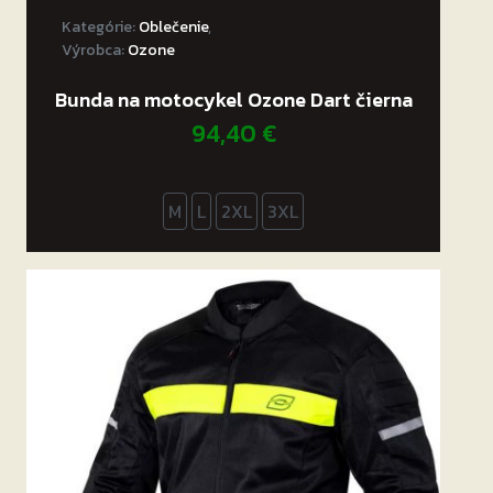
Kategórie:
Oblečenie
,
Výrobca:
Ozone
Bunda na motocykel Ozone Dart čierna
94,40
€
M
L
2XL
3XL