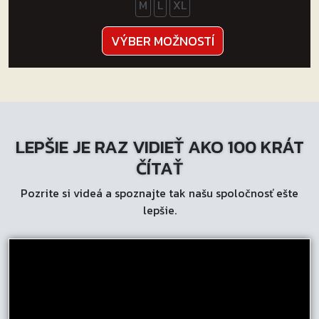
M
L
XL
Tento
VÝBER MOŽNOSTÍ
produkt
má
viacero
variantov.
Možnosti
LEPŠIE JE RAZ VIDIEŤ AKO 100 KRÁT
si
môžete
ČÍTAŤ
vybrať
Pozrite si videá a spoznajte tak našu spoločnosť ešte
na
lepšie.
stránke
produktu.