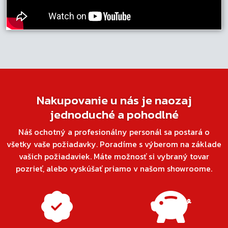
Nakupovanie u nás je naozaj
jednoduché a pohodlné
Náš ochotný a profesionálny personál sa postará o
všetky vaše požiadavky. Poradíme s výberom na základe
vašich požiadaviek. Máte možnosť si vybraný tovar
pozrieť, alebo vyskúšať priamo v našom showroome.