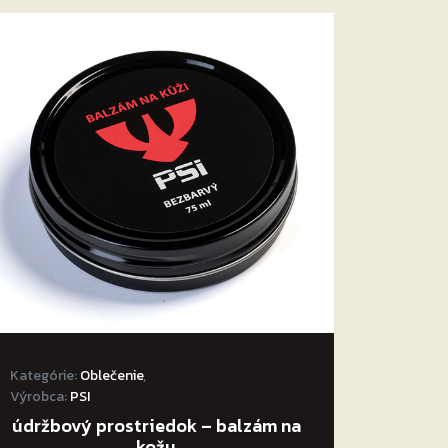
Kategórie:
Oblečenie
,
Výrobca:
PSI
údržbový prostriedok – balzám na
kožu