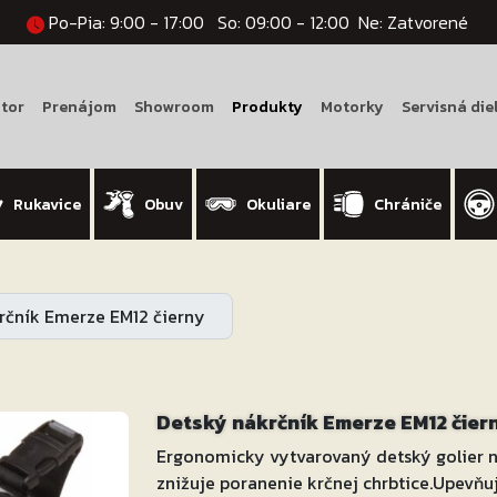
Po-Pia: 9:00 - 17:00
So: 09:00 - 12:00
Ne: Zatvorené
tor
Prenájom
Showroom
Produkty
Motorky
Servisná die
Rukavice
Obuv
Okuliare
Chrániče
rčník Emerze EM12 čierny
Detský nákrčník Emerze EM12 čier
Ergonomicky vytvarovaný detský golier n
znižuje poranenie krčnej chrbtice.Upevňuj