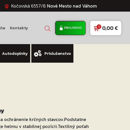
Kočovská 6557/8
Nové Mesto nad Váhom
0,00
€
lňa
Kontakty
PRIHLÁSENIE
Autodoplnky
Príslušenstvo
ny
a ochránenie krčných stavcov.Podstatne
e helmu v stabilnej pozícii.Textilný poťah