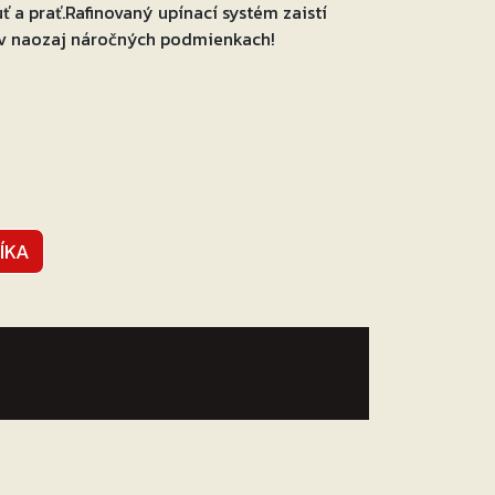
a prať.Rafinovaný upínací systém zaistí
 v naozaj náročných podmienkach!
ÍKA