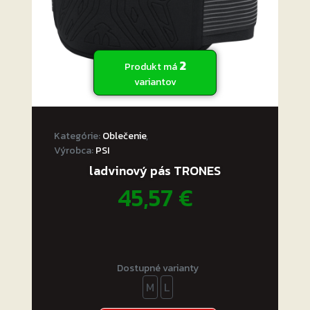
.
2
Produkt má
variantov
Kategórie:
Oblečenie
,
Výrobca:
PSI
ladvinový pás TRONES
45,57
€
Dostupné varianty
M
L