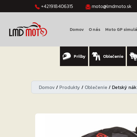
+421918406315
moto@lmdmoto.sk
Domov
O nás
Moto GP simulá
Prilby
Oblečenie
Domov
/
Produkty
/
Oblečenie
/
Detský nák