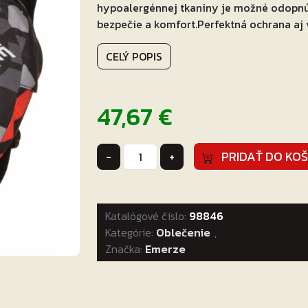
hypoalergénnej tkaniny je možné odopnúť 
bezpečie a komfort.Perfektná ochrana aj
CELÝ POPIS
47,67
€
množstvo
PRIDAŤ DO KOŠ
-
+
Detský
nákrčník
Emerze
Katalógové číslo:
EM12
98846
Kategórie:
čierny
Oblečenie
,
Značka:
Emerze