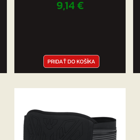
9,14
€
PRIDAŤ DO KOŠÍKA
.