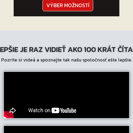
Tento
VÝBER MOŽNOSTÍ
produkt
má
viacero
variantov.
Možnosti
EPŠIE JE RAZ VIDIEŤ AKO 100 KRÁT ČÍT
si
môžete
Pozrite si videá a spoznajte tak našu spoločnosť ešte lepšie.
vybrať
na
stránke
produktu.