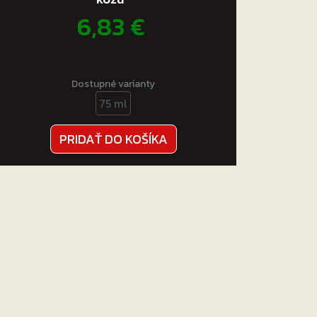
6,83
€
Dostupné varianty
75 ml
PRIDAŤ DO KOŠÍKA