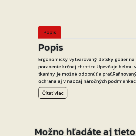
Popis
Popis
Ergonomicky vytvarovaný detský golier na 
poranenie krčnej chrbtice.Upevňuje helmu v
tkaniny je možné odopnúť a prať.Rafinovaný
ochrana aj v naozaj náročných podmienkac
Čítať viac
Možno hľadáte aj tiet