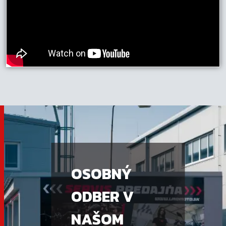
OSOBNÝ
ODBER V
NAŠOM