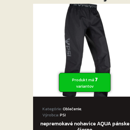
7
Produkt má
variantov
Kategórie:
Oblečenie
,
Výrobca:
PSI
nepremokavé nohavice AQUA pánske
čierne