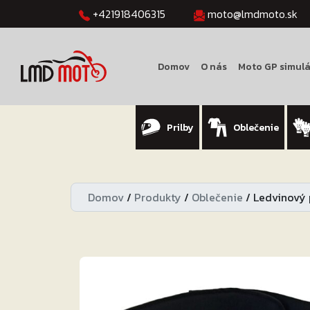
+421918406315
moto@lmdmoto.sk
Domov
O nás
Moto GP simulá
Prilby
Oblečenie
Domov
/
Produkty
/
Oblečenie
/
Ledvinový 