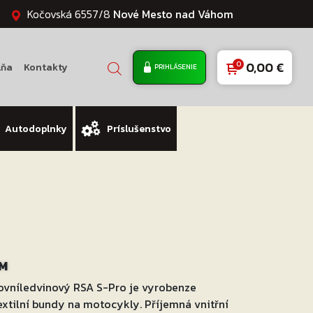
Kočovská 6557/8
Nové Mesto nad Váhom
0,00
€
lňa
Kontakty
PRIHLÁSENIE
Autodoplnky
Príslušenstvo
 M
ovníledvinový RSA S-Pro je vyrobenze
 textilní bundy na motocykly. Příjemná vnitřní