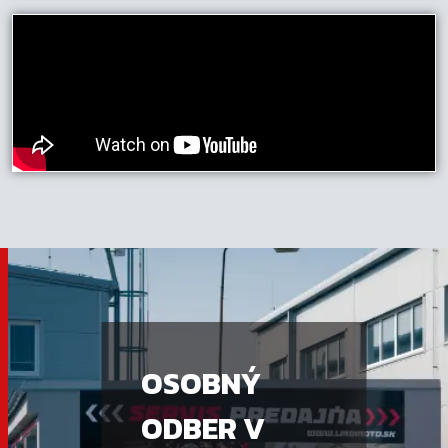
OSOBNÝ
ODBER V