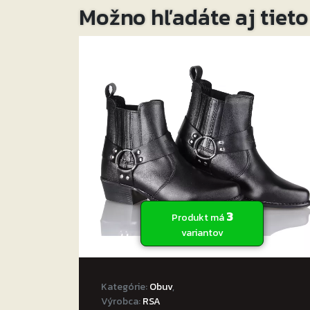
Možno hľadáte aj tiet
3
Produkt má
variantov
Kategórie:
Obuv
,
Výrobca:
RSA