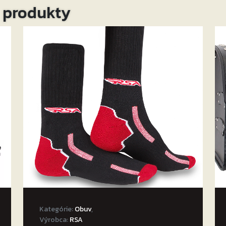
o produkty
Kategórie:
Obuv
,
Výrobca:
RSA