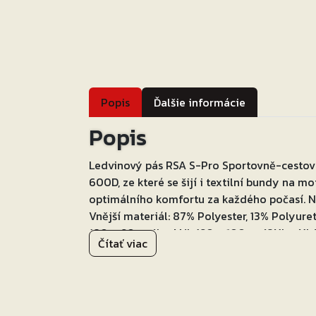
Popis
Ďalšie informácie
Popis
Ledvinový pás RSA S-Pro Sportovně-cestovn
600D, ze které se šijí i textilní bundy na m
optimálního komfortu za každého počasí. Na
Vnější materiál: 87% Polyester, 13% Polyure
(80 – 90 cm)L = M/L (90 – 100 cm)2XL = XL/
Čítať viac