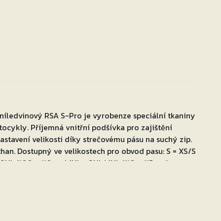
íledvinový RSA S-Pro je vyrobenze speciální tkaniny
otocykly. Příjemná vnitřní podšívka pro zajištění
stavení velikosti díky strečovému pásu na suchý zip.
than. Dostupný ve velikostech pro obvod pasu: S = XS/S
2XL (100 – 110 cm)4XL = 3XL/4XL (110 – 115 cm)