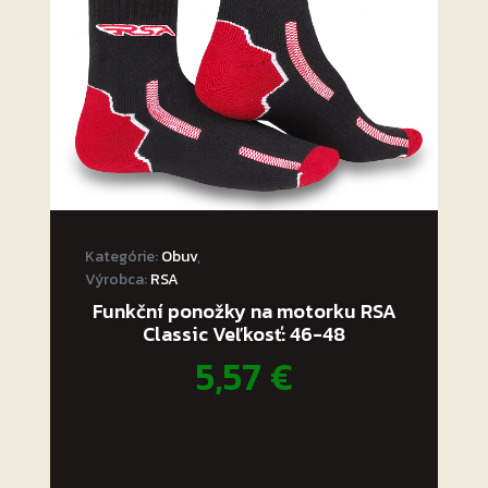
.
Kategórie:
Obuv
,
Výrobca:
RSA
Funkční ponožky na motorku RSA
Classic Veľkosť: 46-48
5,57
€