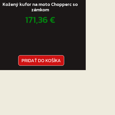
Kožený kufor na moto Chopperc so
zámkom
171,36
€
PRIDAŤ DO KOŠÍKA