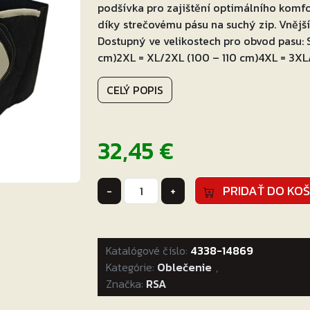
podšívka pro zajištění optimálního komfo
díky strečovému pásu na suchý zip. Vnější
Dostupný ve velikostech pro obvod pasu: 
cm)2XL = XL/2XL (100 – 110 cm)4XL = 3XL/
CELÝ POPIS
32,45
€
množstvo
PRIDAŤ DO KOŠ
-
+
Ledvinový
pás
RSA
Katalógové číslo:
S-
4338-14869
Kategórie:
Pro
Oblečenie
,
Značka:
Veľkosť:
RSA
M