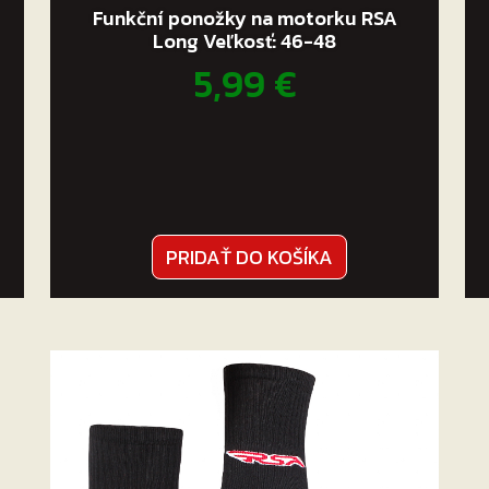
Funkční ponožky na motorku RSA
Long Veľkosť: 46-48
5,99
€
PRIDAŤ DO KOŠÍKA
.