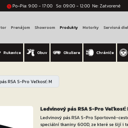
Po-Pia: 9:00 - 17:00
So: 09:00 - 12:00
Ne: Zatvorené
tor
Prenájom
Showroom
Produkty
Motorky
Servisná die
Rukavice
Obuv
Okuliare
Chrániče
pás RSA S-Pro Veľkosť: M
Ledvinový pás RSA S-Pro Veľkosť:
Ledvinový pás RSA S-Pro Sportovně-cest
speciální tkaniny 600D, ze které se šijí i