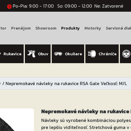
Po-Pia: 9:00 - 17:00
So: 09:00 - 12:00
Ne: Zatvorené
tor
Prenájom
Showroom
Produkty
Motorky
Servisná die
Rukavice
Obuv
Okuliare
Chrániče
y
/
Nepremokavé návleky na rukavice RSA Gale Veľkosť: M/L
Nepremokavé návleky na rukavice 
Návleky sú vyrobené kombináciou polyest
pre lepšiu viditeľnosť. Stretchová guma v 