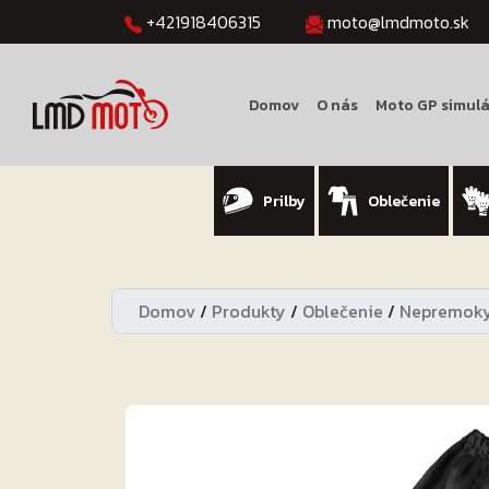
+421918406315
moto@lmdmoto.sk
Domov
O nás
Moto GP simulá
Prilby
Oblečenie
Domov
/
Produkty
/
Oblečenie
/
Nepremok