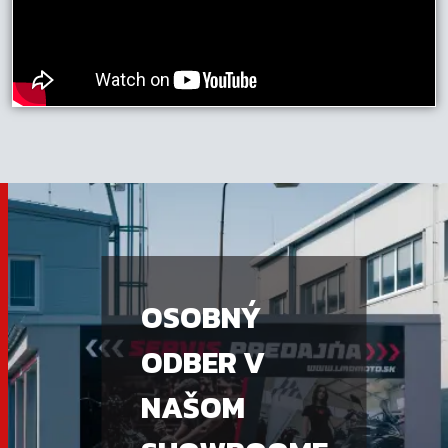
OSOBNÝ
ODBER V
NAŠOM