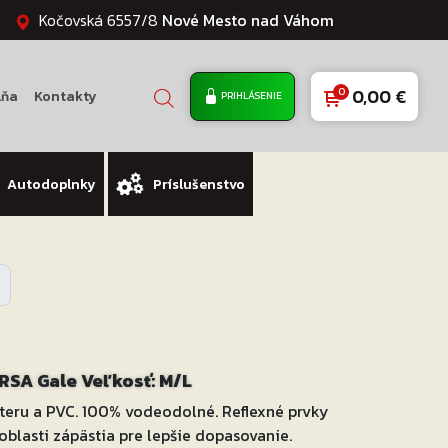
Kočovská 6557/8
Nové Mesto nad Váhom
0,00
€
lňa
Kontakty
PRIHLÁSENIE
Autodoplnky
Príslušenstvo
RSA Gale Veľkosť: M/L
eru a PVC. 100% vodeodolné. Reflexné prvky
oblasti zápästia pre lepšie dopasovanie.