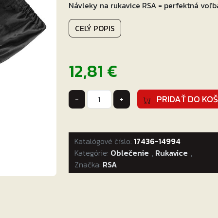
Návleky na rukavice RSA = perfektná voľb
CELÝ POPIS
12,81
€
množstvo
PRIDAŤ DO KOŠ
-
+
Nepremokavé
návleky
na
Katalógové číslo:
rukavice
17436-14994
Kategórie:
RSA
Oblečenie
,
Rukavice
,
Značka:
Gale
RSA
Veľkosť:
M/L