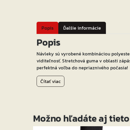
Popis
Ďalšie informácie
Popis
Návleky sú vyrobené kombináciou polyester
viditeľnosť. Stretchová guma v oblasti zápä
perfektná voľba do nepriaznivého počasia!
Čítať viac
Možno hľadáte aj tiet