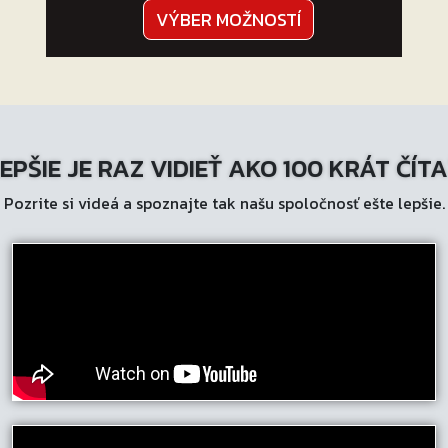
Tento
VÝBER MOŽNOSTÍ
produkt
má
viacero
variantov.
Možnosti
EPŠIE JE RAZ VIDIEŤ AKO 100 KRÁT ČÍT
si
môžete
Pozrite si videá a spoznajte tak našu spoločnosť ešte lepšie.
vybrať
na
stránke
produktu.