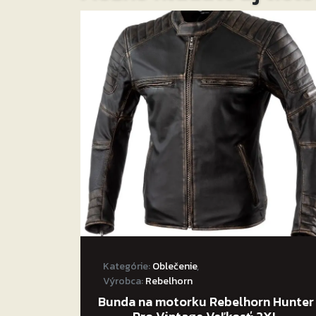
Nohavice majú odnímateľné traky.
Protišmykový materiál v oblasti sedu.
Sťahovacie pásky v páse a na nohaviciach p
Dvojité a trojité švy v namáhaných miestac
Stretchové panely v oblasti bedier a nad 
neobmedzený pohyb.
Ventilačné panely pre lepšiu priedušnosť.
Reflexné prvky pre lepšiu viditeľnosť.
Dlhý zips + krátky zips umožňuje zopnutie n
Hľadáte perfektne prepracované a bezpečn
Kategórie:
Oblečenie
,
Výrobca:
Rebelhorn
Rebelhorn Thar II sú tou pravou voľbou!
Bunda na motorku Rebelhorn Hunter