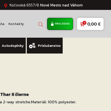
Kočovská 6557/8
Nové Mesto nad Váhom
0,00
€
lňa
Kontakty
PRIHLÁSENIE
Autodoplnky
Príslušenstvo
har II čierne
 2-way stretche.Materiál: 100% polyester.