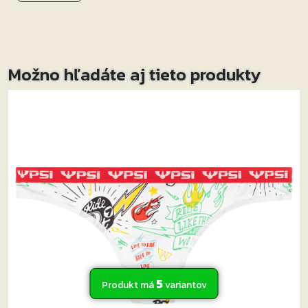
skútri, tak i motorkárov na ich naháčoch a streetoch
pri jazde ulicami mesta a po cestách v jeho blízkom
okolí.
Elastický denim poskytuje maximálny komfort aj
Možno hľadáte aj tieto produkty
týmto slim-fit džínsom. Kolenné strečové panely sú
vkusne zasadené a vyzerajú ako módny prvok.
Vysoký pás vzadu zakryje jazdcovi pri jazde spodnú
časť chrbta.
Micas džínsy sú podšité aramidovými vláknami
vyrobenými z originálneho materiálu Kevlar® firmou
DuPont ™. Podšívka pokrýva kolená a boky, a zaistí
odolnosť proti oderu. Micas Urban sa dodávajú
štandardne s kolennými chráničmi. Vkladanie
kolenných chráničov je veľmi jednoduché vďaka
skrytému zipsu v kolennom strečovom paneli. Džínsy
majú prípravu na chrániče bokov.
Vlastnosti:
5
Produkt má
variantov
vonkajší materiál: elastický denim 11,5 oz, 98% bavlna,