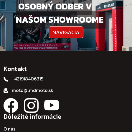
OSOBNÝ ODBER V
NAŠOM SHOWROOME
NAVIGÁCIA
Kontakt
+421918406315
moto@lmdmoto.sk
Dôležité informácie
O nás