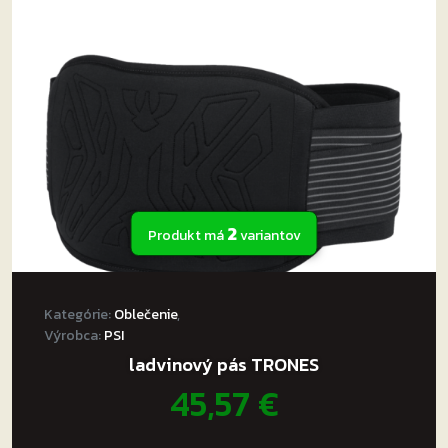
chrániče: kolenné chrániče CE Level 2, príprava
si
pre chrániče bokov
môžete
vybrať
Ergonomické vlastnosti:
na
5 vreciek
stránke
strečové panely nad kolenami
produktu.
vonkajší vstup do vreciek na kolenné chrániče
nastaviteľná výška chráničov kolien
vyvýšený pás
2
Produkt má
variantov
Kategórie:
Oblečenie
,
Výrobca:
PSI
ladvinový pás TRONES
45,57
€