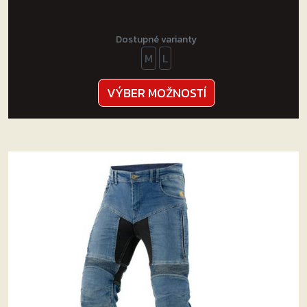
Dostupné varianty
M
L
Tento
VÝBER MOŽNOSTÍ
produkt
má
viacero
variantov.
Možnosti
si
môžete
vybrať
na
stránke
produktu.