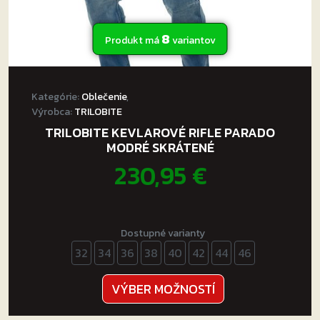
8
Produkt má
variantov
Kategórie:
Oblečenie
,
Výrobca:
TRILOBITE
TRILOBITE KEVLAROVÉ RIFLE PARADO
MODRÉ SKRÁTENÉ
230,95
€
Dostupné varianty
32
34
36
38
40
42
44
46
Tento
VÝBER MOŽNOSTÍ
produkt