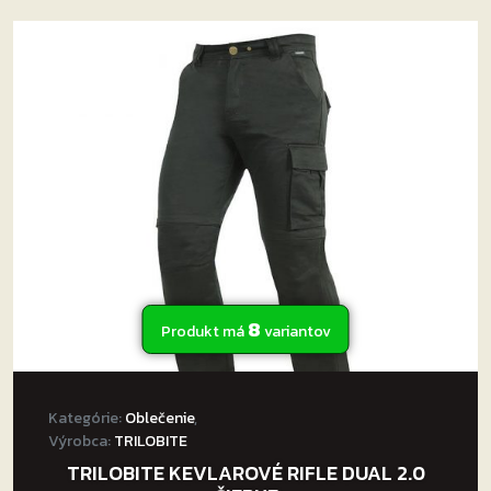
viacero
variantov.
Možnosti
si
môžete
vybrať
na
stránke
produktu.
8
Produkt má
variantov
Kategórie:
Oblečenie
,
Výrobca:
TRILOBITE
TRILOBITE KEVLAROVÉ RIFLE DUAL 2.0