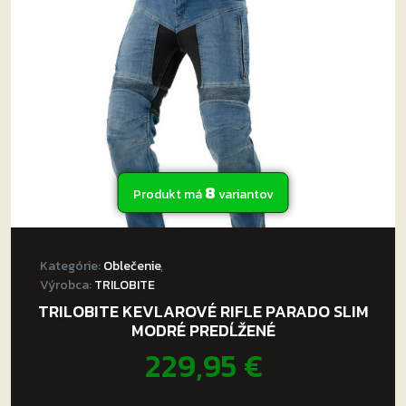
môžete
vybrať
na
stránke
produktu.
8
Produkt má
variantov
Kategórie:
Oblečenie
,
Výrobca:
TRILOBITE
TRILOBITE KEVLAROVÉ RIFLE PARADO SLIM
MODRÉ PREDĹŽENÉ
229,95
€