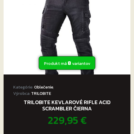
môžete
vybrať
na
stránke
produktu.
8
Produkt má
variantov
Kategórie:
Oblečenie
,
Výrobca:
TRILOBITE
TRILOBITE KEVLAROVÉ RIFLE ACID
SCRAMBLER ČIERNA
229,95
€