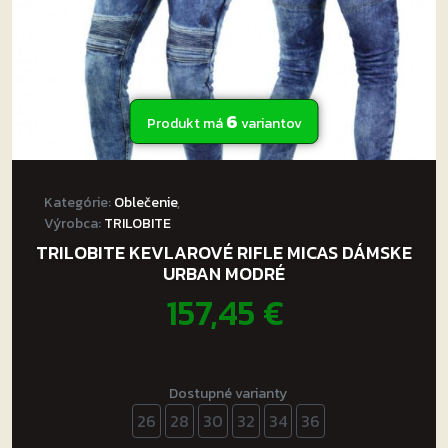
produktu.
6
Produkt má
variantov
Kategórie:
Oblečenie
,
Výrobca:
TRILOBITE
TRILOBITE KEVLAROVÉ RIFLE MICAS DÁMSKE
URBAN MODRÉ
157,45
€
Dostupné varianty
26
28
30
32
34
36