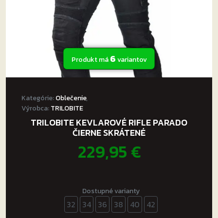
6
Produkt má
variantov
Kategórie:
Oblečenie
,
Výrobca:
TRILOBITE
TRILOBITE KEVLAROVÉ RIFLE PARADO
ČIERNE SKRÁTENÉ
229,95
€
Dostupné varianty
32
34
36
38
40
42