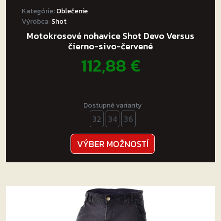
Kategórie:
Oblečenie
,
Výrobca:
Shot
Motokrosové nohavice Shot Devo Versus
čierno-sivo-červené
112,88
€
Dostupné varianty
32
34
36
Tento
VÝBER MOŽNOSTÍ
produkt
má
viacero
variantov.
Možnosti
si