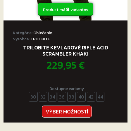
8
Produkt má
variantov
Kategórie:
Oblečenie
,
Výrobca:
TRILOBITE
TRILOBITE KEVLAROVÉ RIFLE ACID
SCRAMBLER KHAKI
229,95
€
Dostupné varianty
30
32
34
36
38
40
42
44
Tento
VÝBER MOŽNOSTÍ
produkt
má