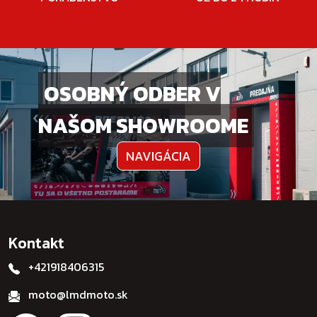
OSOBNÝ ODBER V
NAŠOM SHOWROOME
NAVIGÁCIA
Kontakt
+421918406315
moto@lmdmoto.sk