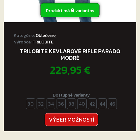
9
Produkt má
variantov
Kategórie:
Oblečenie
,
Výrobca:
TRILOBITE
TRILOBITE KEVLAROVÉ RIFLE PARADO
MODRÉ
229,95
€
Dostupné varianty
30
32
34
36
38
40
42
44
46
Tento
VÝBER MOŽNOSTÍ
produkt
má