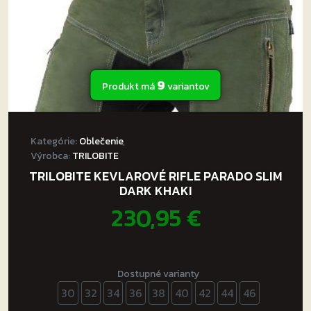
produktu.
9
Produkt má
variantov
Kategórie:
Oblečenie
,
Výrobca:
TRILOBITE
TRILOBITE KEVLAROVÉ RIFLE PARADO SLIM
DARK KHAKI
230,95
€
Dostupné varianty
30
32
34
36
38
40
42
44
46