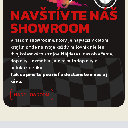
NAVŠTÍVTE NÁŠ
SHOWROOM
V našom showroome, ktorý je najväčší v celom
kraji si príde na svoje každý milovník nie len
dvojkolesových strojov. Nájdete u nás oblečenie,
doplnky, kozmetiku, ale aj autodoplnky a
autokozmetiku.
Tak sa príďte pozrieť a dostanete u nás aj
kávu.
NÁŠ SHOWROOM