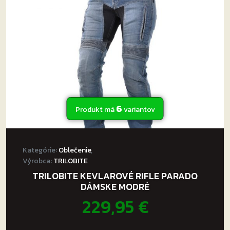
môžete
vybrať
na
stránke
produktu.
6
Produkt má
variantov
Kategórie:
Oblečenie
,
Výrobca:
TRILOBITE
TRILOBITE KEVLAROVÉ RIFLE PARADO
DÁMSKE MODRÉ
229,95
€