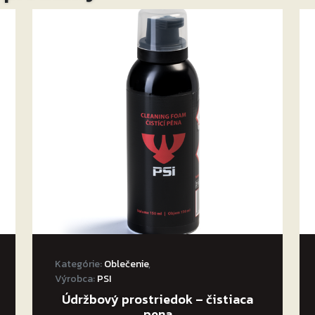
Kategórie:
Oblečenie
,
Výrobca:
PSI
Údržbový prostriedok – čistiaca
pena