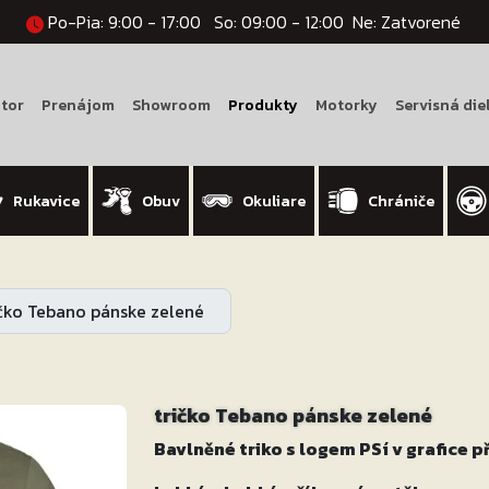
Po-Pia: 9:00 - 17:00
So: 09:00 - 12:00
Ne: Zatvorené
tor
Prenájom
Showroom
Produkty
Motorky
Servisná die
Rukavice
Obuv
Okuliare
Chrániče
ičko Tebano pánske zelené
tričko Tebano pánske zelené
Bavlněné triko s logem PSí v grafice p