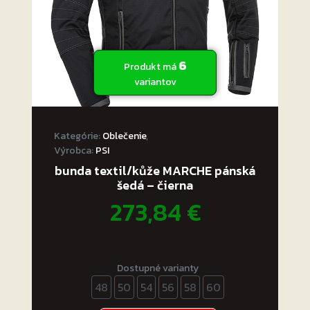
.
6
Produkt má
variantov
Kategórie:
Oblečenie
,
Výrobca:
PSI
bunda textil/kůže MARCHE pánská
šedá – čierna
273,84
€
Dostupné varianty
48
50
54
56
58
60