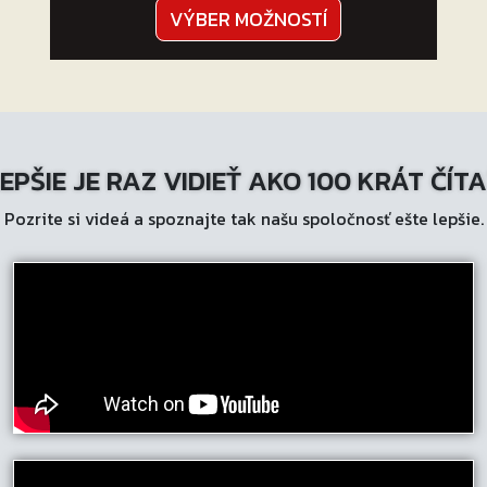
Tento
VÝBER MOŽNOSTÍ
produkt
má
viacero
variantov.
Možnosti
EPŠIE JE RAZ VIDIEŤ AKO 100 KRÁT ČÍT
si
môžete
Pozrite si videá a spoznajte tak našu spoločnosť ešte lepšie.
vybrať
na
stránke
produktu.