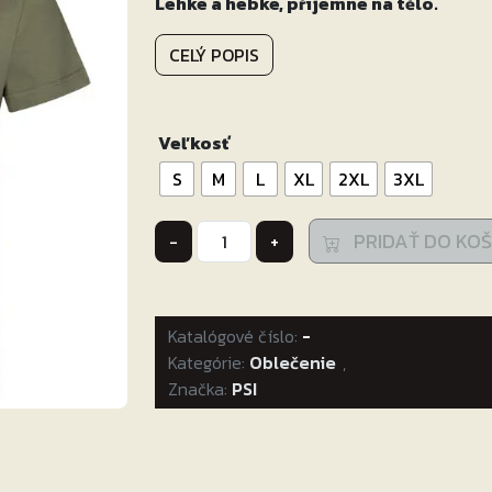
Lehké a hebké, příjemné na tělo.
CELÝ POPIS
Veľkosť
S
M
L
XL
2XL
3XL
množstvo
PRIDAŤ DO KOŠ
-
+
tričko
Tebano
pánske
Katalógové číslo:
zelené
-
Kategórie:
Oblečenie
,
Značka:
PSI