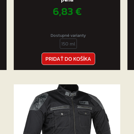
6,83
€
Dostupné varianty
150 ml
PRIDAŤ DO KOŠÍKA
.