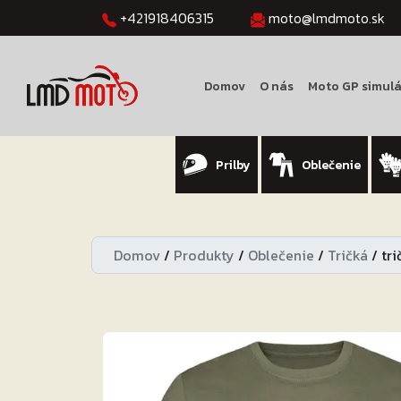
+421918406315
moto@lmdmoto.sk
Domov
O nás
Moto GP simulá
Prilby
Oblečenie
Domov
/
Produkty
/
Oblečenie
/
Tričká
/
tr