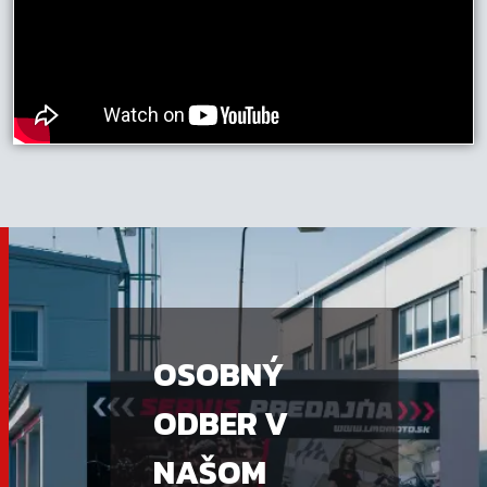
OSOBNÝ
ODBER V
NAŠOM