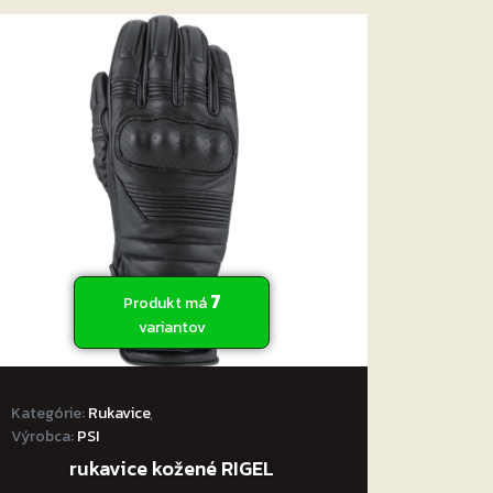
7
Produkt má
variantov
Kategórie:
Rukavice
,
Výrobca:
PSI
rukavice kožené RIGEL