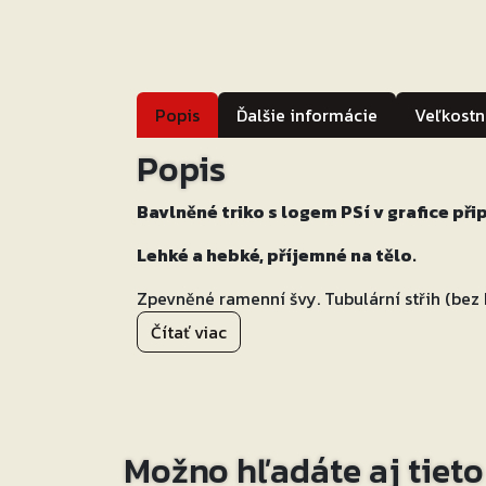
Popis
Ďalšie informácie
Veľkostn
Popis
Bavlněné triko s logem PSí v grafice při
Lehké a hebké, příjemné na tělo.
Zpevněné ramenní švy. Tubulární střih (bez
úpletem s příměsí elastanu. Silikonová úpra
Čítať viac
povrchu. Pratelné na 40 °C.
Možno hľadáte aj tiet