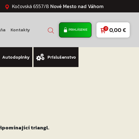
Kočovská 6557/8
Nové Mesto nad Váhom
0,00
€
lňa
Kontakty
PRIHLÁSENIE
Autodoplnky
Príslušenstvo
řipomínající triangl.