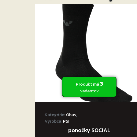
3
Produkt má
variantov
Kategórie:
Obuv
,
Výrobca:
PSI
ponožky SOCIAL