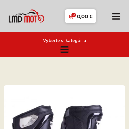
0,00
€
Vyberte si kategóriu