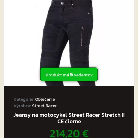
si
môžete
vybrať
na
stránke
produktu.
5
Produkt má
variantov
Kategórie:
Oblečenie
,
Výrobca:
Street Racer
Jeansy na motocykel Street Racer Stretch II
CE čierne
214,20
€