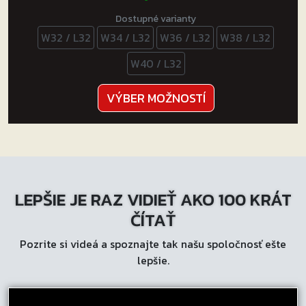
Dostupné varianty
W32 / L32
W34 / L32
W36 / L32
W38 / L32
W40 / L32
Tento
VÝBER MOŽNOSTÍ
produkt
má
viacero
variantov.
Možnosti
LEPŠIE JE RAZ VIDIEŤ AKO 100 KRÁT
si
môžete
ČÍTAŤ
vybrať
Pozrite si videá a spoznajte tak našu spoločnosť ešte
na
lepšie.
stránke
produktu.