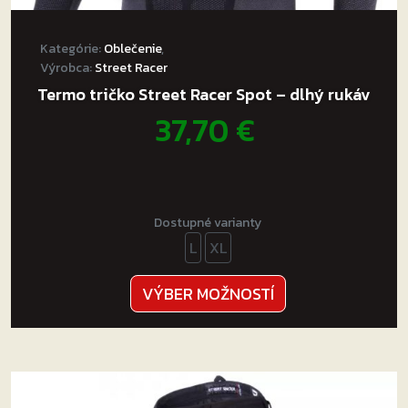
Kategórie:
Oblečenie
,
Výrobca:
Street Racer
Termo tričko Street Racer Spot – dlhý rukáv
37,70
€
Dostupné varianty
L
XL
Tento
VÝBER MOŽNOSTÍ
produkt
má
viacero
variantov.
Možnosti