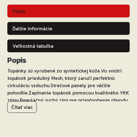
Popis
Ďalšie informácie
Veľkostná tabuľka
Popis
Topánky sú vyrobené zo syntetickej kože.Vo vnútri
topánok priedušný Mesh, ktorý zaručí perfektnú
cirkuláciu vzduchu.Strečové panely pre väčšie
pohodlie.Zapínanie topánok pomocou kvalitného YKK
zipsu.Regulačný suchý zips pre prispôsobenie obvodu
Čítať viac
lýtka.Ochrana holene pred nárazom.Spevnené špičky
topánok, chránič päty a členku.Zosilnenie v mieste
radičky.Spevnená gumová podošva.Certifikácia CE EN
13634: 2017.Veľmi komfortné a bezpečné topánky, s
ktorými bude radosť cestovať!