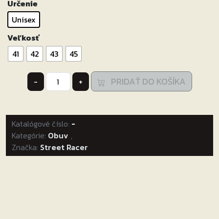
Určenie
Unisex
Veľkosť
41
42
43
45
množstvo
PRIDAŤ DO KOŠÍKA
-
+
Topánky
na
motocykel
Katalógové číslo:
Street
-
Kategórie:
Racer
Obuv
,
Značka:
Street Racer
GTR
čierne