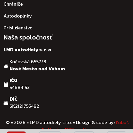
Chrániče
Autodoplnky
Príslušenstvo
Naša spoločnosť
LMD autodiely s. r. o.
Kočovská 6557/8
Nové Mesto nad Váhom
IČO
54684153
DIČ
SK2121755482
© :: 2026
:: LMD autodiely s.r.o. :: Design & code by:
Ľuboš
Kaššovic - RGFcreative