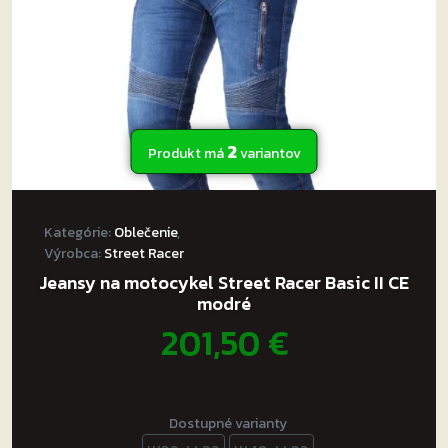
2
Produkt má
variantov
Kategórie:
Oblečenie
,
Výrobca:
Street Racer
Jeansy na motocykel Street Racer Basic II CE
modré
201,50
€
Dostupné varianty