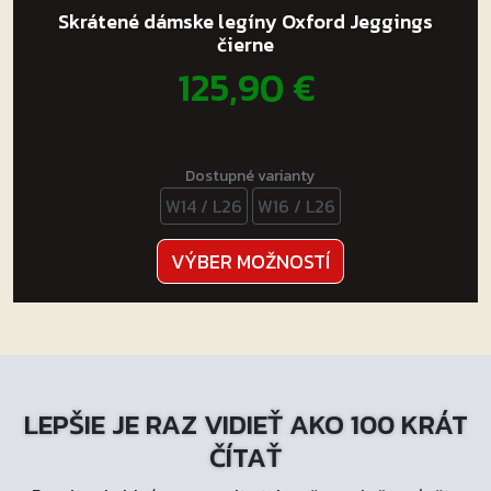
Skrátené dámske legíny Oxford Jeggings
čierne
125,90
€
Dostupné varianty
W14 / L26
W16 / L26
Tento
VÝBER MOŽNOSTÍ
produkt
má
viacero
variantov.
Možnosti
LEPŠIE JE RAZ VIDIEŤ AKO 100 KRÁT
si
môžete
ČÍTAŤ
vybrať