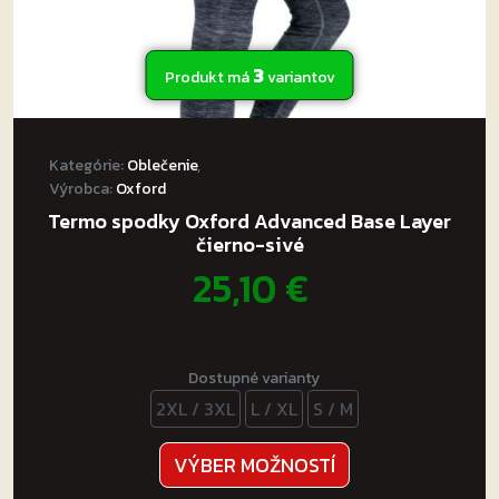
3
Produkt má
variantov
Kategórie:
Oblečenie
,
Výrobca:
Oxford
Termo spodky Oxford Advanced Base Layer
čierno-sivé
25,10
€
Dostupné varianty
2XL / 3XL
L / XL
S / M
Tento
VÝBER MOŽNOSTÍ
produkt