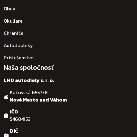
Obuv
Okuliare
Chrániče
Autodoplnky
Príslušenstvo
Naša spoločnosť
LMD autodiely s. r. o.
Kočovská 6557/8
Nové Mesto nad Váhom
IČO
54684153
DIČ