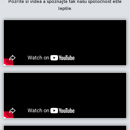
Pozrite si videá a spoznajte tak našu spoločnosť ešte
na
lepšie.
stránke
produktu.