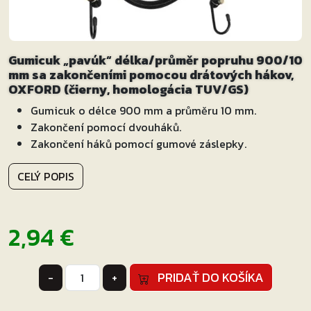
Gumicuk „pavúk“ délka/průměr popruhu 900/10
mm sa zakončeními pomocou drátových hákov,
OXFORD (čierny, homologácia TUV/GS)
Gumicuk o délce 900 mm a průměru 10 mm.
Zakončení pomocí dvouháků.
Zakončení háků pomocí gumové záslepky.
CELÝ POPIS
2,94
€
množstvo
PRIDAŤ DO KOŠÍKA
-
+
Gumicuk
"pavúk"