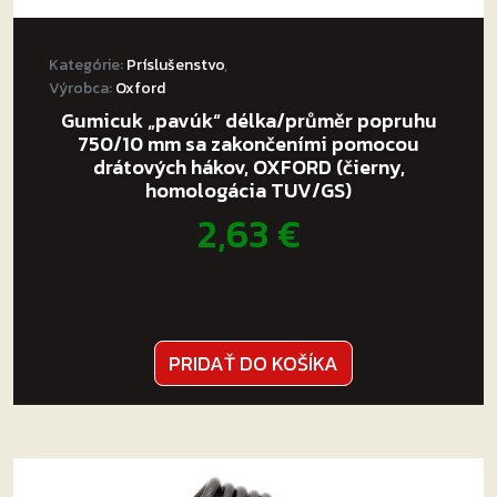
Kategórie:
Príslušenstvo
,
Výrobca:
Oxford
Gumicuk „pavúk“ délka/průměr popruhu
750/10 mm sa zakončeními pomocou
drátových hákov, OXFORD (čierny,
homologácia TUV/GS)
2,63
€
PRIDAŤ DO KOŠÍKA