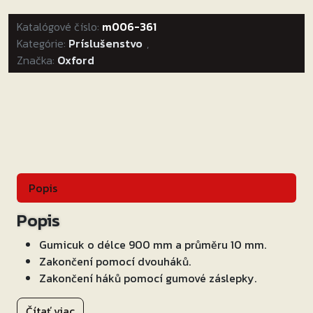
délka/průměr
Katalógové číslo:
popruhu
m006-361
Kategórie:
900/10
Príslušenstvo
,
Značka:
Oxford
mm
sa
zakončeními
pomocou
drátových
hákov,
OXFORD
(čierny,
Popis
homologácia
TUV/GS)
Popis
Gumicuk o délce 900 mm a průměru 10 mm.
Zakončení pomocí dvouháků.
Zakončení háků pomocí gumové záslepky.
Čítať viac