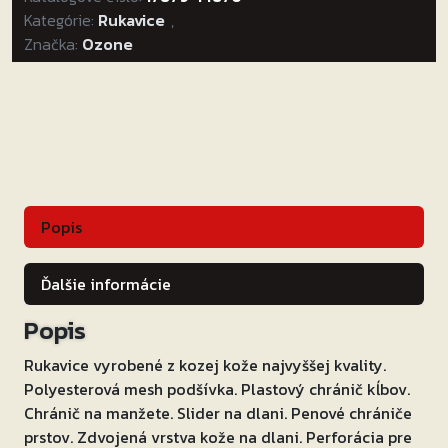
Kategórie:
RS-
Rukavice
,
Značka:
Ozone
600
čierne
Veľkosť:
L
Popis
Ďalšie informácie
Popis
Rukavice vyrobené z kozej kože najvyššej kvality.
Polyesterová mesh podšívka. Plastový chránič kĺbov.
Chránič na manžete. Slider na dlani. Penové chrániče
prstov. Zdvojená vrstva kože na dlani. Perforácia pre