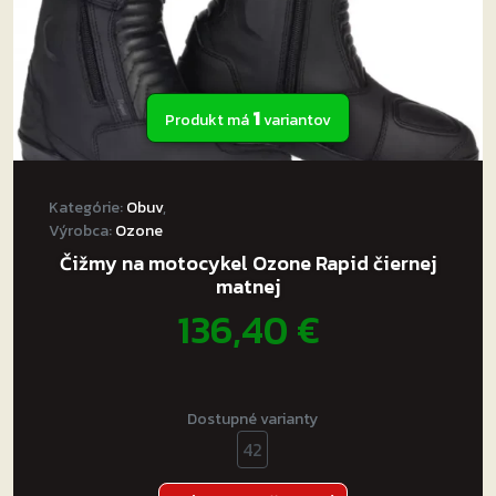
1
Produkt má
variantov
Kategórie:
Obuv
,
Výrobca:
Ozone
Čižmy na motocykel Ozone Rapid čiernej
matnej
136,40
€
Dostupné varianty
42