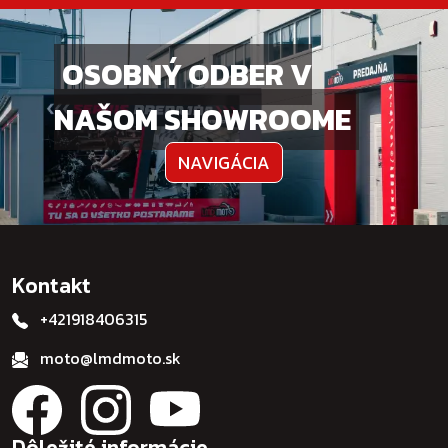
OSOBNÝ ODBER V
NAŠOM SHOWROOME
NAVIGÁCIA
Kontakt
+421918406315
moto@lmdmoto.sk
Dôležité informácie