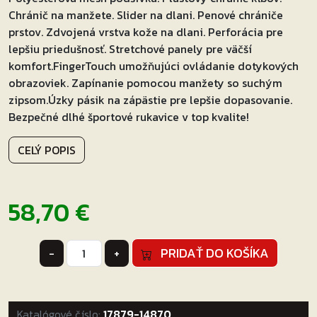
Chránič na manžete. Slider na dlani. Penové chrániče
prstov. Zdvojená vrstva kože na dlani. Perforácia pre
lepšiu priedušnosť. Stretchové panely pre väčší
komfort.FingerTouch umožňujúci ovládanie dotykových
obrazoviek. Zapínanie pomocou manžety so suchým
zipsom.Úzky pásik na zápästie pre lepšie dopasovanie.
Bezpečné dlhé športové rukavice v top kvalite!
CELÝ POPIS
58,70
€
množstvo
PRIDAŤ DO KOŠÍKA
-
+
Rukavice
na
motocykel
Katalógové číslo:
Ozone
17879-14870