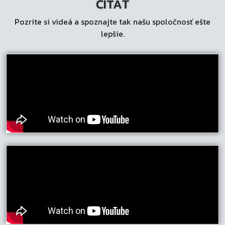
ČÍTAŤ
vybrať
Pozrite si videá a spoznajte tak našu spoločnosť ešte
na
lepšie.
stránke
produktu.