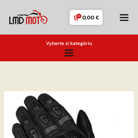
0,00
€
Vyberte si kategóriu