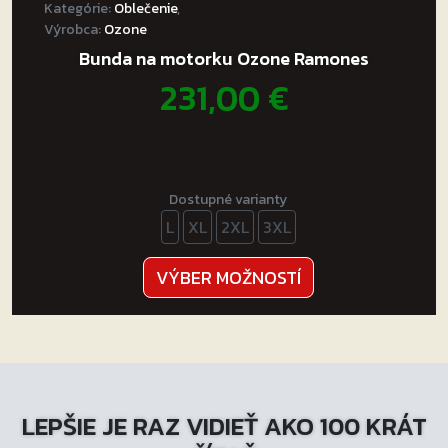
Kategórie:
Oblečenie
,
Výrobca:
Ozone
Bunda na motorku Ozone Ramones
231,00
€
Dostupné varianty
L
XL
2XL
3XL
Tento
VÝBER MOŽNOSTÍ
produkt
má
viacero
variantov.
Možnosti
LEPŠIE JE RAZ VIDIEŤ AKO 100 KRÁT
si
môžete