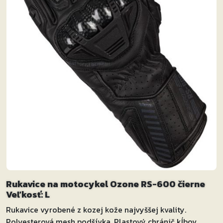
Rukavice na motocykel Ozone RS-600 čierne
Veľkosť: L
Rukavice vyrobené z kozej kože najvyššej kvality.
Polyesterová mesh podšívka. Plastový chránič kĺbov.