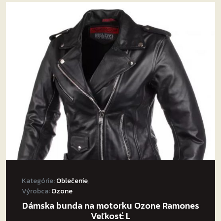
variantov.
Možnosti
si
môžete
vybrať
na
stránke
produktu.
Kategórie:
Oblečenie
,
Výrobca:
Ozone
Dámska bunda na motorku Ozone Ramones
Veľkosť: L