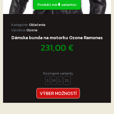
4
Produkt má
variantov
Kategórie:
Oblečenie
,
Výrobca:
Ozone
Dámska bunda na motorku Ozone Ramones
231,00
€
Dostupné varianty
S
M
L
XL
Tento
VÝBER MOŽNOSTÍ
produkt
má
viacero