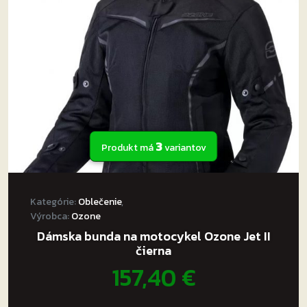
3
Produkt má
variantov
Kategórie:
Oblečenie
,
Výrobca:
Ozone
Dámska bunda na motocykel Ozone Jet II
čierna
157,40
€