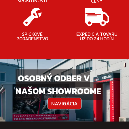
SPOKOJNOSTI
CENY
ŠPIČKOVÉ
EXPEDÍCIA TOVARU
PORADENSTVO
UŽ DO 24 HODÍN
OSOBNÝ ODBER V
NAŠOM SHOWROOME
NAVIGÁCIA