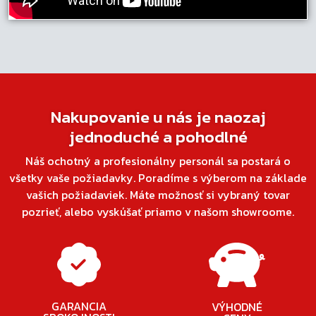
Nakupovanie u nás je naozaj
jednoduché a pohodlné
Náš ochotný a profesionálny personál sa postará o
všetky vaše požiadavky. Poradíme s výberom na základe
vašich požiadaviek. Máte možnosť si vybraný tovar
pozrieť, alebo vyskúšať priamo v našom showroome.
GARANCIA
VÝHODNÉ