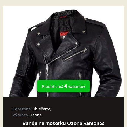
viacero
variantov.
Možnosti
si
môžete
vybrať
na
stránke
produktu.
4
Produkt má
variantov
Kategórie:
Oblečenie
,
Výrobca:
Ozone
Bunda na motorku Ozone Ramones