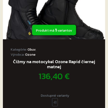
produktu.
1
Produkt má
variantov
Kategórie:
Obuv
,
Výrobca:
Ozone
Čižmy na motocykel Ozone Rapid čiernej
matnej
136,40
€
Dostupné varianty
41