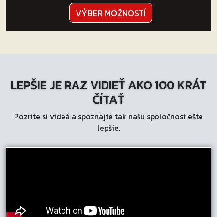
Tento
VÝBER MOŽNOSTÍ
produkt
má
viacero
variantov.
Možnosti
LEPŠIE JE RAZ VIDIEŤ AKO 100 KRÁT
si
môžete
ČÍTAŤ
vybrať
Pozrite si videá a spoznajte tak našu spoločnosť ešte
na
lepšie.
stránke
produktu.