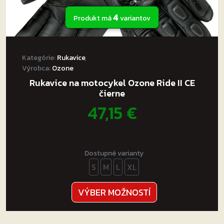
4
Produkt má
variantov
Kategórie:
Rukavice
,
Výrobca:
Ozone
Rukavice na motocykel Ozone Ride II CE
čierne
47,15
€
Dostupné varianty
S
M
L
XL
Tento
VÝBER MOŽNOSTÍ
produkt
má