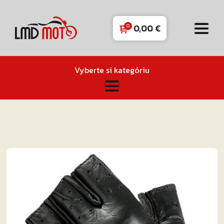
0,00
€
Vyberte si kategóriu