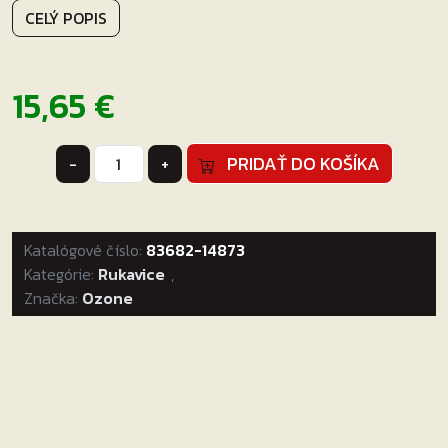
CELÝ POPIS
15,65
€
množstvo
PRIDAŤ DO KOŠÍKA
-
+
Rukavice
Ozone
Rascal
Katalógové číslo:
čierné
83682-14873
Kategórie:
Veľkosť:
Rukavice
,
Značka:
Ozone
2XL