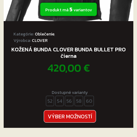
5
Produkt má
variantov
Kategórie:
Oblečenie
,
Výrobca:
CLOVER
KOŽENÁ BUNDA CLOVER BUNDA BULLET PRO
čierna
420,00
€
Dostupné varianty
52
54
56
58
60
Tento
VÝBER MOŽNOSTÍ
produkt
má