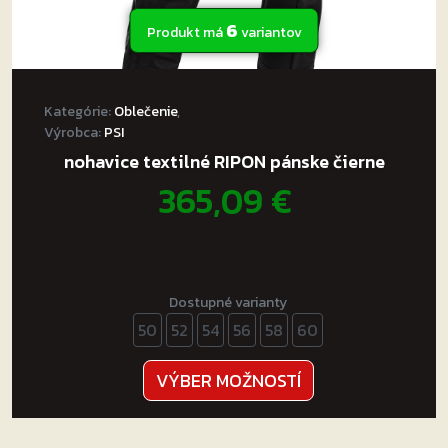
6
Produkt má
variantov
Kategórie:
Oblečenie
,
Výrobca:
PSI
nohavice textilné RIPON pánske čierne
365,09
€
Dostupné varianty
50
52
54
56
58
60
Tento
VÝBER MOŽNOSTÍ
produkt
má