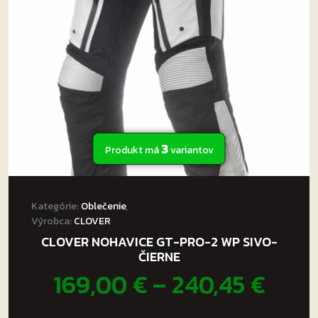
môžete
vybrať
na
stránke
produktu.
3
Produkt má
variantov
Kategórie:
Oblečenie
,
Výrobca:
CLOVER
CLOVER NOHAVICE GT-PRO-2 WP SIVO-
ČIERNE
Pric
169,00
€
–
240,45
€
rang