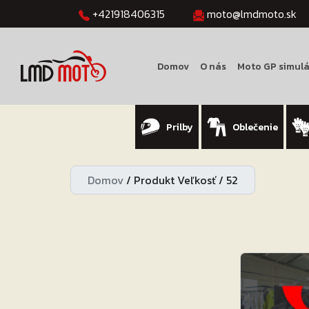
+421918406315
moto@lmdmoto.sk
Domov
O nás
Moto GP simulá
Prilby
Oblečenie
Domov
/
Produkt Veľkosť
/
52