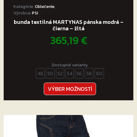
Kategórie:
Oblečenie
,
Výrobca:
PSI
bunda textilná MARTYNAS pánska modrá –
čierna – žltá
365,19
€
Dostupné varianty
48
50
52
54
56
58
60
Tento
VÝBER MOŽNOSTÍ
produkt
má
viacero
variantov.
Možnosti
si