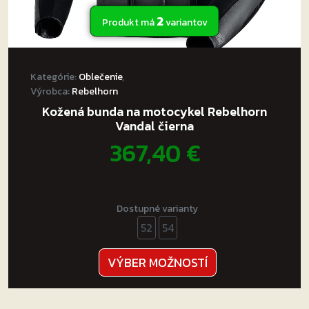
2
Produkt má
variantov
Kategórie:
Oblečenie
,
Výrobca:
Rebelhorn
Kožená bunda na motocykel Rebelhorn
Vandal čierna
367,40
€
Dostupné varianty
52
54
Tento
VÝBER MOŽNOSTÍ
produkt
má