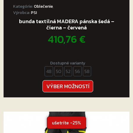
Kategórie:
Oblečenie
,
Výrobca:
PSI
bunda textilná MADERA pánska šedá –
čierna – červená
410,76
€
Dostupné varianty
48
50
52
56
58
Tento
VÝBER MOŽNOSTÍ
produkt
má
viacero
variantov.
Možnosti
ušetríte -25%
si