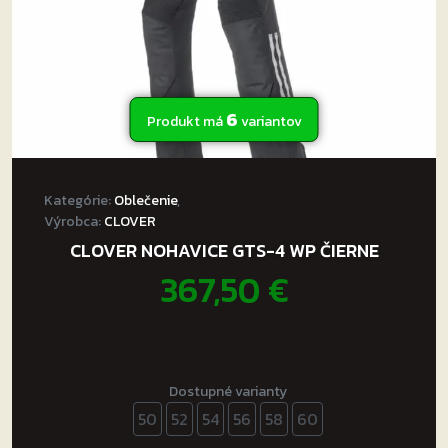
6
Produkt má
variantov
Kategórie:
Oblečenie
,
Výrobca:
CLOVER
CLOVER NOHAVICE GTS-4 WP ČIERNE
367,50
€
Dostupné varianty
50
52
54
56
58
60