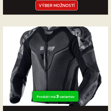
Tento
VÝBER MOŽNOSTÍ
produkt
má
viacero
variantov.
Možnosti
si
môžete
vybrať
na
stránke
produktu.
3
Produkt má
variantov