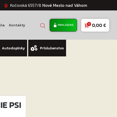
Kočovská 6557/8
Nové Mesto nad Váhom
0,00
€
lňa
Kontakty
PRIHLÁSENIE
Autodoplnky
Príslušenstvo
E PSI