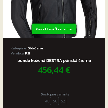
3
Produkt má
variantov
Kategórie:
Oblečenie
,
Výrobca:
PSI
bunda kožená DESTRA pánská čierna
456,44
€
Dostupné varianty
48
50
52