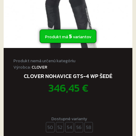
5
Produkt má
variantov
Produkt nemá určenú kategóriu
Výrobca:
CLOVER
CLOVER NOHAVICE GTS-4 WP ŠEDÉ
346,45
€
Dostupné varianty
50
52
54
56
58