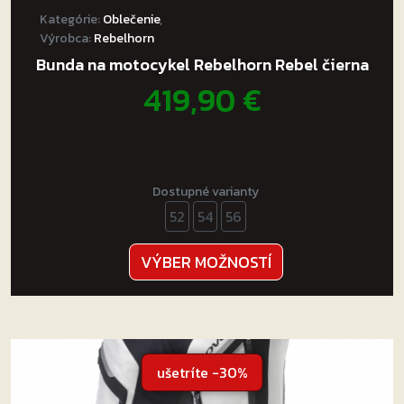
Kategórie:
Oblečenie
,
Výrobca:
Rebelhorn
Bunda na motocykel Rebelhorn Rebel čierna
419,90
€
Dostupné varianty
52
54
56
Tento
VÝBER MOŽNOSTÍ
produkt
má
viacero
variantov.
Možnosti
ušetríte -30%
si