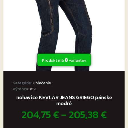
môžete
vybrať
na
stránke
produktu.
8
Produkt má
variantov
Kategórie:
Oblečenie
,
Výrobca:
PSI
nohavice KEVLAR JEANS GRIEGO pánske
modré
na
Pric
204,75
€
–
205,38
€
rang