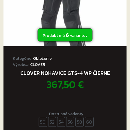
6
Produkt má
variantov
Kategórie:
Oblečenie
,
Výrobca:
CLOVER
CLOVER NOHAVICE GTS-4 WP ČIERNE
367,50
€
Dostupné varianty
50
52
54
56
58
60