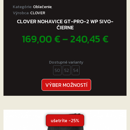
Kategórie:
Oblečenie
,
Výrobca:
CLOVER
CLOVER NOHAVICE GT-PRO-2 WP SIVO-
ČIERNE
Pric
169,00
€
–
240,45
€
rang
169,
Dostupné varianty
50
52
54
thro
240,
Tento
VÝBER MOŽNOSTÍ
produkt
má
viacero
variantov.
Možnosti
ušetríte -25%
si