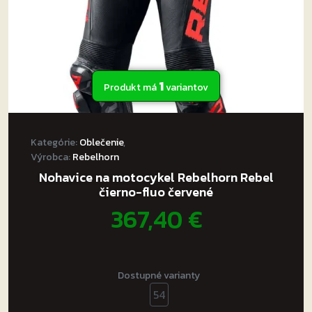
produktu.
1
Produkt má
variantov
Kategórie:
Oblečenie
,
Výrobca:
Rebelhorn
Nohavice na motocykel Rebelhorn Rebel
čierno-fluo červené
367,40
€
Dostupné varianty
54