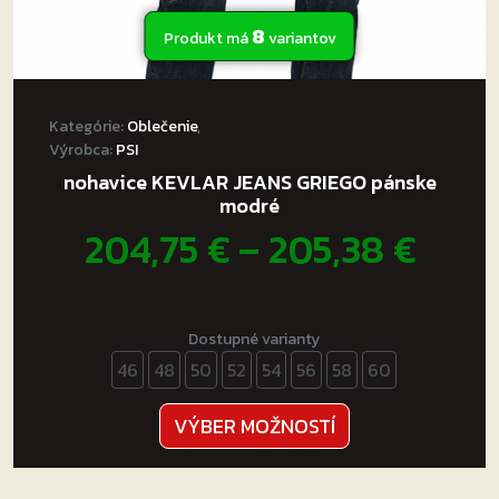
8
Produkt má
variantov
Kategórie:
Oblečenie
,
Výrobca:
PSI
nohavice KEVLAR JEANS GRIEGO pánske
modré
Pric
204,75
€
–
205,38
€
rang
204,
Dostupné varianty
46
48
50
52
54
56
58
60
thro
205,
Tento
VÝBER MOŽNOSTÍ
produkt
má