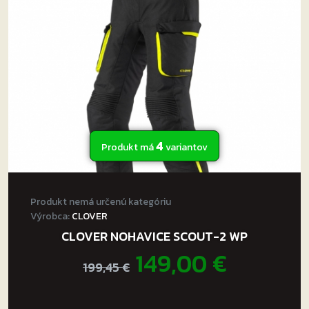
môžete
vybrať
na
stránke
produktu.
4
Produkt má
variantov
Produkt nemá určenú kategóriu
Výrobca:
CLOVER
CLOVER NOHAVICE SCOUT-2 WP
Pôvodná
Aktuál
149,00
€
199,45
€
cena
cena