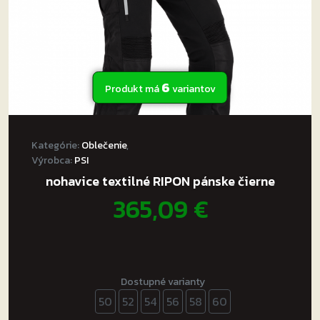
produktu.
6
Produkt má
variantov
Kategórie:
Oblečenie
,
Výrobca:
PSI
nohavice textilné RIPON pánske čierne
365,09
€
Dostupné varianty
50
52
54
56
58
60