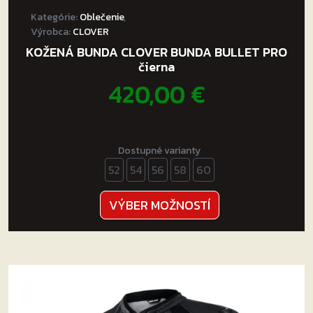
Kategórie:
Oblečenie
,
Výrobca:
CLOVER
KOŽENÁ BUNDA CLOVER BUNDA BULLET PRO
čierna
420,00
€
Dostupné varianty
52
54
56
58
60
Tento
VÝBER MOŽNOSTÍ
produkt
má
viacero
variantov.
Možnosti
si