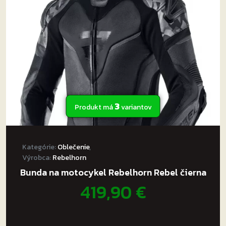
môžete
vybrať
na
stránke
produktu.
3
Produkt má
variantov
Kategórie:
Oblečenie
,
Výrobca:
Rebelhorn
Bunda na motocykel Rebelhorn Rebel čierna
419,90
€