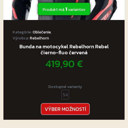
1
Produkt má
variantov
Kategórie:
Oblečenie
,
Výrobca:
Rebelhorn
Bunda na motocykel Rebelhorn Rebel
čierno-fluo červená
419,90
€
Dostupné varianty
54
Tento
VÝBER MOŽNOSTÍ
produkt
má