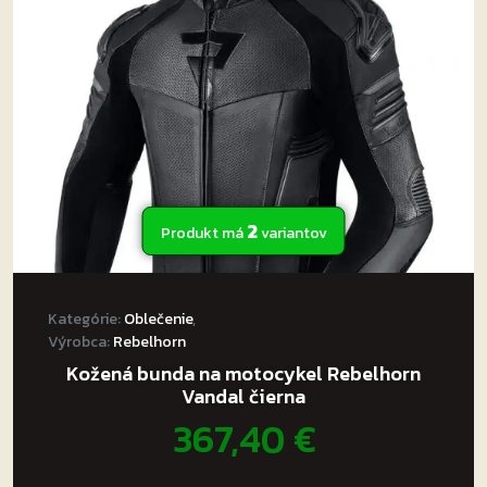
môžete
vybrať
na
stránke
produktu.
2
Produkt má
variantov
Kategórie:
Oblečenie
,
Výrobca:
Rebelhorn
Kožená bunda na motocykel Rebelhorn
Vandal čierna
367,40
€