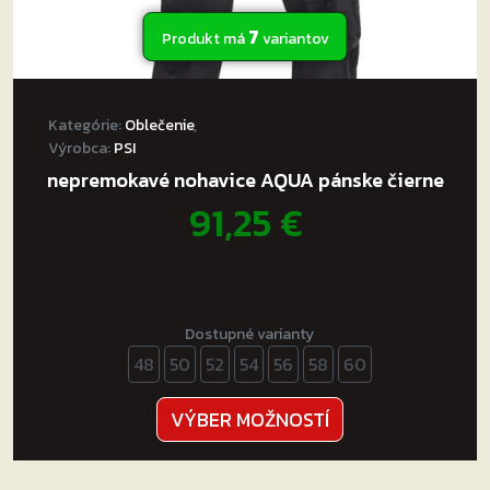
7
Produkt má
variantov
Kategórie:
Oblečenie
,
Výrobca:
PSI
nepremokavé nohavice AQUA pánske čierne
91,25
€
Dostupné varianty
48
50
52
54
56
58
60
Tento
VÝBER MOŽNOSTÍ
produkt
má