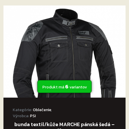
viacero
variantov.
Možnosti
si
môžete
vybrať
na
stránke
produktu.
6
Produkt má
variantov
Kategórie:
Oblečenie
,
Výrobca:
PSI
bunda textil/kůže MARCHE pánská šedá –