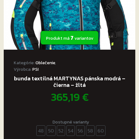
produktu.
7
Produkt má
variantov
Kategórie:
Oblečenie
,
Výrobca:
PSI
bunda textilná MARTYNAS pánska modrá –
čierna – žltá
365,19
€
Dostupné varianty
48
50
52
54
56
58
60