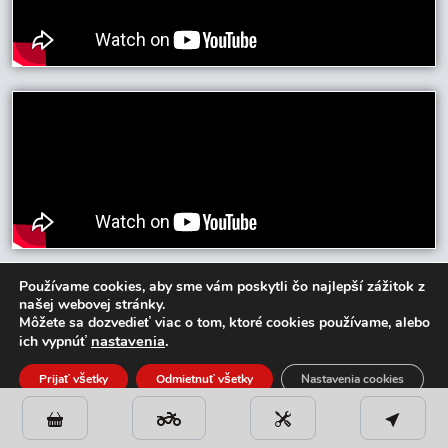
Používame cookies, aby sme vám poskytli čo najlepší zážitok z
našej webovej stránky.
Môžete sa dozvedieť viac o tom, ktoré cookies používame, alebo
nastavenia
.
ich vypnúť
Nakupovanie u nás je naozaj
Prijať všetky
Odmietnuť všetky
Nastavenia cookies
jednoduché a pohodlné
Close GDPR Cookie Banner