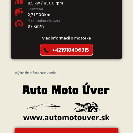
8,5 kW / 8500 rpm
Spotreba
2,7 l/100km
Maximálna rýchlosť
97 km/h
Viac informácii o motorke
+421918406315
Výhodné financovanie: