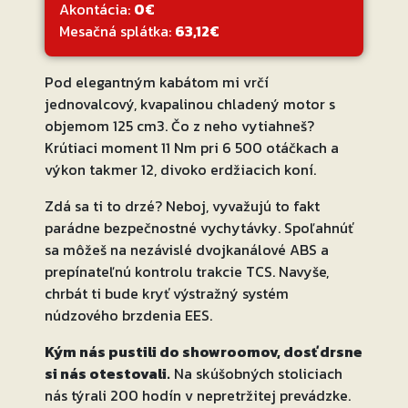
Akontácia:
0€
Mesačná splátka:
63,12€
Pod elegantným kabátom mi vrčí
jednovalcový, kvapalinou chladený motor s
objemom 125 cm3. Čo z neho vytiahneš?
Krútiaci moment 11 Nm pri 6 500 otáčkach a
výkon takmer 12, divoko erdžiacich koní.
Zdá sa ti to drzé? Neboj, vyvažujú to fakt
parádne bezpečnostné vychytávky. Spoľahnúť
sa môžeš na nezávislé dvojkanálové ABS a
prepínateľnú kontrolu trakcie TCS. Navyše,
chrbát ti bude kryť výstražný systém
núdzového brzdenia EES.
Kým nás pustili do showroomov, dosť drsne
si nás otestovali.
Na skúšobných stoliciach
nás týrali 200 hodín v nepretržitej prevádzke.