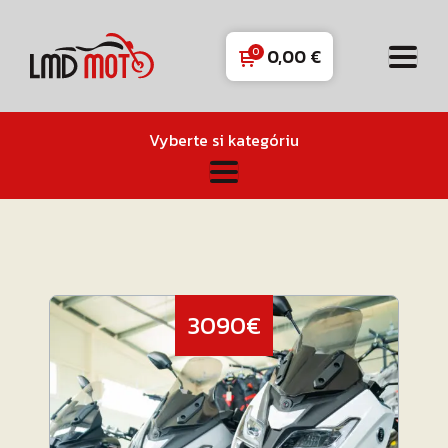
0,00
€
Vyberte si kategóriu
3090€