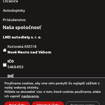
Chrániče
Autodoplnky
Príslušenstvo
Naša spoločnosť
LMD autodiely s. r. o.
Kočovská 6557/8
Nové Mesto nad Váhom
IČO
54684153
DIČ
SK2121755482
Používame cookies, aby sme vám poskytli čo najlepší zážitok z
našej webovej stránky.
Môžete sa dozvedieť viac o tom, ktoré cookies používame, alebo
© :: 2026
:: LMD autodiely s.r.o. :: Design & code by:
Ľuboš
nastavenia
.
ich vypnúť
Kaššovic - RGFcreative