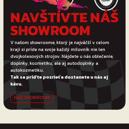
NAVŠTÍVTE NÁŠ
SHOWROOM
V našom showroome, ktorý je najväčší v celom
kraji si príde na svoje každý milovník nie len
dvojkolesových strojov. Nájdete u nás oblečenie,
doplnky, kozmetiku, ale aj autodoplnky a
autokozmetiku.
Tak sa príďte pozrieť a dostanete u nás aj
kávu.
NÁŠ SHOWROOM