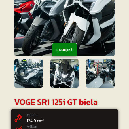
Dostupná
VOGE SR1 125i GT biela
Objem
3
124,9 cm
Výkon