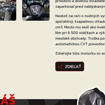
priestoru a skvelou ovládat
zaparkovať pred nablýskaný
Neskoč na reči o nudných vy
spoľahlivý, kvapalinou chla
cm3. Mesto mu sedí ako kval
Nm pri 6 500 otáčkach a výk
mestské obchvaty. Troška po
automatickou CVT prevodovk
Zdieľajte túto motorku so sv
ZDIEĽAŤ
NÁŠ