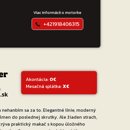
Viac informácii o motorke
+421918406315
Akontácia:
0€
Mesačná splátka:
X€
 nehanbím sa za to. Elegantné línie, moderný
lmen do poslednej skrutky. Ale žiaden strach,
krýva praktický makač s kopou úložného