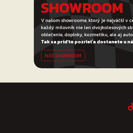
SHOWROOM
V našom showroome, ktorý je najväčší v ce
každý milovník nie len dvojkolesových str
oblečenie, doplnky, kozmetiku, ale aj au
Tak sa príďte pozrieť a dostanete u ná
NÁŠ SHOWROOM