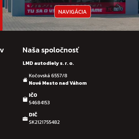
NAVIGÁCIA
ov
Naša spoločnosť
LMD autodiely s. r. o.
Kočovská 6557/8
Nové Mesto nad Váhom
IČO
54684153
DIČ
SK2121755482