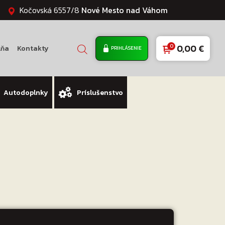
Kočovská 6557/8
Nové Mesto nad Váhom
0,00
€
lňa
Kontakty
PRIHLÁSENIE
Autodoplnky
Príslušenstvo