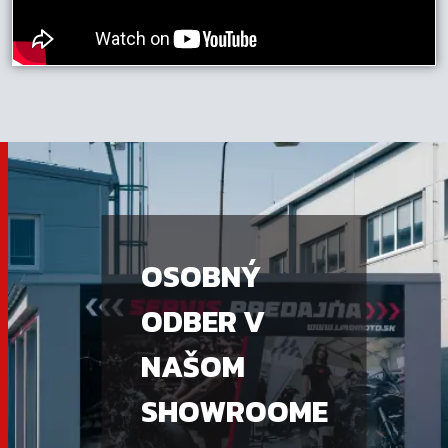
OSOBNÝ
ODBER V
NAŠOM
SHOWROOME