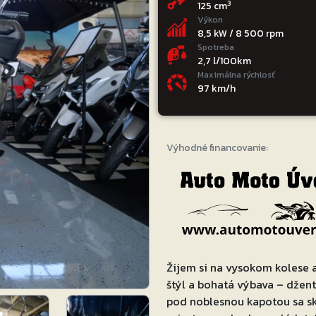
3
125 cm
Výkon
8,5 kW / 8 500 rpm
Spotreba
2,7 l/100km
Maximálna rýchlosť
97 km/h
Výhodné financovanie:
Žijem si na vysokom kolese a
štýl a bohatá výbava – džent
pod noblesnou kapotou sa s