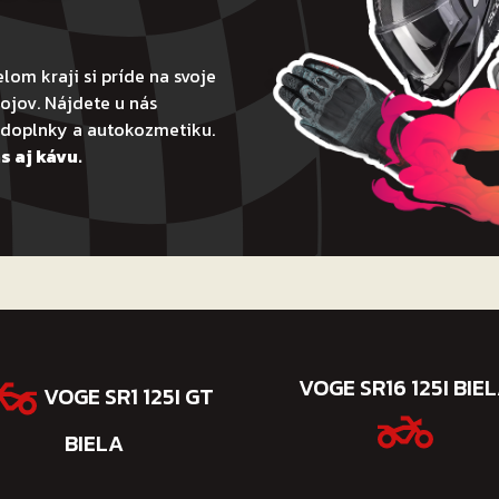
lom kraji si príde na svoje
ojov. Nájdete u nás
todoplnky a autokozmetiku.
s aj kávu.
VOGE SR16 125I BIE
VOGE SR1 125I GT
BIELA