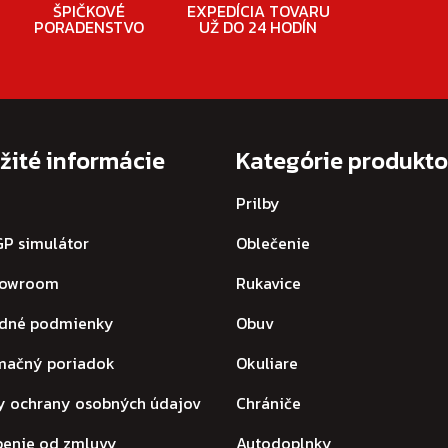
ŠPIČKOVÉ
EXPEDÍCIA TOVARU
PORADENSTVO
UŽ DO 24 HODÍN
žité informácie
Kategórie produkt
Prilby
P simulátor
Oblečenie
howroom
Rukavice
dné podmienky
Obuv
mačný poriadok
Okuliare
y ochrany osobných údajov
Chrániče
penie od zmluvy
Autodoplnky