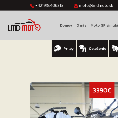
+421918406315
moto@lmdmoto.sk
Domov
O nás
Moto GP simulá
Prilby
Oblečenie
3390€