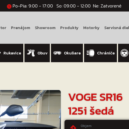
Po-Pia: 9:00 - 17:00
So: 09:00 - 12:00
Ne: Zatvorené
tor
Prenájom
Showroom
Produkty
Motorky
Servisná die
Rukavice
Obuv
Okuliare
Chrániče
VOGE SR16
125i šedá
Objem