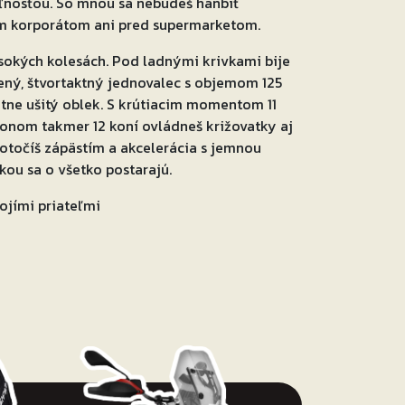
eľnosťou. So mnou sa nebudeš hanbiť
m korporátom ani pred supermarketom.
sokých kolesách. Pod ladnými krivkami bije
dený, štvortaktný jednovalec s objemom 125
itne ušitý oblek. S krútiacim momentom 11
onom takmer 12 koní ovládneš križovatky aj
otočíš zápästím a akcelerácia s jemnou
ou sa o všetko postarajú.
ojími priateľmi