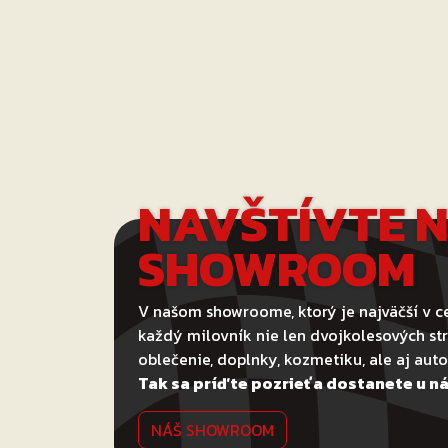
NAVŠTÍVTE 
SHOWROOM
V našom showroome, ktorý je najväčší v ce
každý milovník nie len dvojkolesových str
oblečenie, doplnky, kozmetiku, ale aj au
Tak sa príďte pozrieť a dostanete u ná
NÁŠ SHOWROOM