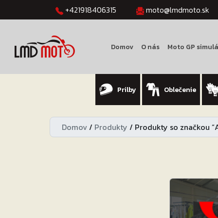
+421918406315
moto@lmdmoto.sk
Domov
O nás
Moto GP simulá
Prilby
Oblečenie
Domov
/
Produkty
/
Produkty so značkou “