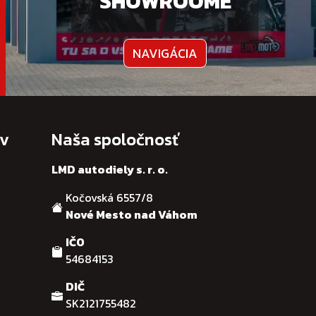
SHOWROOME
NAVIGÁCIA
ov
Naša spoločnosť
LMD autodiely s. r. o.
Kočovská 6557/8
Nové Mesto nad Váhom
IČO
54684153
DIČ
SK2121755482