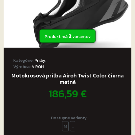
2
Produkt má
variantov
Kategórie:
Prilby
,
Výrobca:
AIROH
Motokrosová prilba Airoh Twist Color čierna
matná
186,59
€
Dostupné varianty
M
L