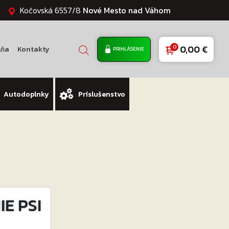
Kočovská 6557/8
Nové Mesto nad Váhom
0,00
€
lňa
Kontakty
PRIHLÁSENIE
Autodoplnky
Príslušenstvo
E PSI