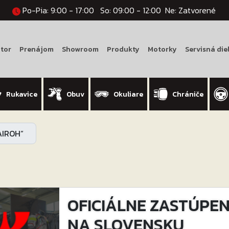
Po-Pia: 9:00 - 17:00
So: 09:00 - 12:00
Ne: Zatvorené
tor
Prenájom
Showroom
Produkty
Motorky
Servisná die
Rukavice
Obuv
Okuliare
Chrániče
AIROH”
OFICIÁLNE ZASTÚPENI
NA SLOVENSKU