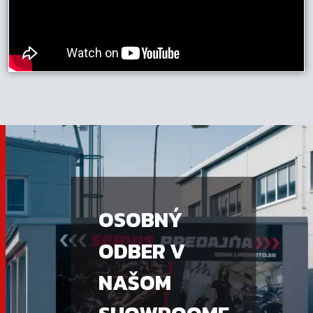
OSOBNÝ
ODBER V
NAŠOM