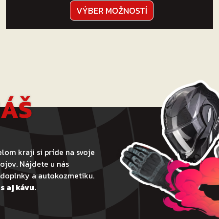
Tento
VÝBER MOŽNOSTÍ
produkt
má
viacero
variantov.
Možnosti
si
môžete
NÁŠ
vybrať
na
stránke
produktu.
lom kraji si príde na svoje
ojov. Nájdete u nás
todoplnky a autokozmetiku.
s aj kávu.