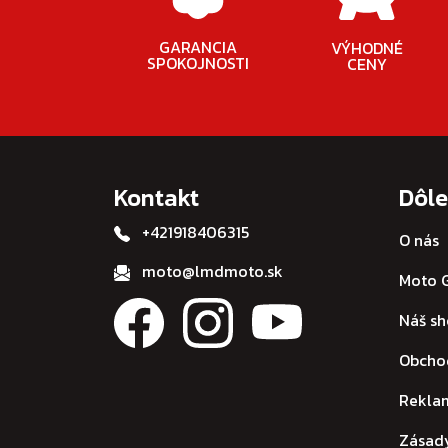
GARANCIA
VÝHODNÉ
SPOKOJNOSTI
CENY
Kontakt
Dôle
+421918406315
O nás
moto@lmdmoto.sk
Moto G
Náš s
Obcho
Rekla
Zásad