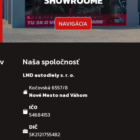
SHOWROOME
NAVIGÁCIA
ov
Naša spoločnosť
LMD autodiely s. r. o.
Kočovská 6557/8
Nové Mesto nad Váhom
IČO
54684153
DIČ
SK2121755482