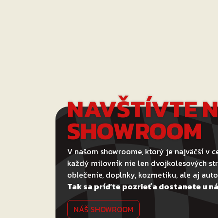
NAVŠTÍVTE 
SHOWROOM
V našom showroome, ktorý je najväčší v ce
každý milovník nie len dvojkolesových str
oblečenie, doplnky, kozmetiku, ale aj au
Tak sa príďte pozrieť a dostanete u ná
NÁŠ SHOWROOM