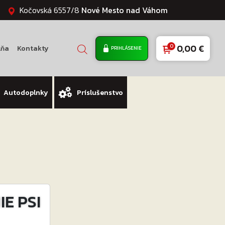
Kočovská 6557/8
Nové Mesto nad Váhom
0,00
€
lňa
Kontakty
PRIHLÁSENIE
Autodoplnky
Príslušenstvo
E PSI