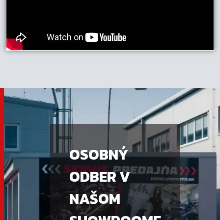
OSOBNÝ
ODBER V
NAŠOM