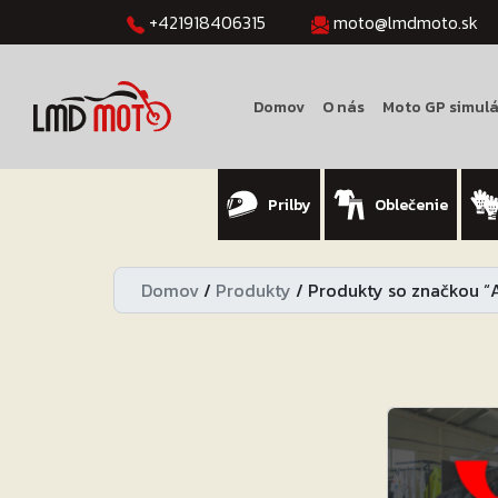
+421918406315
moto@lmdmoto.sk
Domov
O nás
Moto GP simulá
Prilby
Oblečenie
Domov
/
Produkty
/
Produkty so značkou “