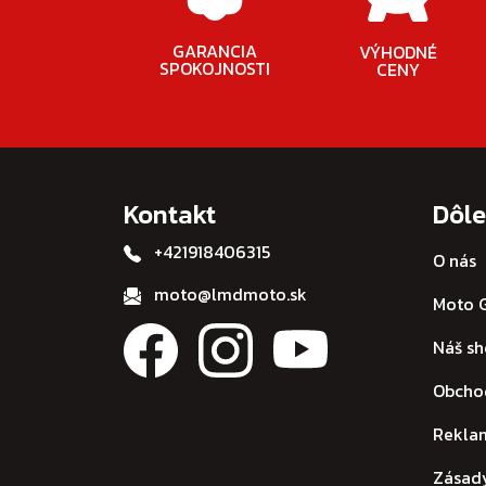
GARANCIA
VÝHODNÉ
SPOKOJNOSTI
CENY
Kontakt
Dôle
+421918406315
O nás
moto@lmdmoto.sk
Moto G
Náš s
Obcho
Rekla
Zásad