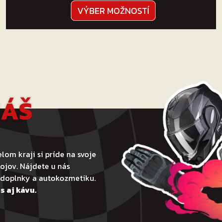
Tento
VÝBER MOŽNOSTÍ
produkt
má
viacero
variantov.
Možnosti
si
môžete
NÁŠ
vybrať
na
stránke
produktu.
lom kraji si príde na svoje
ojov. Nájdete u nás
todoplnky a autokozmetiku.
s aj kávu.