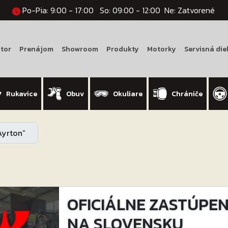
Po-Pia: 9:00 - 17:00
So: 09:00 - 12:00
Ne: Zatvorené
tor
Prenájom
Showroom
Produkty
Motorky
Servisná die
Rukavice
Obuv
Okuliare
Chrániče
Ayrton”
OFICIÁLNE ZASTÚPENI
NA SLOVENSKU