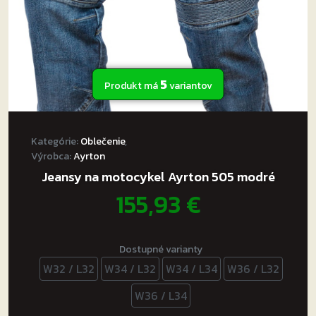
5
Produkt má
variantov
Kategórie:
Oblečenie
,
Výrobca:
Ayrton
Jeansy na motocykel Ayrton 505 modré
155,93
€
Dostupné varianty
W32 / L32
W34 / L32
W34 / L34
W36 / L32
W36 / L34