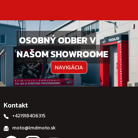
OSOBNÝ ODBER V
NAŠOM SHOWROOME
NAVIGÁCIA
Kontakt
+421918406315
moto@lmdmoto.sk