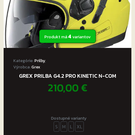
4
Produkt má
variantov
Kategórie:
Prilby
,
Výrobca:
Grex
GREX PRILBA G4.2 PRO KINETIC N-COM
210,00
€
Dostupné varianty
S
M
L
XL