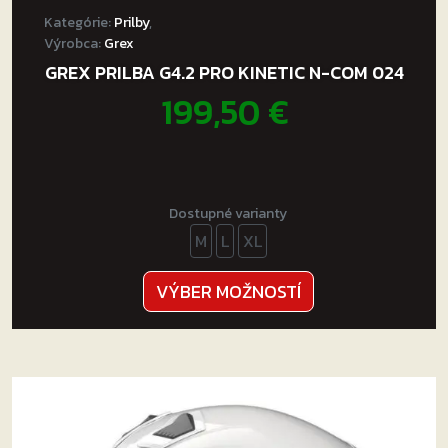
Kategórie:
Prilby
,
Výrobca:
Grex
GREX PRILBA G4.2 PRO KINETIC N-COM 024
199,50
€
Dostupné varianty
M
L
XL
Tento
VÝBER MOŽNOSTÍ
produkt
má
viacero
variantov.
Možnosti
si