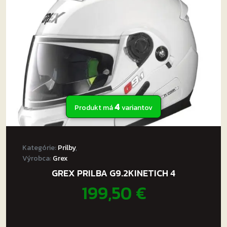
môžete
vybrať
na
stránke
produktu.
4
Produkt má
variantov
Kategórie:
Prilby
,
Výrobca:
Grex
GREX PRILBA G9.2KINETICH 4
199,50
€