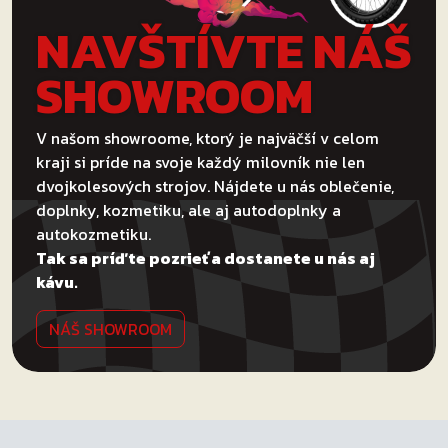
NAVŠTÍVTE NÁŠ
SHOWROOM
V našom showroome, ktorý je najväčší v celom
kraji si príde na svoje každý milovník nie len
dvojkolesových strojov. Nájdete u nás oblečenie,
doplnky, kozmetiku, ale aj autodoplnky a
autokozmetiku.
Tak sa príďte pozrieť a dostanete u nás aj
kávu.
NÁŠ SHOWROOM