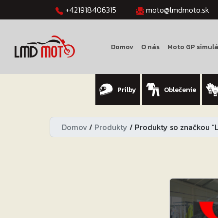
+421918406315
moto@lmdmoto.sk
Domov
O nás
Moto GP simulá
Prilby
Oblečenie
Domov
/
Produkty
/
Produkty so značkou 