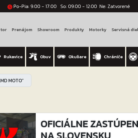
Po-Pia: 9:00 - 17:00
So: 09:00 - 12:00
Ne: Zatvorené
tor
Prenájom
Showroom
Produkty
Motorky
Servisná die
Rukavice
Obuv
Okuliare
Chrániče
“LMD MOTO”
OFICIÁLNE ZASTÚPENI
NA SLOVENSKU