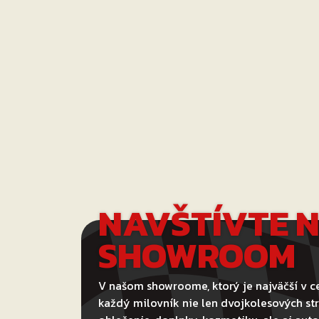
NAVŠTÍVTE 
SHOWROOM
V našom showroome, ktorý je najväčší v ce
každý milovník nie len dvojkolesových str