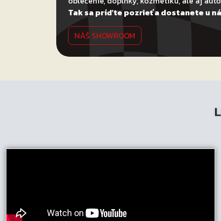
oblečenie, doplnky, kozmetiku, ale aj au
Tak sa príďte pozrieť a dostanete u ná
NÁŠ SHOWROOM
L