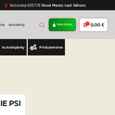
Kočovská 6557/8
Nové Mesto nad Váhom
0,00
€
lňa
Kontakty
PRIHLÁSENIE
Autodoplnky
Príslušenstvo
E PSI