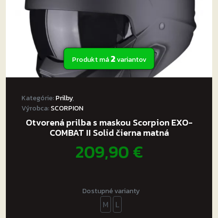
2
Produkt má
variantov
Kategórie:
Prilby
,
Výrobca:
SCORPION
Otvorená prilba s maskou Scorpion EXO-
COMBAT II Solid čierna matná
209,90
€
Dostupné varianty
M
L