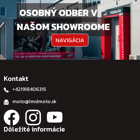
OSOBNÝ ODBER V
NAŠOM SHOWROOME
NAVIGÁCIA
Kontakt
+421918406315
moto@lmdmoto.sk
Dôležité informácie