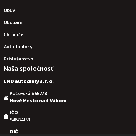
Obuv
Okuliare
Chrániče
Autodoplnky
Príslušenstvo
Naša spoločnosť
LMD autodiely s. r. o.
Kočovská 6557/8
Nové Mesto nad Váhom
IČO
54684153
DIČ