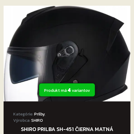
viacero
variantov.
Možnosti
si
môžete
vybrať
na
stránke
produktu.
4
Produkt má
variantov
Kategórie:
Prilby
,
Výrobca:
SHIRO
SHIRO PRILBA SH-451 ČIERNA MATNÁ