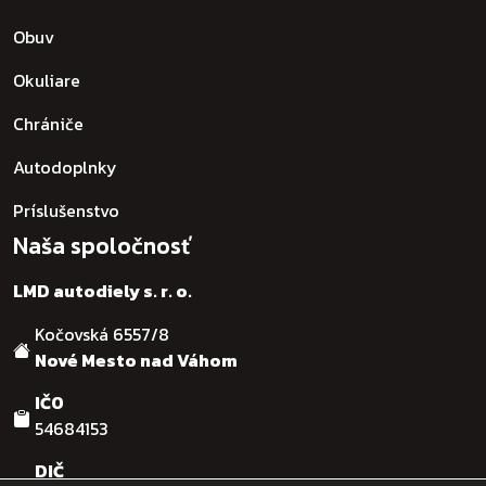
Obuv
Okuliare
Chrániče
Autodoplnky
Príslušenstvo
Naša spoločnosť
LMD autodiely s. r. o.
Kočovská 6557/8
Nové Mesto nad Váhom
IČO
54684153
DIČ