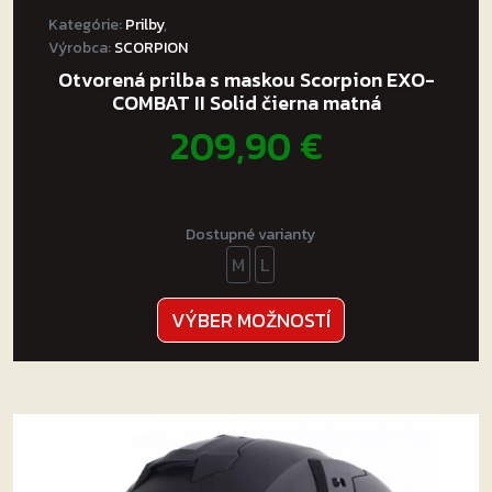
Kategórie:
Prilby
,
Výrobca:
SCORPION
Otvorená prilba s maskou Scorpion EXO-
COMBAT II Solid čierna matná
209,90
€
Dostupné varianty
M
L
Tento
VÝBER MOŽNOSTÍ
produkt
má
viacero
variantov.
Možnosti
si