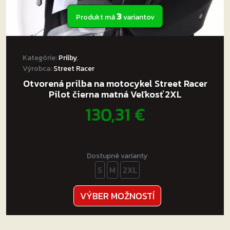
3
Produkt má
variantov
Kategórie:
Prilby
,
Výrobca:
Street Racer
Otvorená prilba na motocykel Street Racer
Pilot čierna matná Veľkosť 2XL
130,31
€
Dostupné varianty
S
M
2XL
Tento
VÝBER MOŽNOSTÍ
produkt
má