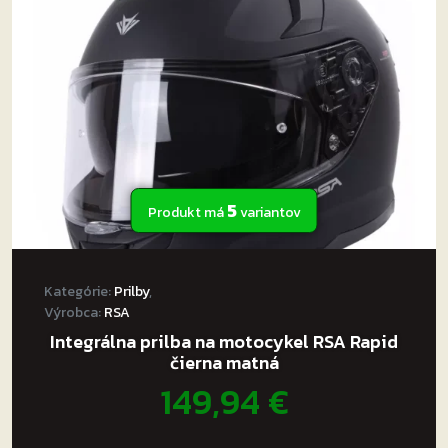
môžete
vybrať
na
stránke
produktu.
5
Produkt má
variantov
Kategórie:
Prilby
,
Výrobca:
RSA
Integrálna prilba na motocykel RSA Rapid
čierna matná
149,94
€