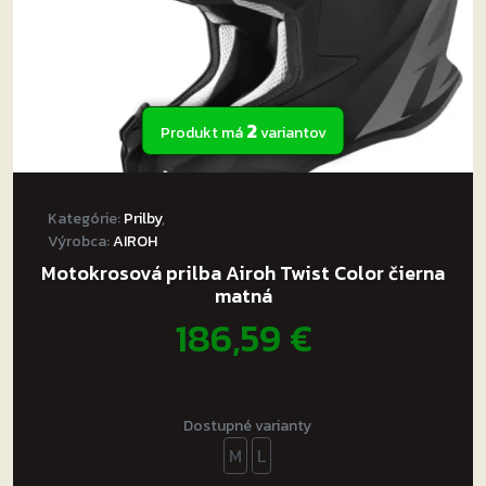
2
Produkt má
variantov
Kategórie:
Prilby
,
Výrobca:
AIROH
Motokrosová prilba Airoh Twist Color čierna
matná
186,59
€
Dostupné varianty
M
L