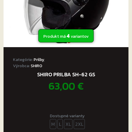
produktu.
4
Produkt má
variantov
Kategórie:
Prilby
,
Výrobca:
SHIRO
SHIRO PRILBA SH-62 GS
63,00
€
Dostupné varianty
M
L
XL
2XL