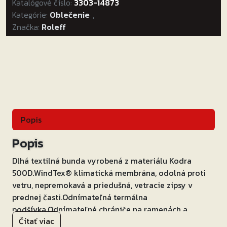
Katalógové číslo:
Roleff
3303-14873
Kategórie:
Liverpool
Oblečenie
,
Značka:
Roleff
čierno-
sivá
Veľkosť:
2XL
Popis
Popis
Dlhá textilná bunda vyrobená z materiálu Kodra
500D.WindTex® klimatická membrána, odolná proti
vetru, nepremokavá a priedušná, vetracie zipsy v
prednej časti.Odnímateľná termálna
podšívka.Odnímateľné chrániče na ramenách a
Čítať viac
lakťoch s certifikáciou EN 1621-1.Pevný chránič