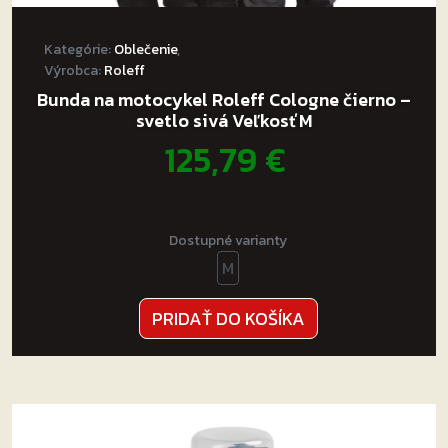
Kategórie:
Oblečenie
,
Výrobca:
Roleff
Bunda na motocykel Roleff Cologne čierno –
svetlo sivá Veľkosť M
125,79
€
Dostupné varianty
M
PRIDAŤ DO KOŠÍKA