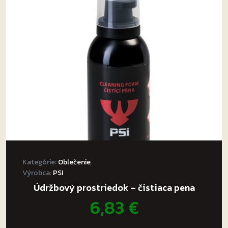
Kategórie:
Oblečenie
,
Výrobca:
PSI
Údržbový prostriedok – čistiaca pena
6,83
€