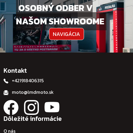
OSOBNÝ ODBER V
NAŠOM SHOWROOME
NAVIGÁCIA
Kontakt
+421918406315
moto@lmdmoto.sk
Dôležité informácie
O nás