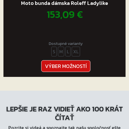
Moto bunda dámska Roleff Ladylike
153,09
€
Dostupné varianty
S
M
L
XL
Tento
VÝBER MOŽNOSTÍ
produkt
má
viacero
variantov.
Možnosti
LEPŠIE JE RAZ VIDIEŤ AKO 100 KRÁT
si
môžete
ČÍTAŤ
vybrať
Pozrite si videá a spoznajte tak našu spoločnosť ešte
na