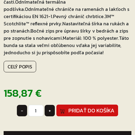
časti.Odnímateľná termálna
podšívka.Odnímateľné chrániče na ramenách a lakťoch s
certifikáciou EN 1621-1.Pevný chránič chrbtice.3M™
Scotchlite™ reflexné prvky.Nastaviteľná šírka na rukách a
po stranách.Bočné zips pre úpravu šírky v bedrách a zips
pre zopnutie s nohavicami.Materiál: 100 % polyester.Táto
bunda sa stala veľmi obľúbenou vďaka jej variabilite,
jednoducho si ju prispôsobíte podľa počasia!
CELÝ POPIS
158,87
€
množstvo
PRIDAŤ DO KOŠÍKA
-
+
Bunda
na
motorku