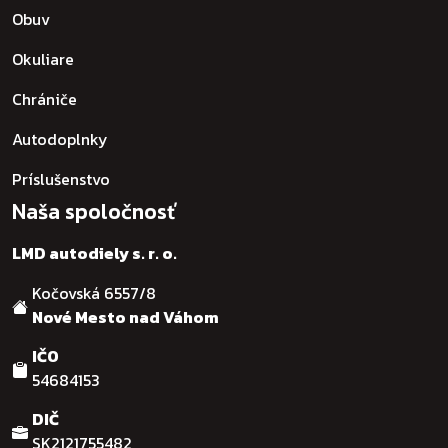
Obuv
Okuliare
Chrániče
Autodoplnky
Príslušenstvo
Naša spoločnosť
LMD autodiely s. r. o.
Kočovská 6557/8
Nové Mesto nad Váhom
IČO
54684153
DIČ
SK2121755482