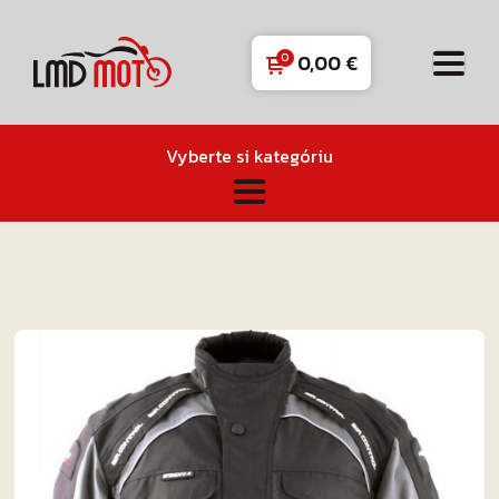
0,00
€
Vyberte si kategóriu