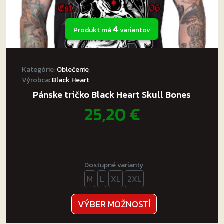
4
Produkt má
variantov
Kategórie:
Oblečenie
,
Výrobca:
Black Heart
Pánske tričko Black Heart Skull Bones
25,20
€
Dostupné varianty
M
L
XL
2XL
Tento
VÝBER MOŽNOSTÍ
produkt